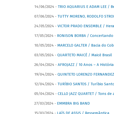
14/06/2024 -
TRIO AQUARIUS E ADAM LEE / Bela
07/06/2024 -
TUTTY MORENO, RODOLFO STROET
24/05/2024 -
VICTOR PRADO ENSEMBLE / Hera
17/05/2024 -
RONISON BORBA / Concertando –
10/05/2024 -
MARCELO GALTER / Bacia do Cob
03/05/2024 -
QUARTETO MAICÉ / Maicé Brasil
26/04/2024 -
AFROJAZZ / 10 Anos – A História
19/04/2024 -
QUINTETO LORENZO FERNANDEZ /
12/04/2024 -
TURÍBIO SANTOS / Turíbio Sant
05/04/2024 -
CELLO JAZZ QUARTET / Tons de 
27/03/2024 -
EMMBRA BIG BAND
15/03/2024 -
LAÍS DE ASSIS / Ressemântica