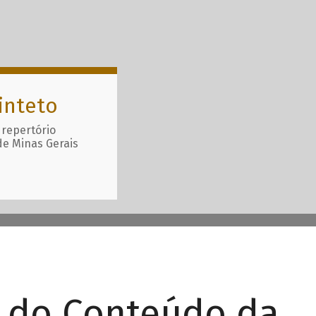
inteto
 repertório
de Minas Gerais
r do Conteúdo da