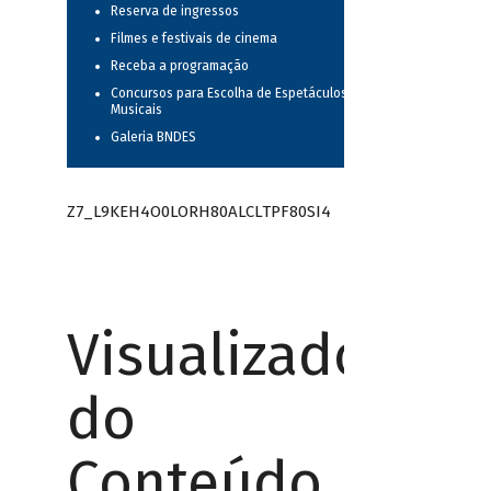
Reserva de ingressos
Filmes e festivais de cinema
Receba a programação
Concursos para Escolha de Espetáculos
Musicais
Galeria BNDES
Z7_L9KEH4O0LORH80ALCLTPF80SI4
Visualizador
do
Conteúdo