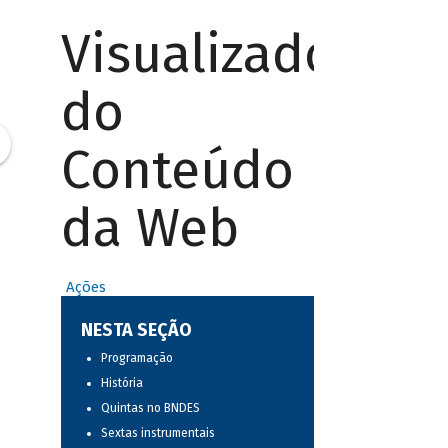
Visualizador
do
Conteúdo
da Web
Ações
NESTA SEÇÃO
Programação
História
Quintas no BNDES
Sextas instrumentais