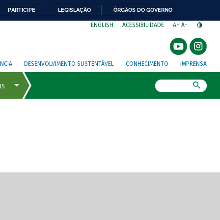
PARTICIPE
LEGISLAÇÃO
ÓRGÃOS DO GOVERNO
⁣
ENGLISH
ACESSIBILIDADE
A+
A-
NCIA
DESENVOLVIMENTO SUSTENTÁVEL
CONHECIMENTO
IMPRENSA
Busca
gem de tela