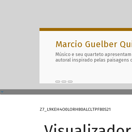
Marcio Guelber Qu
Músico e seu quarteto apresentam
autoral inspirado pelas paisagens 
Z7_L9KEH4O0LORH80ALCLTPF80S21
Visualizado