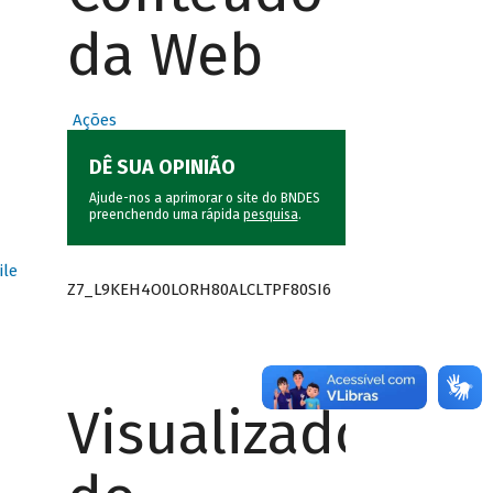
da Web
Ações
DÊ SUA OPINIÃO
Ajude-nos a aprimorar o site do BNDES
preenchendo uma rápida
pesquisa
.
ile
Z7_L9KEH4O0LORH80ALCLTPF80SI6
Visualizador