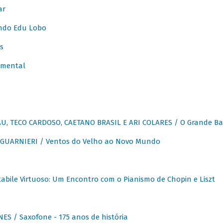
ar
ndo Edu Lobo
s
umental
, TECO CARDOSO, CAETANO BRASIL E ARI COLARES / O Grande Ba
GUARNIERI / Ventos do Velho ao Novo Mundo
abile Virtuoso: Um Encontro com o Pianismo de Chopin e Liszt
ES / Saxofone - 175 anos de história