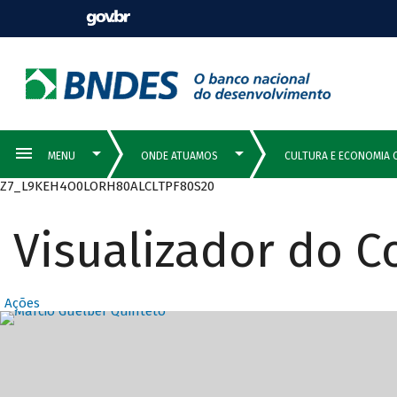
Z7_L9KEH4O0LORH80ALCLTPF80S20
Visualizador do 
Ações
Destaques Prin