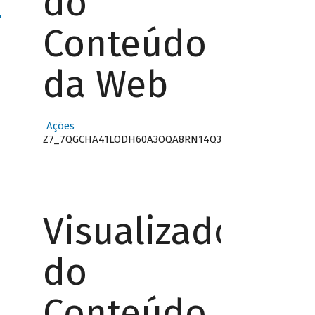
do
"
Conteúdo
da Web
Ações
Z7_7QGCHA41LODH60A3OQA8RN14Q3
Visualizador
do
Conteúdo