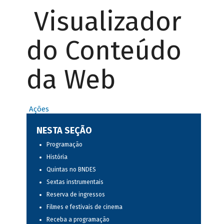
Visualizador
do Conteúdo
da Web
Ações
NESTA SEÇÃO
Programação
História
Quintas no BNDES
Sextas instrumentais
Reserva de ingressos
Filmes e festivais de cinema
Receba a programação