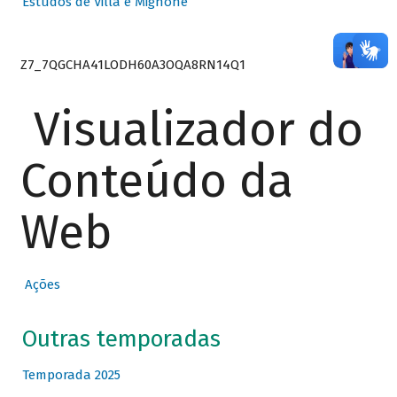
Estudos de Villa e Mignone
Z7_7QGCHA41LODH60A3OQA8RN14Q1
Visualizador do
Conteúdo da
Web
Ações
Outras temporadas
Temporada 2025