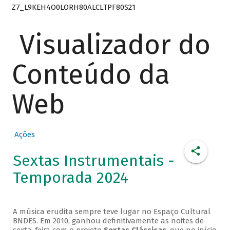
Z7_L9KEH4O0LORH80ALCLTPF80S21
Visualizador do
Conteúdo da
Web
Ações
Sextas Instrumentais -
Temporada 2024
A música erudita sempre teve lugar no Espaço Cultural
BNDES. Em 2010, ganhou definitivamente as noites de