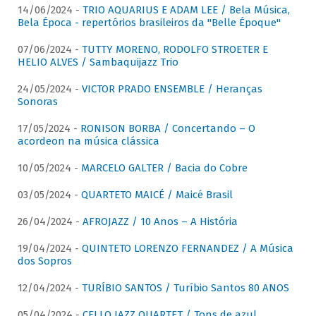
14/06/2024 -
TRIO AQUARIUS E ADAM LEE / Bela Música,
Bela Época - repertórios brasileiros da "Belle Époque"
07/06/2024 -
TUTTY MORENO, RODOLFO STROETER E
HELIO ALVES / Sambaquijazz Trio
24/05/2024 -
VICTOR PRADO ENSEMBLE / Heranças
Sonoras
17/05/2024 -
RONISON BORBA / Concertando – O
acordeon na música clássica
10/05/2024 -
MARCELO GALTER / Bacia do Cobre
03/05/2024 -
QUARTETO MAICÉ / Maicé Brasil
26/04/2024 -
AFROJAZZ / 10 Anos – A História
19/04/2024 -
QUINTETO LORENZO FERNANDEZ / A Música
dos Sopros
12/04/2024 -
TURÍBIO SANTOS / Turíbio Santos 80 ANOS
05/04/2024 -
CELLO JAZZ QUARTET / Tons de azul