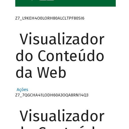
Z7_L9KEH4O0LORH80ALCLTPF80SI6
Visualizador
do Conteúdo
da Web
Ações
Z7_7QGCHA41LODH60A3OQA8RN14Q3
Visualizador