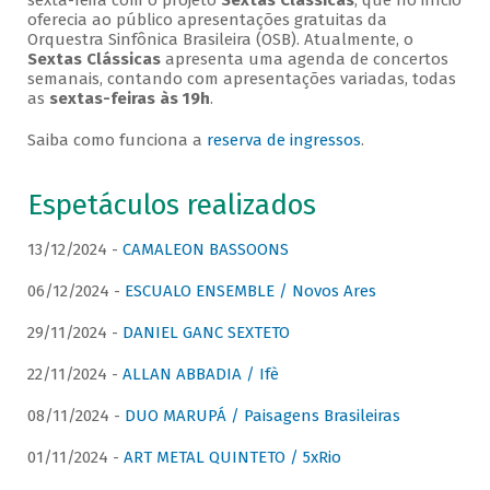
sexta-feira com o projeto
Sextas Clássicas
, que no início
oferecia ao público apresentações gratuitas da
Orquestra Sinfônica Brasileira (OSB). Atualmente, o
Sextas Clássicas
apresenta uma agenda de concertos
semanais, contando com apresentações variadas, todas
as
sextas-feiras às 19h
.
Saiba como funciona a
reserva de ingressos
.
Espetáculos realizados
13/12/2024 -
CAMALEON BASSOONS
06/12/2024 -
ESCUALO ENSEMBLE / Novos Ares
29/11/2024 -
DANIEL GANC SEXTETO
22/11/2024 -
ALLAN ABBADIA / Ifè
08/11/2024 -
DUO MARUPÁ / Paisagens Brasileiras
01/11/2024 -
ART METAL QUINTETO / 5xRio