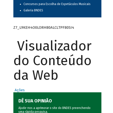
Concursos para Escolha de Espetáculos Musicais
Galeria BNDES
Z7_L9KEH4O0LORH80ALCLTPF80SI4
Visualizador
do Conteúdo
da Web
Ações
DÊ SUA OPINIÃO
Ajude-nos a aprimorar o site do BNDES preenchendo
uma rápida
pesquisa
.