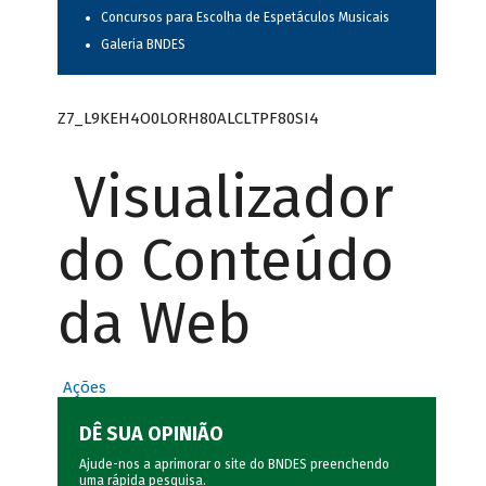
Concursos para Escolha de Espetáculos Musicais
Galeria BNDES
Z7_L9KEH4O0LORH80ALCLTPF80SI4
Visualizador
do Conteúdo
da Web
Ações
DÊ SUA OPINIÃO
Ajude-nos a aprimorar o site do BNDES preenchendo
uma rápida
pesquisa
.