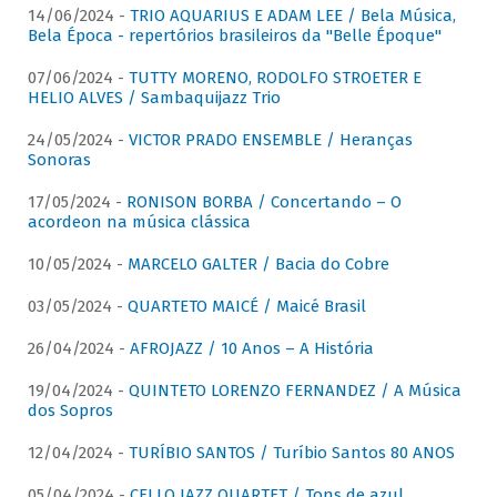
14/06/2024 -
TRIO AQUARIUS E ADAM LEE / Bela Música,
Bela Época - repertórios brasileiros da "Belle Époque"
07/06/2024 -
TUTTY MORENO, RODOLFO STROETER E
HELIO ALVES / Sambaquijazz Trio
24/05/2024 -
VICTOR PRADO ENSEMBLE / Heranças
Sonoras
17/05/2024 -
RONISON BORBA / Concertando – O
acordeon na música clássica
10/05/2024 -
MARCELO GALTER / Bacia do Cobre
03/05/2024 -
QUARTETO MAICÉ / Maicé Brasil
26/04/2024 -
AFROJAZZ / 10 Anos – A História
19/04/2024 -
QUINTETO LORENZO FERNANDEZ / A Música
dos Sopros
12/04/2024 -
TURÍBIO SANTOS / Turíbio Santos 80 ANOS
05/04/2024 -
CELLO JAZZ QUARTET / Tons de azul