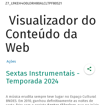
Z7_L9KEH4O0LORH80ALCLTPF80S21
Visualizador do
Conteúdo da
Web
Ações
Sextas Instrumentais -
Temporada 2024
A música erudita sempre teve lugar no Espaço Cultural
BNDES. Em 2010, ganhou definitivamente as noites de