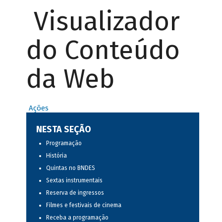
Visualizador
do Conteúdo
da Web
Ações
NESTA SEÇÃO
Programação
História
Quintas no BNDES
Sextas instrumentais
Reserva de ingressos
Filmes e festivais de cinema
Receba a programação