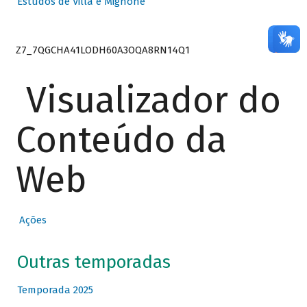
Estudos de Villa e Mignone
Z7_7QGCHA41LODH60A3OQA8RN14Q1
Visualizador do
Conteúdo da
Web
Ações
Outras temporadas
Temporada 2025