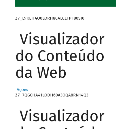
Z7_L9KEH4O0LORH80ALCLTPF80SI6
Visualizador
do Conteúdo
da Web
Ações
Z7_7QGCHA41LODH60A3OQA8RN14Q3
Visualizador