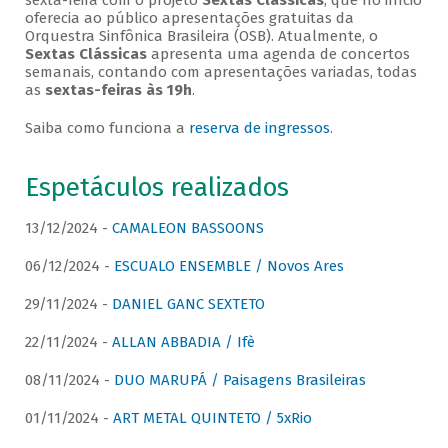
sexta-feira com o projeto
Sextas Clássicas
, que no início
oferecia ao público apresentações gratuitas da
Orquestra Sinfônica Brasileira (OSB). Atualmente, o
Sextas Clássicas
apresenta uma agenda de concertos
semanais, contando com apresentações variadas, todas
as
sextas-feiras às 19h
.
Saiba como funciona a
reserva de ingressos
.
Espetáculos realizados
13/12/2024 -
CAMALEON BASSOONS
06/12/2024 -
ESCUALO ENSEMBLE / Novos Ares
29/11/2024 -
DANIEL GANC SEXTETO
22/11/2024 -
ALLAN ABBADIA / Ifè
08/11/2024 -
DUO MARUPÁ / Paisagens Brasileiras
01/11/2024 -
ART METAL QUINTETO / 5xRio