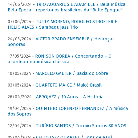
14/06/2024 -
TRIO AQUARIUS E ADAM LEE / Bela Música,
Bela Época - repertórios brasileiros da "Belle Époque"
07/06/2024 -
TUTTY MORENO, RODOLFO STROETER E
HELIO ALVES / Sambaquijazz Trio
24/05/2024 -
VICTOR PRADO ENSEMBLE / Heranças
Sonoras
17/05/2024 -
RONISON BORBA / Concertando – O
acordeon na música clássica
10/05/2024 -
MARCELO GALTER / Bacia do Cobre
03/05/2024 -
QUARTETO MAICÉ / Maicé Brasil
26/04/2024 -
AFROJAZZ / 10 Anos – A História
19/04/2024 -
QUINTETO LORENZO FERNANDEZ / A Música
dos Sopros
12/04/2024 -
TURÍBIO SANTOS / Turíbio Santos 80 ANOS
05/04/2024 -
CELLO JAZZ QUARTET / Tons de azul