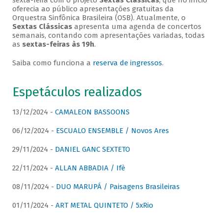
sexta-feira com o projeto
Sextas Clássicas
, que no início
oferecia ao público apresentações gratuitas da
Orquestra Sinfônica Brasileira (OSB). Atualmente, o
Sextas Clássicas
apresenta uma agenda de concertos
semanais, contando com apresentações variadas, todas
as
sextas-feiras às 19h
.
Saiba como funciona a
reserva de ingressos
.
Espetáculos realizados
13/12/2024 -
CAMALEON BASSOONS
06/12/2024 -
ESCUALO ENSEMBLE / Novos Ares
29/11/2024 -
DANIEL GANC SEXTETO
22/11/2024 -
ALLAN ABBADIA / Ifè
08/11/2024 -
DUO MARUPÁ / Paisagens Brasileiras
01/11/2024 -
ART METAL QUINTETO / 5xRio