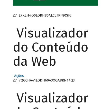
Z7_L9KEH4O0LORH80ALCLTPF80SI6
Visualizador
do Conteúdo
da Web
Ações
Z7_7QGCHA41LODH60A3OQA8RN14Q3
Visualizador