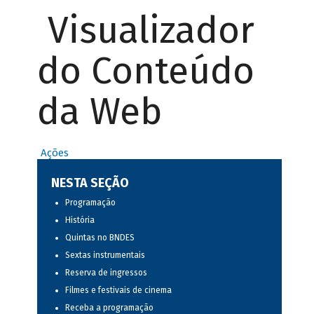
Visualizador
do Conteúdo
da Web
Ações
NESTA SEÇÃO
Programação
História
Quintas no BNDES
Sextas instrumentais
Reserva de ingressos
Filmes e festivais de cinema
Receba a programação