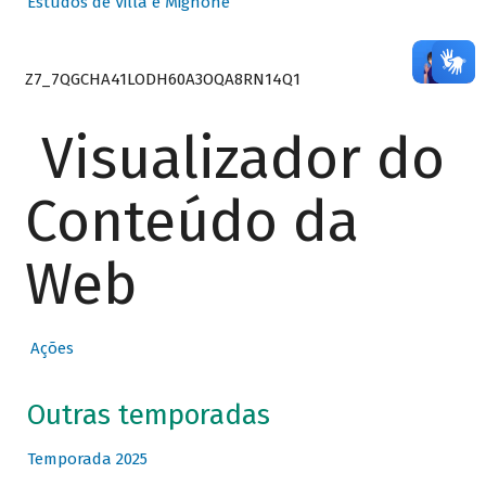
Estudos de Villa e Mignone
Z7_7QGCHA41LODH60A3OQA8RN14Q1
Visualizador do
Conteúdo da
Web
Ações
Outras temporadas
Temporada 2025