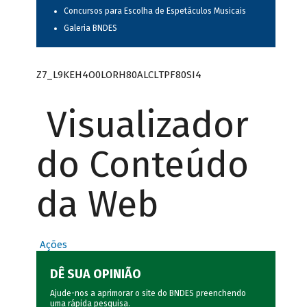
Concursos para Escolha de Espetáculos Musicais
Galeria BNDES
Z7_L9KEH4O0LORH80ALCLTPF80SI4
Visualizador
do Conteúdo
da Web
Ações
DÊ SUA OPINIÃO
Ajude-nos a aprimorar o site do BNDES preenchendo
uma rápida
pesquisa
.