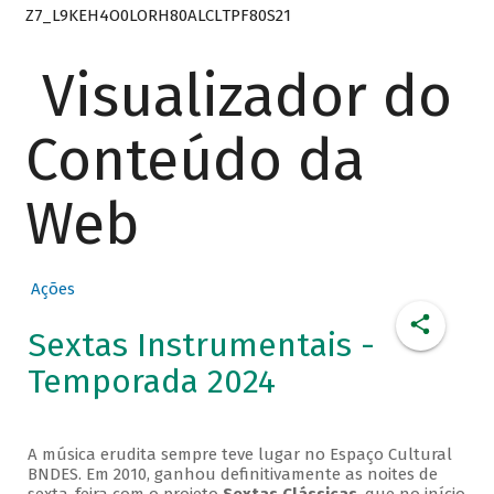
Z7_L9KEH4O0LORH80ALCLTPF80S21
Visualizador do
Conteúdo da
Web
Ações
Sextas Instrumentais -
Temporada 2024
A música erudita sempre teve lugar no Espaço Cultural
BNDES. Em 2010, ganhou definitivamente as noites de