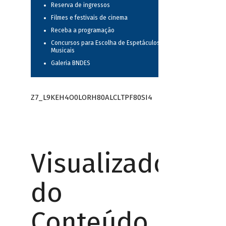
Reserva de ingressos
Filmes e festivais de cinema
Receba a programação
Concursos para Escolha de Espetáculos
Musicais
Galeria BNDES
Z7_L9KEH4O0LORH80ALCLTPF80SI4
Visualizador
do
Conteúdo