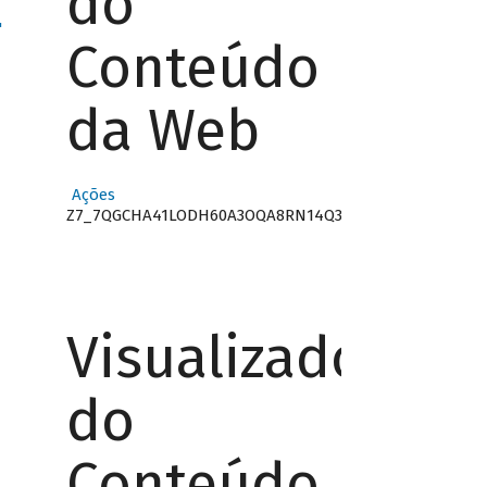
do
"
Conteúdo
da Web
Ações
Z7_7QGCHA41LODH60A3OQA8RN14Q3
Visualizador
do
Conteúdo