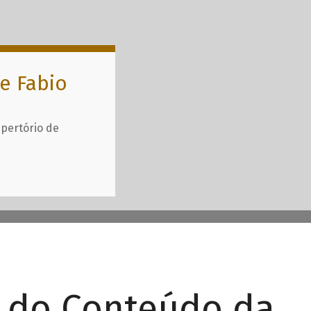
e Fabio
epertório de
r do Conteúdo da