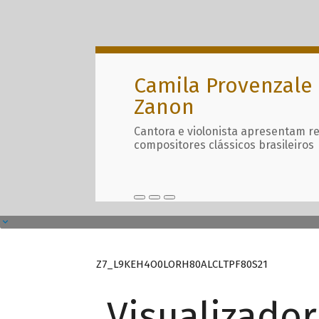
Camila Provenzale 
Zanon
Cantora e violonista apresentam r
compositores clássicos brasileiros
Z7_L9KEH4O0LORH80ALCLTPF80S21
Visualizado