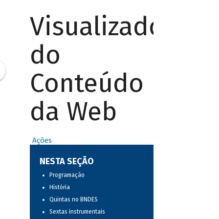
Visualizador
do
Conteúdo
da Web
Ações
NESTA SEÇÃO
Programação
História
Quintas no BNDES
Sextas instrumentais