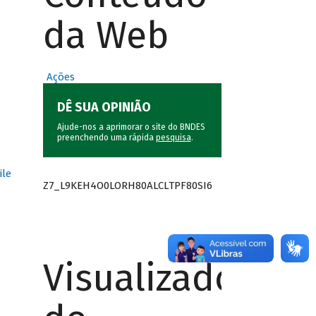
da Web
Ações
DÊ SUA OPINIÃO
Ajude-nos a aprimorar o site do BNDES
preenchendo uma rápida
pesquisa
.
ile
Z7_L9KEH4O0LORH80ALCLTPF80SI6
Visualizador