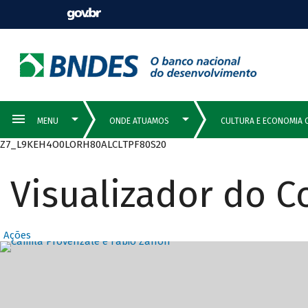
Z7_L9KEH4O0LORH80ALCLTPF80S20
Visualizador do 
Ações
Destaques Prin