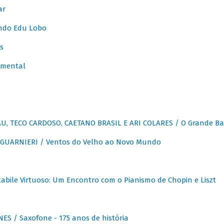
ar
ndo Edu Lobo
s
umental
, TECO CARDOSO, CAETANO BRASIL E ARI COLARES / O Grande Ba
GUARNIERI / Ventos do Velho ao Novo Mundo
abile Virtuoso: Um Encontro com o Pianismo de Chopin e Liszt
ES / Saxofone - 175 anos de história