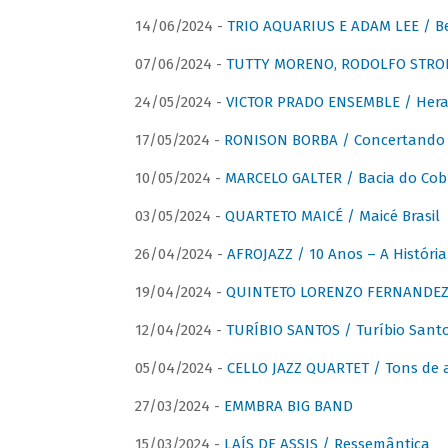
14/06/2024 -
TRIO AQUARIUS E ADAM LEE / Bela
07/06/2024 -
TUTTY MORENO, RODOLFO STROET
24/05/2024 -
VICTOR PRADO ENSEMBLE / Hera
17/05/2024 -
RONISON BORBA / Concertando –
10/05/2024 -
MARCELO GALTER / Bacia do Cob
03/05/2024 -
QUARTETO MAICÉ / Maicé Brasil
26/04/2024 -
AFROJAZZ / 10 Anos – A História
19/04/2024 -
QUINTETO LORENZO FERNANDEZ /
12/04/2024 -
TURÍBIO SANTOS / Turíbio Sant
05/04/2024 -
CELLO JAZZ QUARTET / Tons de 
27/03/2024 -
EMMBRA BIG BAND
15/03/2024 -
LAÍS DE ASSIS / Ressemântica