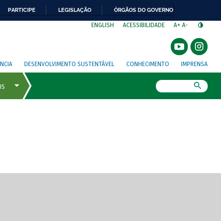
PARTICIPE
LEGISLAÇÃO
ÓRGÃOS DO GOVERNO
⁣
ENGLISH
ACESSIBILIDADE
A+
A-
NCIA
DESENVOLVIMENTO SUSTENTÁVEL
CONHECIMENTO
IMPRENSA
Busca
gem de tela