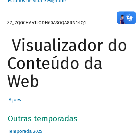
Estudos de Villa e Mignone
Z7_7QGCHA41LODH60A3OQA8RN14Q1
Visualizador do
Conteúdo da
Web
Ações
Outras temporadas
Temporada 2025