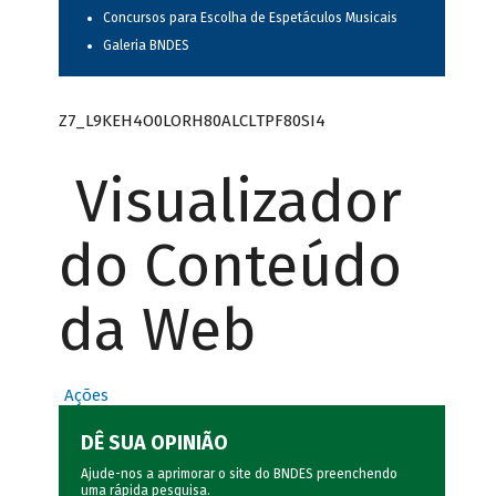
Concursos para Escolha de Espetáculos Musicais
Galeria BNDES
Z7_L9KEH4O0LORH80ALCLTPF80SI4
Visualizador
do Conteúdo
da Web
Ações
DÊ SUA OPINIÃO
Ajude-nos a aprimorar o site do BNDES preenchendo
uma rápida
pesquisa
.