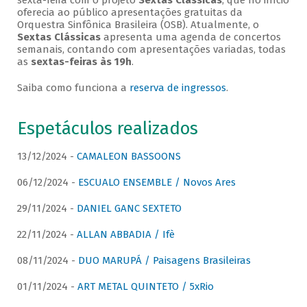
sexta-feira com o projeto
Sextas Clássicas
, que no início
oferecia ao público apresentações gratuitas da
Orquestra Sinfônica Brasileira (OSB). Atualmente, o
Sextas Clássicas
apresenta uma agenda de concertos
semanais, contando com apresentações variadas, todas
as
sextas-feiras às 19h
.
Saiba como funciona a
reserva de ingressos
.
Espetáculos realizados
13/12/2024 -
CAMALEON BASSOONS
06/12/2024 -
ESCUALO ENSEMBLE / Novos Ares
29/11/2024 -
DANIEL GANC SEXTETO
22/11/2024 -
ALLAN ABBADIA / Ifè
08/11/2024 -
DUO MARUPÁ / Paisagens Brasileiras
01/11/2024 -
ART METAL QUINTETO / 5xRio