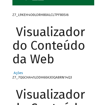
Z7_L9KEH4O0LORH80ALCLTPF80SI6
Visualizador
do Conteúdo
da Web
Ações
Z7_7QGCHA41LODH60A3OQA8RN14Q3
Visualizador