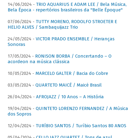
14/06/2024 -
TRIO AQUARIUS E ADAM LEE / Bela Música,
Bela Época - repertórios brasileiros da "Belle Époque"
07/06/2024 -
TUTTY MORENO, RODOLFO STROETER E
HELIO ALVES / Sambaquijazz Trio
24/05/2024 -
VICTOR PRADO ENSEMBLE / Heranças
Sonoras
17/05/2024 -
RONISON BORBA / Concertando – O
acordeon na música clássica
10/05/2024 -
MARCELO GALTER / Bacia do Cobre
03/05/2024 -
QUARTETO MAICÉ / Maicé Brasil
26/04/2024 -
AFROJAZZ / 10 Anos – A História
19/04/2024 -
QUINTETO LORENZO FERNANDEZ / A Música
dos Sopros
12/04/2024 -
TURÍBIO SANTOS / Turíbio Santos 80 ANOS
05/04/2024 -
CELLO JAZZ QUARTET / Tons de azul