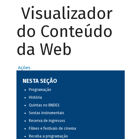
Visualizador
do Conteúdo
da Web
Ações
NESTA SEÇÃO
Programação
História
Quintas no BNDES
Sextas instrumentais
Reserva de ingressos
Filmes e festivais de cinema
Receba a programação