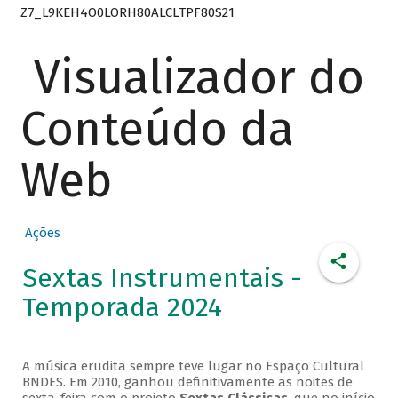
Z7_L9KEH4O0LORH80ALCLTPF80S21
Visualizador do
Conteúdo da
Web
Ações
Sextas Instrumentais -
Temporada 2024
A música erudita sempre teve lugar no Espaço Cultural
BNDES. Em 2010, ganhou definitivamente as noites de