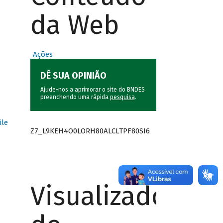
da Web
Ações
DÊ SUA OPINIÃO
Ajude-nos a aprimorar o site do BNDES
preenchendo uma rápida
pesquisa
.
ile
Z7_L9KEH4O0LORH80ALCLTPF80SI6
Visualizador