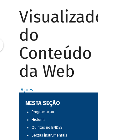
Visualizador
do
Conteúdo
da Web
Ações
NESTA SEÇÃO
Programação
História
Quintas no BNDES
Sextas instrumentais