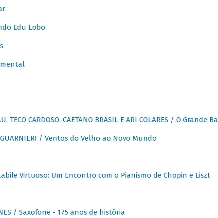
ar
ndo Edu Lobo
s
umental
, TECO CARDOSO, CAETANO BRASIL E ARI COLARES / O Grande Ba
GUARNIERI / Ventos do Velho ao Novo Mundo
abile Virtuoso: Um Encontro com o Pianismo de Chopin e Liszt
ES / Saxofone - 175 anos de história