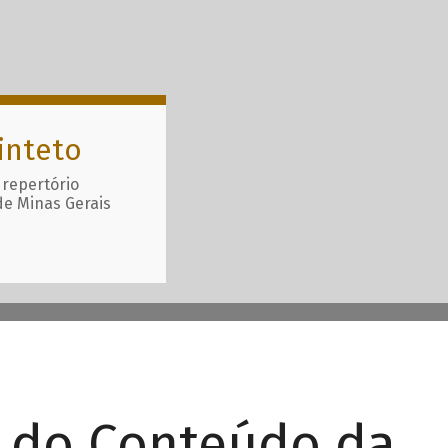
inteto
 repertório
de Minas Gerais
r do Conteúdo da