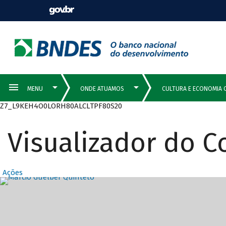
Z7_L9KEH4O0LORH80ALCLTPF80S20
Visualizador do 
Ações
Destaques Prin