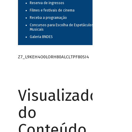
Reserva de ingressos
Filmes e festivais de cinema
Receba a programação
Concursos para Escolha de Espetáculos
Musicais
Galeria BNDES
Z7_L9KEH4O0LORH80ALCLTPF80SI4
Visualizador
do
Conteúdo