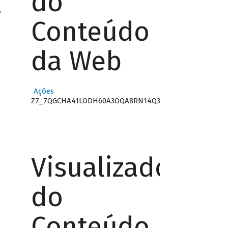
do
"
Conteúdo
da Web
Ações
Z7_7QGCHA41LODH60A3OQA8RN14Q3
Visualizador
do
Conteúdo