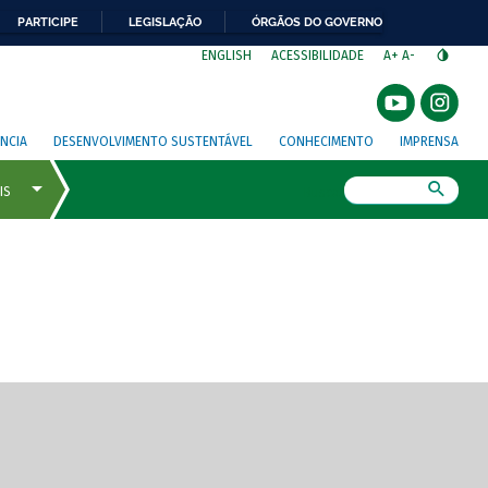
PARTICIPE
LEGISLAÇÃO
ÓRGÃOS DO GOVERNO
⁣
ENGLISH
ACESSIBILIDADE
A+
A-
NCIA
DESENVOLVIMENTO SUSTENTÁVEL
CONHECIMENTO
IMPRENSA
Busca
gem de tela