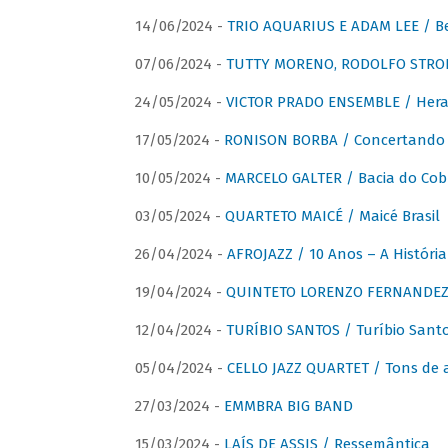
14/06/2024 -
TRIO AQUARIUS E ADAM LEE / Bela
07/06/2024 -
TUTTY MORENO, RODOLFO STROET
24/05/2024 -
VICTOR PRADO ENSEMBLE / Hera
17/05/2024 -
RONISON BORBA / Concertando –
10/05/2024 -
MARCELO GALTER / Bacia do Cob
03/05/2024 -
QUARTETO MAICÉ / Maicé Brasil
26/04/2024 -
AFROJAZZ / 10 Anos – A História
19/04/2024 -
QUINTETO LORENZO FERNANDEZ /
12/04/2024 -
TURÍBIO SANTOS / Turíbio Sant
05/04/2024 -
CELLO JAZZ QUARTET / Tons de 
27/03/2024 -
EMMBRA BIG BAND
15/03/2024 -
LAÍS DE ASSIS / Ressemântica