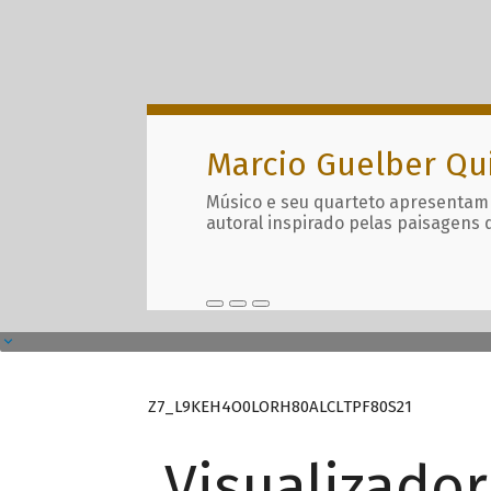
Marcio Guelber Qu
Músico e seu quarteto apresentam
autoral inspirado pelas paisagens 
Z7_L9KEH4O0LORH80ALCLTPF80S21
Visualizado