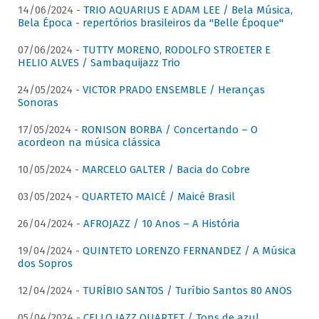
14/06/2024 -
TRIO AQUARIUS E ADAM LEE / Bela Música,
Bela Época - repertórios brasileiros da "Belle Époque"
07/06/2024 -
TUTTY MORENO, RODOLFO STROETER E
HELIO ALVES / Sambaquijazz Trio
24/05/2024 -
VICTOR PRADO ENSEMBLE / Heranças
Sonoras
17/05/2024 -
RONISON BORBA / Concertando – O
acordeon na música clássica
10/05/2024 -
MARCELO GALTER / Bacia do Cobre
03/05/2024 -
QUARTETO MAICÉ / Maicé Brasil
26/04/2024 -
AFROJAZZ / 10 Anos – A História
19/04/2024 -
QUINTETO LORENZO FERNANDEZ / A Música
dos Sopros
12/04/2024 -
TURÍBIO SANTOS / Turíbio Santos 80 ANOS
05/04/2024 -
CELLO JAZZ QUARTET / Tons de azul