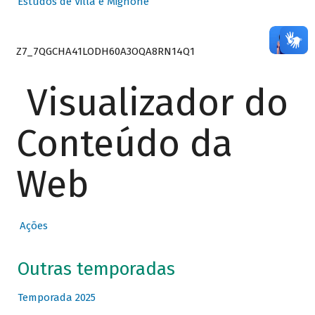
Estudos de Villa e Mignone
Z7_7QGCHA41LODH60A3OQA8RN14Q1
Visualizador do
Conteúdo da
Web
Ações
Outras temporadas
Temporada 2025