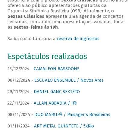
sexta-feira com o projeto
Sextas Clássicas
, que no início
oferecia ao público apresentações gratuitas da
Orquestra Sinfônica Brasileira (OSB). Atualmente, o
Sextas Clássicas
apresenta uma agenda de concertos
semanais, contando com apresentações variadas, todas
as
sextas-feiras às 19h
.
Saiba como funciona a
reserva de ingressos
.
Espetáculos realizados
13/12/2024 -
CAMALEON BASSOONS
06/12/2024 -
ESCUALO ENSEMBLE / Novos Ares
29/11/2024 -
DANIEL GANC SEXTETO
22/11/2024 -
ALLAN ABBADIA / Ifè
08/11/2024 -
DUO MARUPÁ / Paisagens Brasileiras
01/11/2024 -
ART METAL QUINTETO / 5xRio