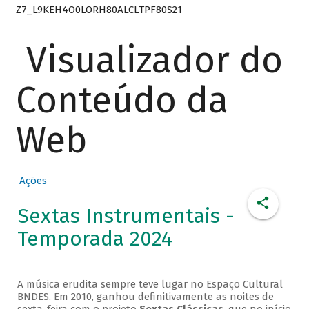
Z7_L9KEH4O0LORH80ALCLTPF80S21
Visualizador do
Conteúdo da
Web
Ações
Sextas Instrumentais -
Temporada 2024
A música erudita sempre teve lugar no Espaço Cultural
BNDES. Em 2010, ganhou definitivamente as noites de