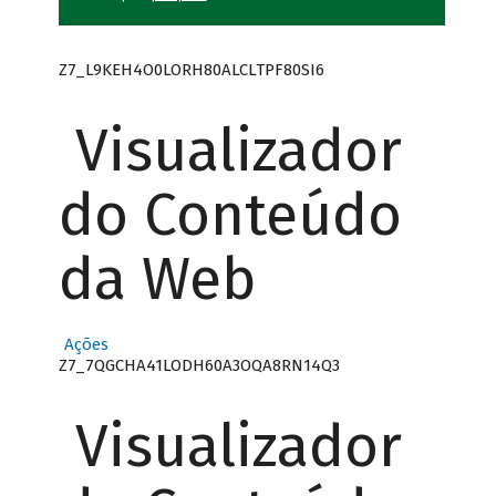
Z7_L9KEH4O0LORH80ALCLTPF80SI6
Visualizador
do Conteúdo
da Web
Ações
Z7_7QGCHA41LODH60A3OQA8RN14Q3
Visualizador