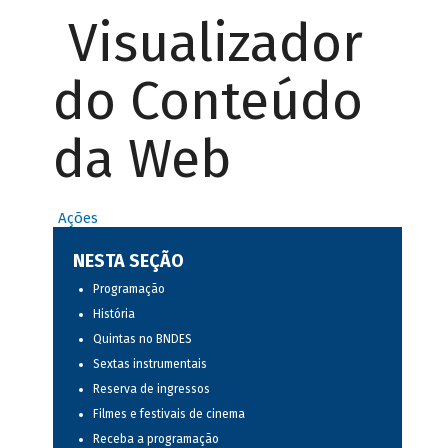
Visualizador
do Conteúdo
da Web
Ações
NESTA SEÇÃO
Programação
História
Quintas no BNDES
Sextas instrumentais
Reserva de ingressos
Filmes e festivais de cinema
Receba a programação