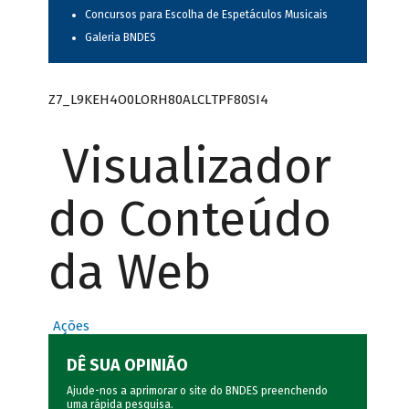
Concursos para Escolha de Espetáculos Musicais
Galeria BNDES
Z7_L9KEH4O0LORH80ALCLTPF80SI4
Visualizador
do Conteúdo
da Web
Ações
DÊ SUA OPINIÃO
Ajude-nos a aprimorar o site do BNDES preenchendo
uma rápida
pesquisa
.