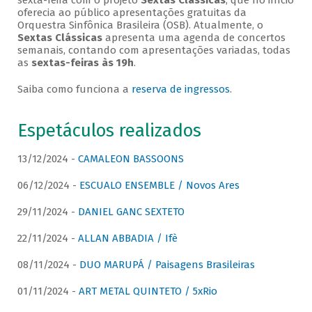
sexta-feira com o projeto
Sextas Clássicas
, que no início
oferecia ao público apresentações gratuitas da
Orquestra Sinfônica Brasileira (OSB). Atualmente, o
Sextas Clássicas
apresenta uma agenda de concertos
semanais, contando com apresentações variadas, todas
as
sextas-feiras às 19h
.
Saiba como funciona a
reserva de ingressos
.
Espetáculos realizados
13/12/2024 -
CAMALEON BASSOONS
06/12/2024 -
ESCUALO ENSEMBLE / Novos Ares
29/11/2024 -
DANIEL GANC SEXTETO
22/11/2024 -
ALLAN ABBADIA / Ifè
08/11/2024 -
DUO MARUPÁ / Paisagens Brasileiras
01/11/2024 -
ART METAL QUINTETO / 5xRio