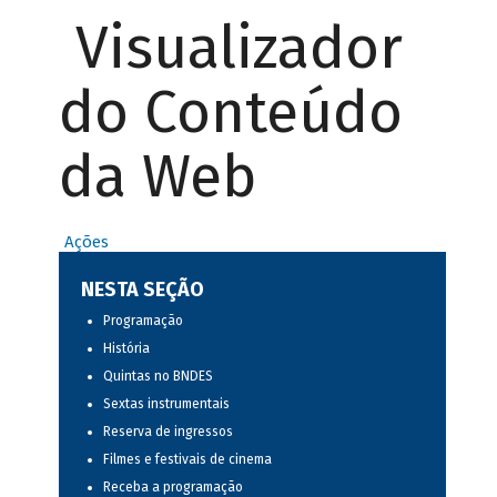
Visualizador
do Conteúdo
da Web
Ações
NESTA SEÇÃO
Programação
História
Quintas no BNDES
Sextas instrumentais
Reserva de ingressos
Filmes e festivais de cinema
Receba a programação