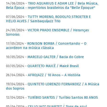
14/06/2024 -
TRIO AQUARIUS E ADAM LEE / Bela Música,
Bela Época - repertórios brasileiros da "Belle Époque"
07/06/2024 -
TUTTY MORENO, RODOLFO STROETER E
HELIO ALVES / Sambaquijazz Trio
24/05/2024 -
VICTOR PRADO ENSEMBLE / Heranças
Sonoras
17/05/2024 -
RONISON BORBA / Concertando – O
acordeon na música clássica
10/05/2024 -
MARCELO GALTER / Bacia do Cobre
03/05/2024 -
QUARTETO MAICÉ / Maicé Brasil
26/04/2024 -
AFROJAZZ / 10 Anos – A História
19/04/2024 -
QUINTETO LORENZO FERNANDEZ / A Música
dos Sopros
12/04/2024 -
TURÍBIO SANTOS / Turíbio Santos 80 ANOS
05/04/2024 -
CELLO JAZZ QUARTET / Tons de azul