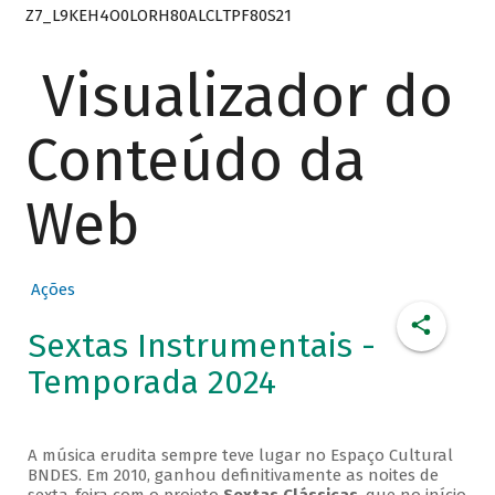
Z7_L9KEH4O0LORH80ALCLTPF80S21
Visualizador do
Conteúdo da
Web
Ações
Sextas Instrumentais -
Temporada 2024
A música erudita sempre teve lugar no Espaço Cultural
BNDES. Em 2010, ganhou definitivamente as noites de