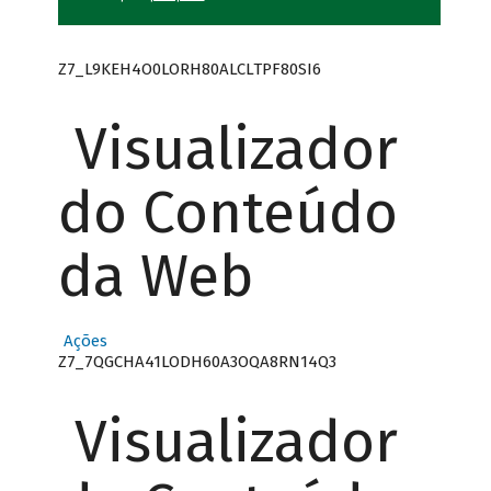
Z7_L9KEH4O0LORH80ALCLTPF80SI6
Visualizador
do Conteúdo
da Web
Ações
Z7_7QGCHA41LODH60A3OQA8RN14Q3
Visualizador