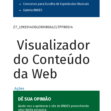
Concursos para Escolha de Espetáculos Musicais
Galeria BNDES
Z7_L9KEH4O0LORH80ALCLTPF80SI4
Visualizador
do Conteúdo
da Web
Ações
DÊ SUA OPINIÃO
Ajude-nos a aprimorar o site do BNDES preenchendo
uma rápida
pesquisa
.