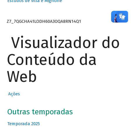
Estudos de Villa e Mignone
Z7_7QGCHA41LODH60A3OQA8RN14Q1
Visualizador do
Conteúdo da
Web
Ações
Outras temporadas
Temporada 2025