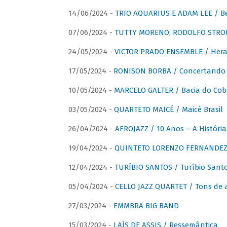
14/06/2024 -
TRIO AQUARIUS E ADAM LEE / Bela
07/06/2024 -
TUTTY MORENO, RODOLFO STROET
24/05/2024 -
VICTOR PRADO ENSEMBLE / Hera
17/05/2024 -
RONISON BORBA / Concertando –
10/05/2024 -
MARCELO GALTER / Bacia do Cob
03/05/2024 -
QUARTETO MAICÉ / Maicé Brasil
26/04/2024 -
AFROJAZZ / 10 Anos – A História
19/04/2024 -
QUINTETO LORENZO FERNANDEZ /
12/04/2024 -
TURÍBIO SANTOS / Turíbio Sant
05/04/2024 -
CELLO JAZZ QUARTET / Tons de 
27/03/2024 -
EMMBRA BIG BAND
15/03/2024 -
LAÍS DE ASSIS / Ressemântica