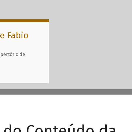
e Fabio
epertório de
r do Conteúdo da