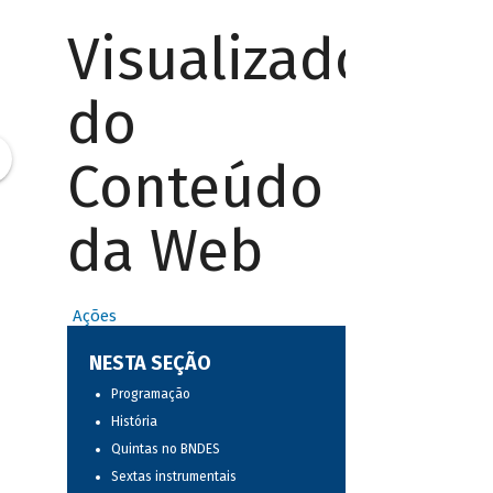
Visualizador
do
Conteúdo
da Web
Ações
NESTA SEÇÃO
Programação
História
Quintas no BNDES
Sextas instrumentais