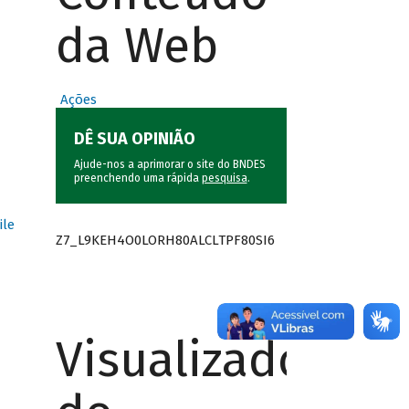
da Web
Ações
DÊ SUA OPINIÃO
Ajude-nos a aprimorar o site do BNDES
preenchendo uma rápida
pesquisa
.
ile
Z7_L9KEH4O0LORH80ALCLTPF80SI6
Visualizador