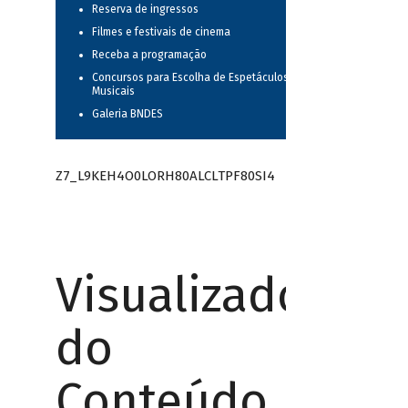
Reserva de ingressos
Filmes e festivais de cinema
Receba a programação
Concursos para Escolha de Espetáculos
Musicais
Galeria BNDES
Z7_L9KEH4O0LORH80ALCLTPF80SI4
Visualizador
do
Conteúdo