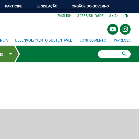
PARTICIPE
LEGISLAÇÃO
ÓRGÃOS DO GOVERNO
⁣
ENGLISH
ACESSIBILIDADE
A+
A-
NCIA
DESENVOLVIMENTO SUSTENTÁVEL
CONHECIMENTO
IMPRENSA
Busca
gem de tela