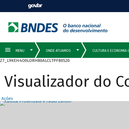
Z7_L9KEH4O0LORH80ALCLTPF80S20
Visualizador do 
Ações
Destaques Prin