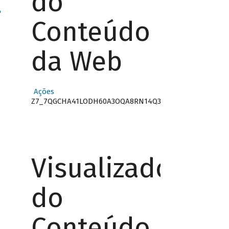
do
"
Conteúdo
da Web
Ações
Z7_7QGCHA41LODH60A3OQA8RN14Q3
Visualizador
do
Conteúdo