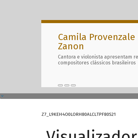
Camila Provenzale 
Zanon
Cantora e violonista apresentam r
compositores clássicos brasileiros
Z7_L9KEH4O0LORH80ALCLTPF80S21
Visualizado