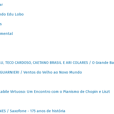
ar
ndo Edu Lobo
s
umental
, TECO CARDOSO, CAETANO BRASIL E ARI COLARES / O Grande Ba
GUARNIERI / Ventos do Velho ao Novo Mundo
abile Virtuoso: Um Encontro com o Pianismo de Chopin e Liszt
ES / Saxofone - 175 anos de história