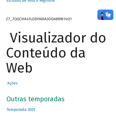
Estudos de Villa e Mignone
Z7_7QGCHA41LODH60A3OQA8RN14Q1
Visualizador do
Conteúdo da
Web
Ações
Outras temporadas
Temporada 2025