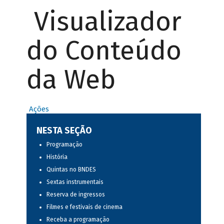
Visualizador
do Conteúdo
da Web
Ações
NESTA SEÇÃO
Programação
História
Quintas no BNDES
Sextas instrumentais
Reserva de ingressos
Filmes e festivais de cinema
Receba a programação