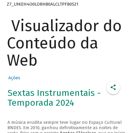
Z7_L9KEH4O0LORH80ALCLTPF80S21
Visualizador do
Conteúdo da
Web
Ações
Sextas Instrumentais -
Temporada 2024
A música erudita sempre teve lugar no Espaço Cultural
BNDES. Em 2010, ganhou definitivamente as noites de