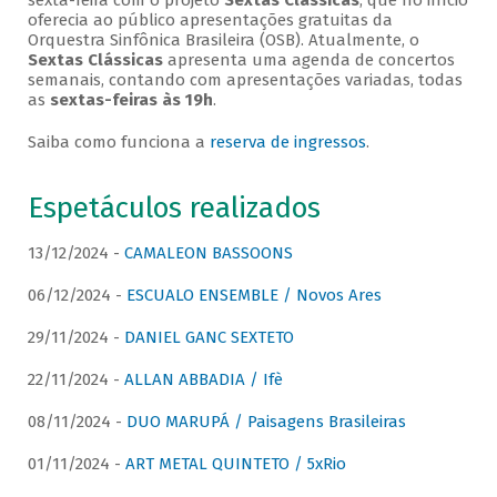
sexta-feira com o projeto
Sextas Clássicas
, que no início
oferecia ao público apresentações gratuitas da
Orquestra Sinfônica Brasileira (OSB). Atualmente, o
Sextas Clássicas
apresenta uma agenda de concertos
semanais, contando com apresentações variadas, todas
as
sextas-feiras às 19h
.
Saiba como funciona a
reserva de ingressos
.
Espetáculos realizados
13/12/2024 -
CAMALEON BASSOONS
06/12/2024 -
ESCUALO ENSEMBLE / Novos Ares
29/11/2024 -
DANIEL GANC SEXTETO
22/11/2024 -
ALLAN ABBADIA / Ifè
08/11/2024 -
DUO MARUPÁ / Paisagens Brasileiras
01/11/2024 -
ART METAL QUINTETO / 5xRio