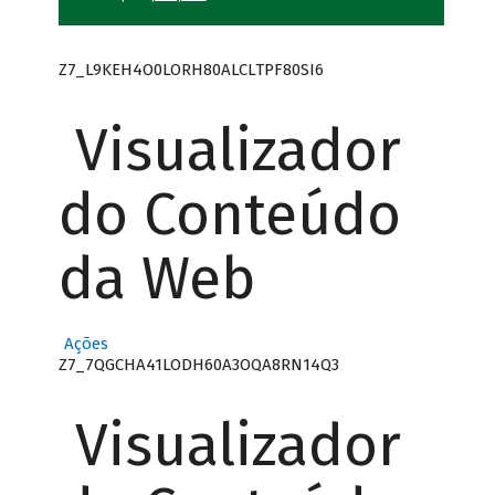
Z7_L9KEH4O0LORH80ALCLTPF80SI6
Visualizador
do Conteúdo
da Web
Ações
Z7_7QGCHA41LODH60A3OQA8RN14Q3
Visualizador