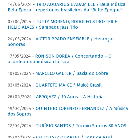
14/06/2024 -
TRIO AQUARIUS E ADAM LEE / Bela Música,
Bela Época - repertórios brasileiros da "Belle Époque"
07/06/2024 -
TUTTY MORENO, RODOLFO STROETER E
HELIO ALVES / Sambaquijazz Trio
24/05/2024 -
VICTOR PRADO ENSEMBLE / Heranças
Sonoras
17/05/2024 -
RONISON BORBA / Concertando – O
acordeon na música clássica
10/05/2024 -
MARCELO GALTER / Bacia do Cobre
03/05/2024 -
QUARTETO MAICÉ / Maicé Brasil
26/04/2024 -
AFROJAZZ / 10 Anos – A História
19/04/2024 -
QUINTETO LORENZO FERNANDEZ / A Música
dos Sopros
12/04/2024 -
TURÍBIO SANTOS / Turíbio Santos 80 ANOS
05/04/2024 -
CELLO JAZZ QUARTET / Tons de azul