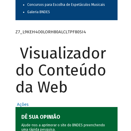
Concursos para Escolha de Espetáculos Musicais
Galeria BNDES
Z7_L9KEH4O0LORH80ALCLTPF80SI4
Visualizador
do Conteúdo
da Web
Ações
DÊ SUA OPINIÃO
Ajude-nos a aprimorar o site do BNDES preenchendo
uma rápida
pesquisa
.