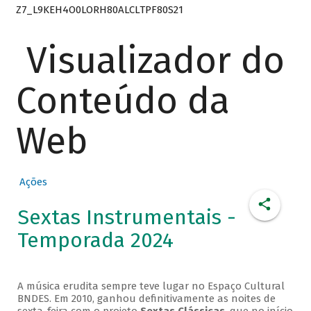
Z7_L9KEH4O0LORH80ALCLTPF80S21
Visualizador do
Conteúdo da
Web
Ações
Sextas Instrumentais -
Temporada 2024
A música erudita sempre teve lugar no Espaço Cultural
BNDES. Em 2010, ganhou definitivamente as noites de