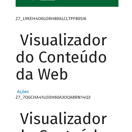
Z7_L9KEH4O0LORH80ALCLTPF80SI6
Visualizador
do Conteúdo
da Web
Ações
Z7_7QGCHA41LODH60A3OQA8RN14Q3
Visualizador