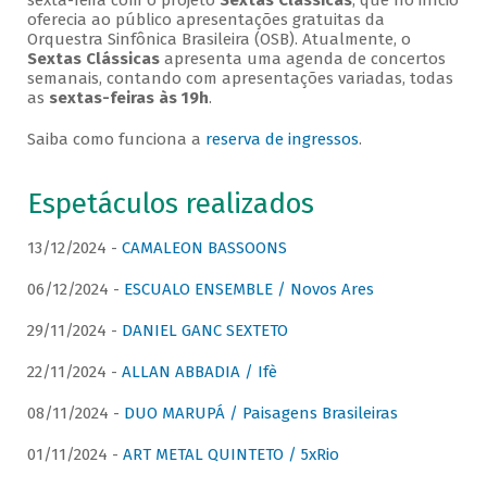
sexta-feira com o projeto
Sextas Clássicas
, que no início
oferecia ao público apresentações gratuitas da
Orquestra Sinfônica Brasileira (OSB). Atualmente, o
Sextas Clássicas
apresenta uma agenda de concertos
semanais, contando com apresentações variadas, todas
as
sextas-feiras às 19h
.
Saiba como funciona a
reserva de ingressos
.
Espetáculos realizados
13/12/2024 -
CAMALEON BASSOONS
06/12/2024 -
ESCUALO ENSEMBLE / Novos Ares
29/11/2024 -
DANIEL GANC SEXTETO
22/11/2024 -
ALLAN ABBADIA / Ifè
08/11/2024 -
DUO MARUPÁ / Paisagens Brasileiras
01/11/2024 -
ART METAL QUINTETO / 5xRio