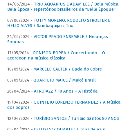
14/06/2024 -
TRIO AQUARIUS E ADAM LEE / Bela Música,
Bela Época - repertórios brasileiros da "Belle Époque"
07/06/2024 -
TUTTY MORENO, RODOLFO STROETER E
HELIO ALVES / Sambaquijazz Trio
24/05/2024 -
VICTOR PRADO ENSEMBLE / Heranças
Sonoras
17/05/2024 -
RONISON BORBA / Concertando – O
acordeon na música clássica
10/05/2024 -
MARCELO GALTER / Bacia do Cobre
03/05/2024 -
QUARTETO MAICÉ / Maicé Brasil
26/04/2024 -
AFROJAZZ / 10 Anos – A História
19/04/2024 -
QUINTETO LORENZO FERNANDEZ / A Música
dos Sopros
12/04/2024 -
TURÍBIO SANTOS / Turíbio Santos 80 ANOS
05/04/2024 -
CELLO JAZZ QUARTET / Tons de azul