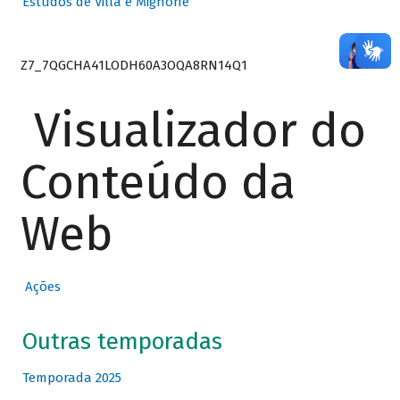
Estudos de Villa e Mignone
Z7_7QGCHA41LODH60A3OQA8RN14Q1
Visualizador do
Conteúdo da
Web
Ações
Outras temporadas
Temporada 2025