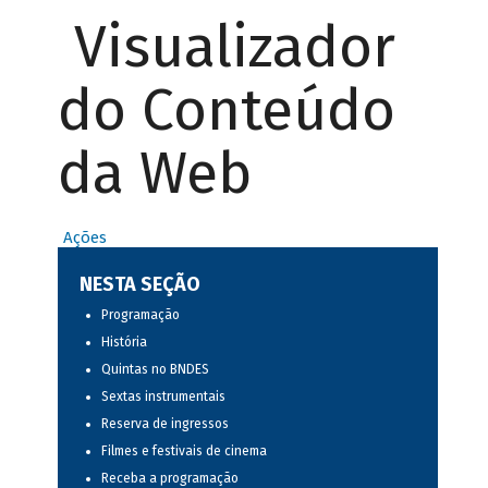
Visualizador
do Conteúdo
da Web
Ações
NESTA SEÇÃO
Programação
História
Quintas no BNDES
Sextas instrumentais
Reserva de ingressos
Filmes e festivais de cinema
Receba a programação