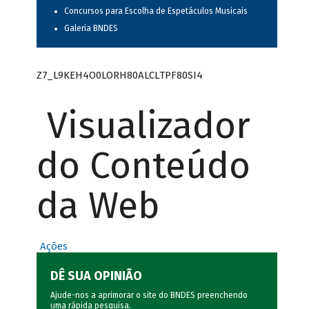
Concursos para Escolha de Espetáculos Musicais
Galeria BNDES
Z7_L9KEH4O0LORH80ALCLTPF80SI4
Visualizador
do Conteúdo
da Web
Ações
DÊ SUA OPINIÃO
Ajude-nos a aprimorar o site do BNDES preenchendo
uma rápida
pesquisa
.