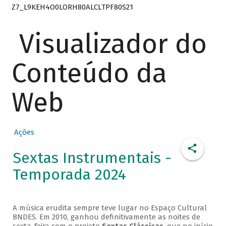
Z7_L9KEH4O0LORH80ALCLTPF80S21
Visualizador do
Conteúdo da
Web
Ações
Sextas Instrumentais -
Temporada 2024
A música erudita sempre teve lugar no Espaço Cultural
BNDES. Em 2010, ganhou definitivamente as noites de