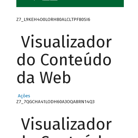
Z7_L9KEH4O0LORH80ALCLTPF80SI6
Visualizador
do Conteúdo
da Web
Ações
Z7_7QGCHA41LODH60A3OQA8RN14Q3
Visualizador