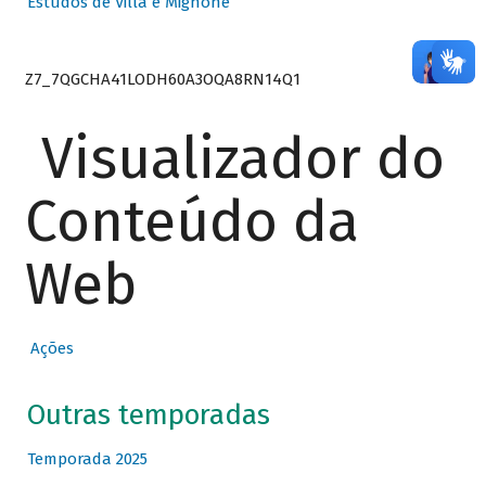
Estudos de Villa e Mignone
Z7_7QGCHA41LODH60A3OQA8RN14Q1
Visualizador do
Conteúdo da
Web
Ações
Outras temporadas
Temporada 2025