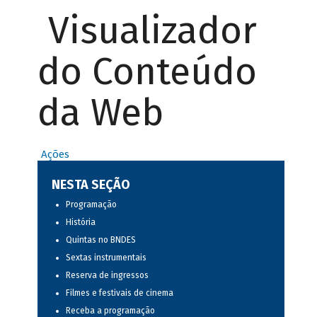
Visualizador
do Conteúdo
da Web
Ações
NESTA SEÇÃO
Programação
História
Quintas no BNDES
Sextas instrumentais
Reserva de ingressos
Filmes e festivais de cinema
Receba a programação