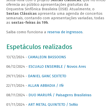
sexta-feira com o projeto
Sextas Clássicas
, que no início
oferecia ao público apresentações gratuitas da
Orquestra Sinfônica Brasileira (OSB). Atualmente, o
Sextas Clássicas
apresenta uma agenda de concertos
semanais, contando com apresentações variadas, todas
as
sextas-feiras às 19h
.
Saiba como funciona a
reserva de ingressos
.
Espetáculos realizados
13/12/2024 -
CAMALEON BASSOONS
06/12/2024 -
ESCUALO ENSEMBLE / Novos Ares
29/11/2024 -
DANIEL GANC SEXTETO
22/11/2024 -
ALLAN ABBADIA / Ifè
08/11/2024 -
DUO MARUPÁ / Paisagens Brasileiras
01/11/2024 -
ART METAL QUINTETO / 5xRio