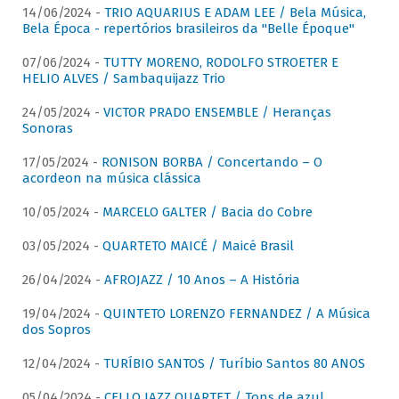
14/06/2024 -
TRIO AQUARIUS E ADAM LEE / Bela Música,
Bela Época - repertórios brasileiros da "Belle Époque"
07/06/2024 -
TUTTY MORENO, RODOLFO STROETER E
HELIO ALVES / Sambaquijazz Trio
24/05/2024 -
VICTOR PRADO ENSEMBLE / Heranças
Sonoras
17/05/2024 -
RONISON BORBA / Concertando – O
acordeon na música clássica
10/05/2024 -
MARCELO GALTER / Bacia do Cobre
03/05/2024 -
QUARTETO MAICÉ / Maicé Brasil
26/04/2024 -
AFROJAZZ / 10 Anos – A História
19/04/2024 -
QUINTETO LORENZO FERNANDEZ / A Música
dos Sopros
12/04/2024 -
TURÍBIO SANTOS / Turíbio Santos 80 ANOS
05/04/2024 -
CELLO JAZZ QUARTET / Tons de azul