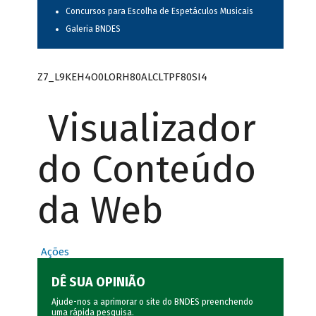
Concursos para Escolha de Espetáculos Musicais
Galeria BNDES
Z7_L9KEH4O0LORH80ALCLTPF80SI4
Visualizador
do Conteúdo
da Web
Ações
DÊ SUA OPINIÃO
Ajude-nos a aprimorar o site do BNDES preenchendo
uma rápida
pesquisa
.