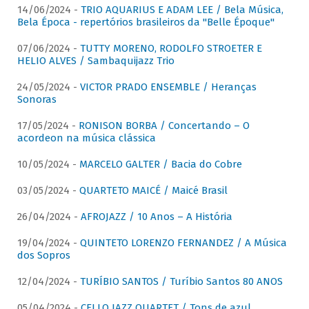
14/06/2024 -
TRIO AQUARIUS E ADAM LEE / Bela Música,
Bela Época - repertórios brasileiros da "Belle Époque"
07/06/2024 -
TUTTY MORENO, RODOLFO STROETER E
HELIO ALVES / Sambaquijazz Trio
24/05/2024 -
VICTOR PRADO ENSEMBLE / Heranças
Sonoras
17/05/2024 -
RONISON BORBA / Concertando – O
acordeon na música clássica
10/05/2024 -
MARCELO GALTER / Bacia do Cobre
03/05/2024 -
QUARTETO MAICÉ / Maicé Brasil
26/04/2024 -
AFROJAZZ / 10 Anos – A História
19/04/2024 -
QUINTETO LORENZO FERNANDEZ / A Música
dos Sopros
12/04/2024 -
TURÍBIO SANTOS / Turíbio Santos 80 ANOS
05/04/2024 -
CELLO JAZZ QUARTET / Tons de azul