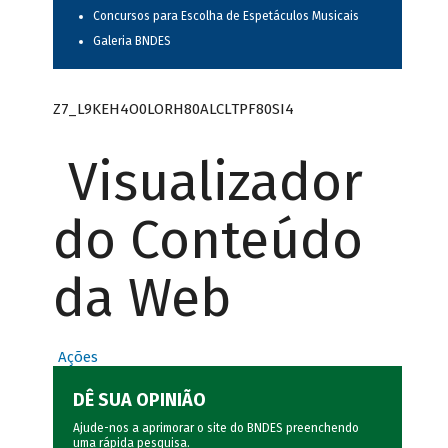
Concursos para Escolha de Espetáculos Musicais
Galeria BNDES
Z7_L9KEH4O0LORH80ALCLTPF80SI4
Visualizador
do Conteúdo
da Web
Ações
DÊ SUA OPINIÃO
Ajude-nos a aprimorar o site do BNDES preenchendo
uma rápida
pesquisa
.