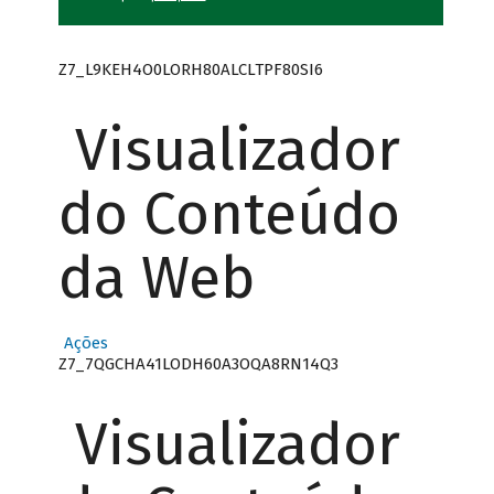
Z7_L9KEH4O0LORH80ALCLTPF80SI6
Visualizador
do Conteúdo
da Web
Ações
Z7_7QGCHA41LODH60A3OQA8RN14Q3
Visualizador