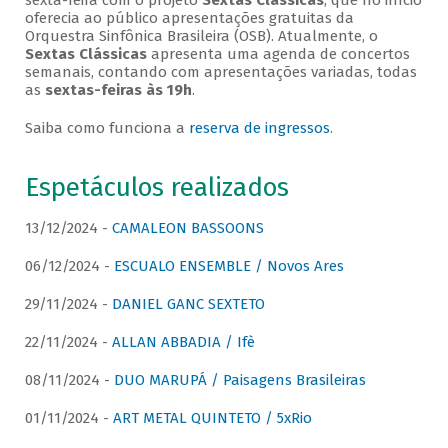
sexta-feira com o projeto
Sextas Clássicas
, que no início
oferecia ao público apresentações gratuitas da
Orquestra Sinfônica Brasileira (OSB). Atualmente, o
Sextas Clássicas
apresenta uma agenda de concertos
semanais, contando com apresentações variadas, todas
as
sextas-feiras às 19h
.
Saiba como funciona a
reserva de ingressos
.
Espetáculos realizados
13/12/2024 -
CAMALEON BASSOONS
06/12/2024 -
ESCUALO ENSEMBLE / Novos Ares
29/11/2024 -
DANIEL GANC SEXTETO
22/11/2024 -
ALLAN ABBADIA / Ifè
08/11/2024 -
DUO MARUPÁ / Paisagens Brasileiras
01/11/2024 -
ART METAL QUINTETO / 5xRio