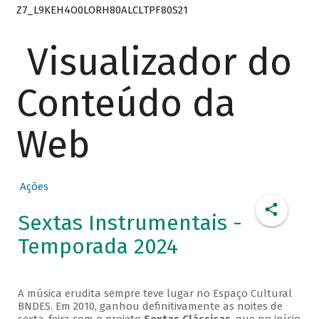
Z7_L9KEH4O0LORH80ALCLTPF80S21
Visualizador do
Conteúdo da
Web
Ações
Sextas Instrumentais -
Temporada 2024
A música erudita sempre teve lugar no Espaço Cultural
BNDES. Em 2010, ganhou definitivamente as noites de