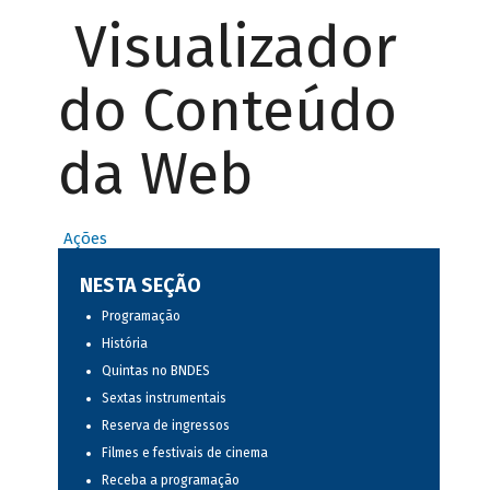
Visualizador
do Conteúdo
da Web
Ações
NESTA SEÇÃO
Programação
História
Quintas no BNDES
Sextas instrumentais
Reserva de ingressos
Filmes e festivais de cinema
Receba a programação