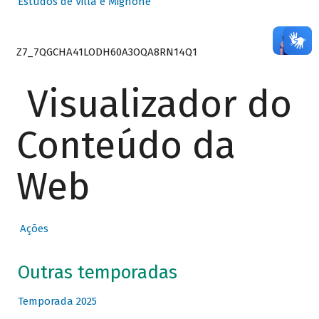
Estudos de Villa e Mignone
Z7_7QGCHA41LODH60A3OQA8RN14Q1
Visualizador do
Conteúdo da
Web
Ações
Outras temporadas
Temporada 2025