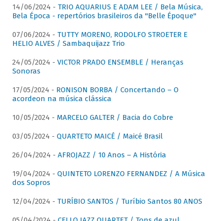
14/06/2024 -
TRIO AQUARIUS E ADAM LEE / Bela Música,
Bela Época - repertórios brasileiros da "Belle Époque"
07/06/2024 -
TUTTY MORENO, RODOLFO STROETER E
HELIO ALVES / Sambaquijazz Trio
24/05/2024 -
VICTOR PRADO ENSEMBLE / Heranças
Sonoras
17/05/2024 -
RONISON BORBA / Concertando – O
acordeon na música clássica
10/05/2024 -
MARCELO GALTER / Bacia do Cobre
03/05/2024 -
QUARTETO MAICÉ / Maicé Brasil
26/04/2024 -
AFROJAZZ / 10 Anos – A História
19/04/2024 -
QUINTETO LORENZO FERNANDEZ / A Música
dos Sopros
12/04/2024 -
TURÍBIO SANTOS / Turíbio Santos 80 ANOS
05/04/2024 -
CELLO JAZZ QUARTET / Tons de azul