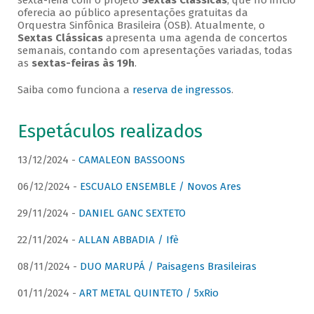
sexta-feira com o projeto
Sextas Clássicas
, que no início
oferecia ao público apresentações gratuitas da
Orquestra Sinfônica Brasileira (OSB). Atualmente, o
Sextas Clássicas
apresenta uma agenda de concertos
semanais, contando com apresentações variadas, todas
as
sextas-feiras às 19h
.
Saiba como funciona a
reserva de ingressos
.
Espetáculos realizados
13/12/2024 -
CAMALEON BASSOONS
06/12/2024 -
ESCUALO ENSEMBLE / Novos Ares
29/11/2024 -
DANIEL GANC SEXTETO
22/11/2024 -
ALLAN ABBADIA / Ifè
08/11/2024 -
DUO MARUPÁ / Paisagens Brasileiras
01/11/2024 -
ART METAL QUINTETO / 5xRio