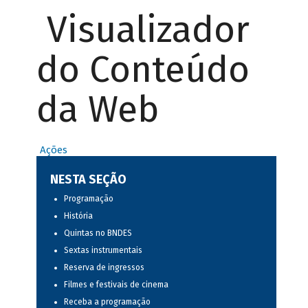
Visualizador
do Conteúdo
da Web
Ações
NESTA SEÇÃO
Programação
História
Quintas no BNDES
Sextas instrumentais
Reserva de ingressos
Filmes e festivais de cinema
Receba a programação