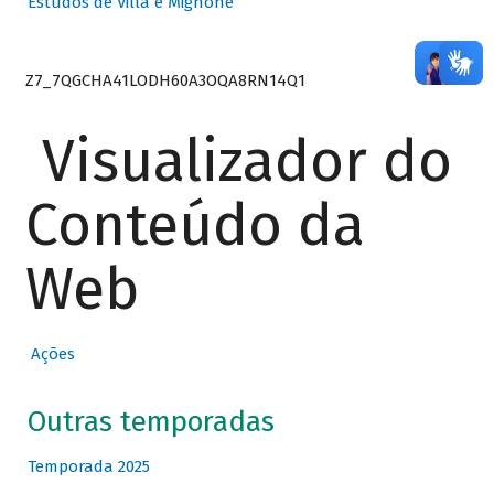
Estudos de Villa e Mignone
Z7_7QGCHA41LODH60A3OQA8RN14Q1
Visualizador do
Conteúdo da
Web
Ações
Outras temporadas
Temporada 2025