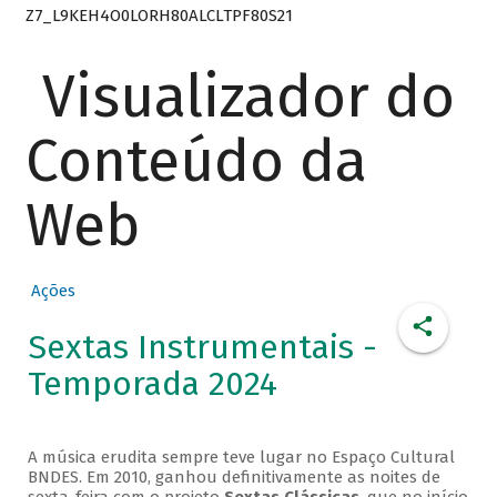
Z7_L9KEH4O0LORH80ALCLTPF80S21
Visualizador do
Conteúdo da
Web
Ações
Sextas Instrumentais -
Temporada 2024
A música erudita sempre teve lugar no Espaço Cultural
BNDES. Em 2010, ganhou definitivamente as noites de