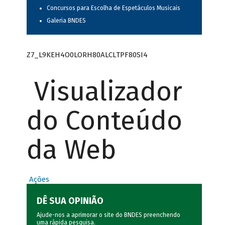
Concursos para Escolha de Espetáculos Musicais
Galeria BNDES
Z7_L9KEH4O0LORH80ALCLTPF80SI4
Visualizador
do Conteúdo
da Web
Ações
DÊ SUA OPINIÃO
Ajude-nos a aprimorar o site do BNDES preenchendo
uma rápida
pesquisa
.