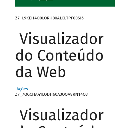
Z7_L9KEH4O0LORH80ALCLTPF80SI6
Visualizador
do Conteúdo
da Web
Ações
Z7_7QGCHA41LODH60A3OQA8RN14Q3
Visualizador