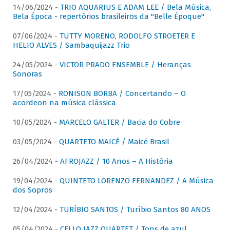
14/06/2024 -
TRIO AQUARIUS E ADAM LEE / Bela Música,
Bela Época - repertórios brasileiros da "Belle Époque"
07/06/2024 -
TUTTY MORENO, RODOLFO STROETER E
HELIO ALVES / Sambaquijazz Trio
24/05/2024 -
VICTOR PRADO ENSEMBLE / Heranças
Sonoras
17/05/2024 -
RONISON BORBA / Concertando – O
acordeon na música clássica
10/05/2024 -
MARCELO GALTER / Bacia do Cobre
03/05/2024 -
QUARTETO MAICÉ / Maicé Brasil
26/04/2024 -
AFROJAZZ / 10 Anos – A História
19/04/2024 -
QUINTETO LORENZO FERNANDEZ / A Música
dos Sopros
12/04/2024 -
TURÍBIO SANTOS / Turíbio Santos 80 ANOS
05/04/2024 -
CELLO JAZZ QUARTET / Tons de azul