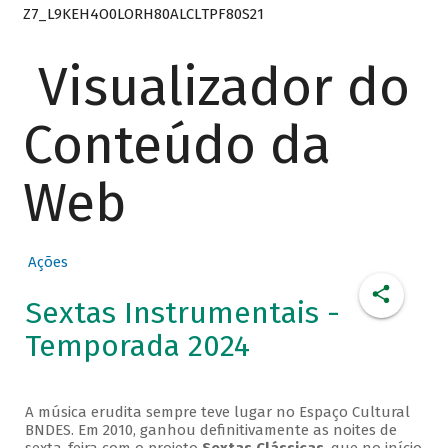
Z7_L9KEH4O0LORH80ALCLTPF80S21
Visualizador do
Conteúdo da
Web
Ações
Sextas Instrumentais -
Temporada 2024
A música erudita sempre teve lugar no Espaço Cultural
BNDES. Em 2010, ganhou definitivamente as noites de