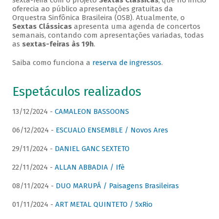
sexta-feira com o projeto
Sextas Clássicas
, que no início
oferecia ao público apresentações gratuitas da
Orquestra Sinfônica Brasileira (OSB). Atualmente, o
Sextas Clássicas
apresenta uma agenda de concertos
semanais, contando com apresentações variadas, todas
as
sextas-feiras às 19h
.
Saiba como funciona a
reserva de ingressos
.
Espetáculos realizados
13/12/2024 -
CAMALEON BASSOONS
06/12/2024 -
ESCUALO ENSEMBLE / Novos Ares
29/11/2024 -
DANIEL GANC SEXTETO
22/11/2024 -
ALLAN ABBADIA / Ifè
08/11/2024 -
DUO MARUPÁ / Paisagens Brasileiras
01/11/2024 -
ART METAL QUINTETO / 5xRio