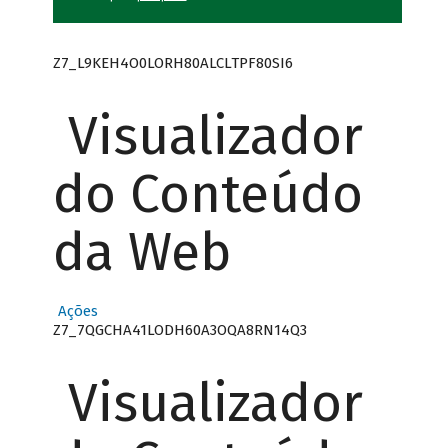
Z7_L9KEH4O0LORH80ALCLTPF80SI6
Visualizador
do Conteúdo
da Web
Ações
Z7_7QGCHA41LODH60A3OQA8RN14Q3
Visualizador