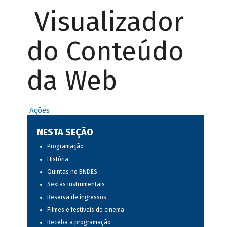
Visualizador
do Conteúdo
da Web
Ações
NESTA SEÇÃO
Programação
História
Quintas no BNDES
Sextas instrumentais
Reserva de ingressos
Filmes e festivais de cinema
Receba a programação