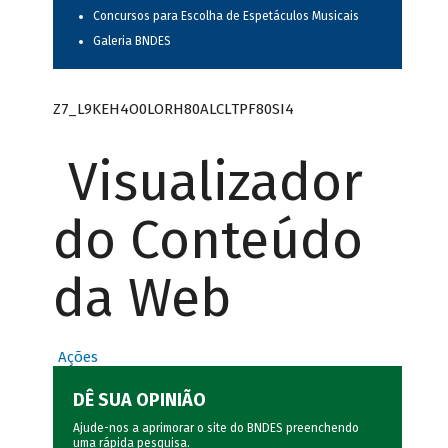
Concursos para Escolha de Espetáculos Musicais
Galeria BNDES
Z7_L9KEH4O0LORH80ALCLTPF80SI4
Visualizador
do Conteúdo
da Web
Ações
DÊ SUA OPINIÃO
Ajude-nos a aprimorar o site do BNDES preenchendo
uma rápida
pesquisa
.