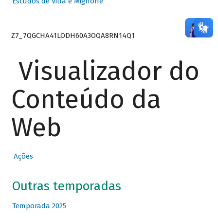
Estudos de Villa e Mignone
Z7_7QGCHA41LODH60A3OQA8RN14Q1
Visualizador do
Conteúdo da
Web
Ações
Outras temporadas
Temporada 2025