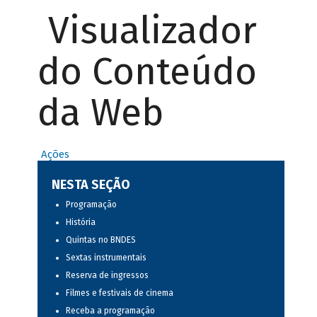
Visualizador
do Conteúdo
da Web
Ações
NESTA SEÇÃO
Programação
História
Quintas no BNDES
Sextas instrumentais
Reserva de ingressos
Filmes e festivais de cinema
Receba a programação