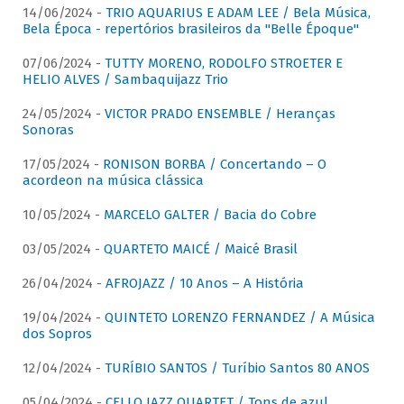
14/06/2024 -
TRIO AQUARIUS E ADAM LEE / Bela Música,
Bela Época - repertórios brasileiros da "Belle Époque"
07/06/2024 -
TUTTY MORENO, RODOLFO STROETER E
HELIO ALVES / Sambaquijazz Trio
24/05/2024 -
VICTOR PRADO ENSEMBLE / Heranças
Sonoras
17/05/2024 -
RONISON BORBA / Concertando – O
acordeon na música clássica
10/05/2024 -
MARCELO GALTER / Bacia do Cobre
03/05/2024 -
QUARTETO MAICÉ / Maicé Brasil
26/04/2024 -
AFROJAZZ / 10 Anos – A História
19/04/2024 -
QUINTETO LORENZO FERNANDEZ / A Música
dos Sopros
12/04/2024 -
TURÍBIO SANTOS / Turíbio Santos 80 ANOS
05/04/2024 -
CELLO JAZZ QUARTET / Tons de azul