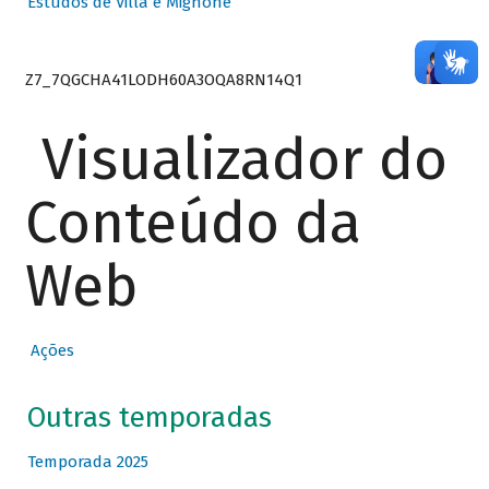
Estudos de Villa e Mignone
Z7_7QGCHA41LODH60A3OQA8RN14Q1
Visualizador do
Conteúdo da
Web
Ações
Outras temporadas
Temporada 2025