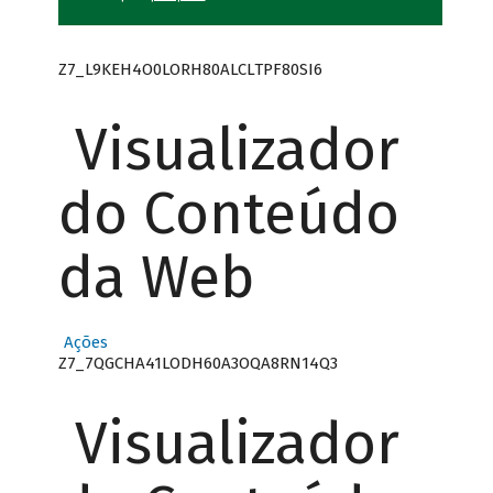
Z7_L9KEH4O0LORH80ALCLTPF80SI6
Visualizador
do Conteúdo
da Web
Ações
Z7_7QGCHA41LODH60A3OQA8RN14Q3
Visualizador