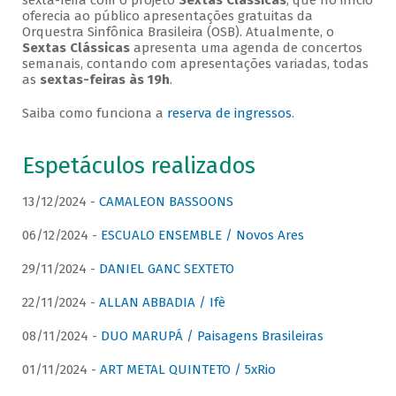
sexta-feira com o projeto
Sextas Clássicas
, que no início
oferecia ao público apresentações gratuitas da
Orquestra Sinfônica Brasileira (OSB). Atualmente, o
Sextas Clássicas
apresenta uma agenda de concertos
semanais, contando com apresentações variadas, todas
as
sextas-feiras às 19h
.
Saiba como funciona a
reserva de ingressos
.
Espetáculos realizados
13/12/2024 -
CAMALEON BASSOONS
06/12/2024 -
ESCUALO ENSEMBLE / Novos Ares
29/11/2024 -
DANIEL GANC SEXTETO
22/11/2024 -
ALLAN ABBADIA / Ifè
08/11/2024 -
DUO MARUPÁ / Paisagens Brasileiras
01/11/2024 -
ART METAL QUINTETO / 5xRio