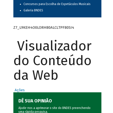
Concursos para Escolha de Espetáculos Musicais
Galeria BNDES
Z7_L9KEH4O0LORH80ALCLTPF80SI4
Visualizador
do Conteúdo
da Web
Ações
DÊ SUA OPINIÃO
Ajude-nos a aprimorar o site do BNDES preenchendo
uma rápida
pesquisa
.