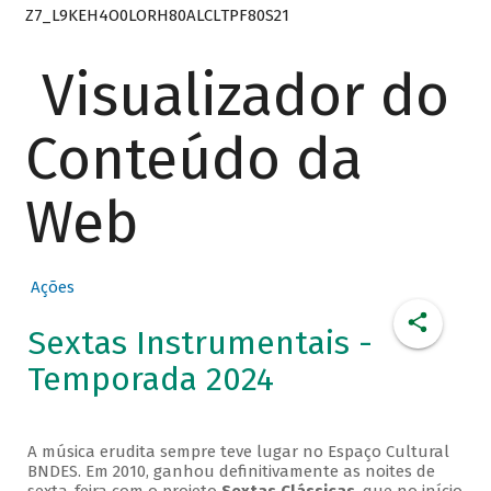
Z7_L9KEH4O0LORH80ALCLTPF80S21
Visualizador do
Conteúdo da
Web
Ações
Sextas Instrumentais -
Temporada 2024
A música erudita sempre teve lugar no Espaço Cultural
BNDES. Em 2010, ganhou definitivamente as noites de