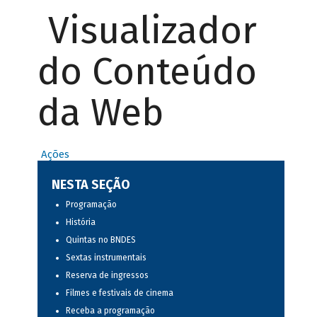
Visualizador
do Conteúdo
da Web
Ações
NESTA SEÇÃO
Programação
História
Quintas no BNDES
Sextas instrumentais
Reserva de ingressos
Filmes e festivais de cinema
Receba a programação