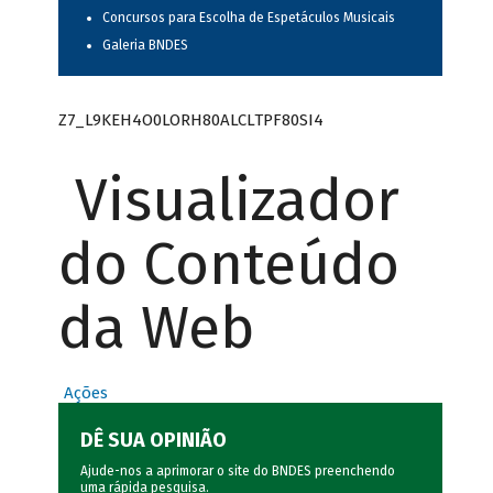
Concursos para Escolha de Espetáculos Musicais
Galeria BNDES
Z7_L9KEH4O0LORH80ALCLTPF80SI4
Visualizador
do Conteúdo
da Web
Ações
DÊ SUA OPINIÃO
Ajude-nos a aprimorar o site do BNDES preenchendo
uma rápida
pesquisa
.