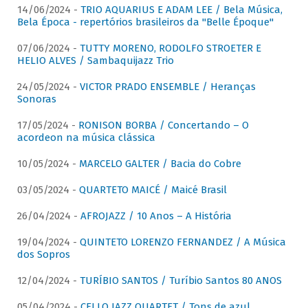
14/06/2024 -
TRIO AQUARIUS E ADAM LEE / Bela Música,
Bela Época - repertórios brasileiros da "Belle Époque"
07/06/2024 -
TUTTY MORENO, RODOLFO STROETER E
HELIO ALVES / Sambaquijazz Trio
24/05/2024 -
VICTOR PRADO ENSEMBLE / Heranças
Sonoras
17/05/2024 -
RONISON BORBA / Concertando – O
acordeon na música clássica
10/05/2024 -
MARCELO GALTER / Bacia do Cobre
03/05/2024 -
QUARTETO MAICÉ / Maicé Brasil
26/04/2024 -
AFROJAZZ / 10 Anos – A História
19/04/2024 -
QUINTETO LORENZO FERNANDEZ / A Música
dos Sopros
12/04/2024 -
TURÍBIO SANTOS / Turíbio Santos 80 ANOS
05/04/2024 -
CELLO JAZZ QUARTET / Tons de azul