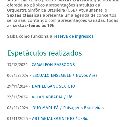
sexta-feira com o projeto
Sextas Clássicas
, que no início
oferecia ao público apresentações gratuitas da
Orquestra Sinfônica Brasileira (OSB). Atualmente, o
Sextas Clássicas
apresenta uma agenda de concertos
semanais, contando com apresentações variadas, todas
as
sextas-feiras às 19h
.
Saiba como funciona a
reserva de ingressos
.
Espetáculos realizados
13/12/2024 -
CAMALEON BASSOONS
06/12/2024 -
ESCUALO ENSEMBLE / Novos Ares
29/11/2024 -
DANIEL GANC SEXTETO
22/11/2024 -
ALLAN ABBADIA / Ifè
08/11/2024 -
DUO MARUPÁ / Paisagens Brasileiras
01/11/2024 -
ART METAL QUINTETO / 5xRio