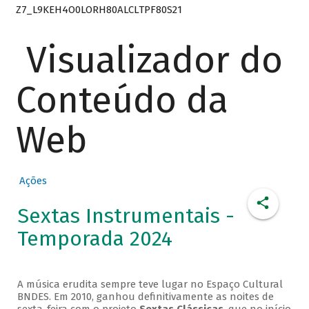
Z7_L9KEH4O0LORH80ALCLTPF80S21
Visualizador do
Conteúdo da
Web
Ações
Sextas Instrumentais -
Temporada 2024
A música erudita sempre teve lugar no Espaço Cultural
BNDES. Em 2010, ganhou definitivamente as noites de