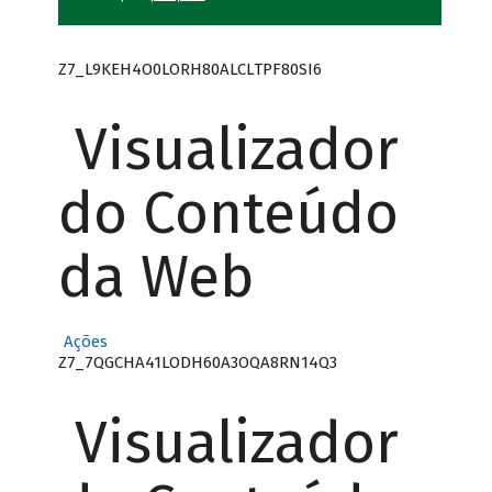
Z7_L9KEH4O0LORH80ALCLTPF80SI6
Visualizador
do Conteúdo
da Web
Ações
Z7_7QGCHA41LODH60A3OQA8RN14Q3
Visualizador