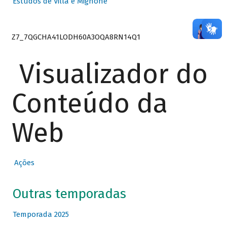
Estudos de Villa e Mignone
Z7_7QGCHA41LODH60A3OQA8RN14Q1
Visualizador do
Conteúdo da
Web
Ações
Outras temporadas
Temporada 2025