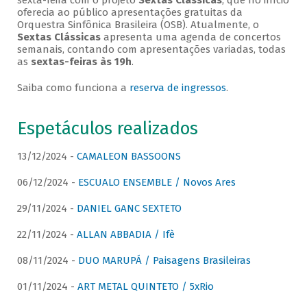
sexta-feira com o projeto
Sextas Clássicas
, que no início
oferecia ao público apresentações gratuitas da
Orquestra Sinfônica Brasileira (OSB). Atualmente, o
Sextas Clássicas
apresenta uma agenda de concertos
semanais, contando com apresentações variadas, todas
as
sextas-feiras às 19h
.
Saiba como funciona a
reserva de ingressos
.
Espetáculos realizados
13/12/2024 -
CAMALEON BASSOONS
06/12/2024 -
ESCUALO ENSEMBLE / Novos Ares
29/11/2024 -
DANIEL GANC SEXTETO
22/11/2024 -
ALLAN ABBADIA / Ifè
08/11/2024 -
DUO MARUPÁ / Paisagens Brasileiras
01/11/2024 -
ART METAL QUINTETO / 5xRio