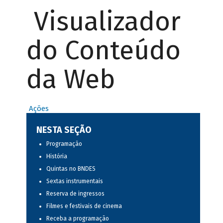
Visualizador
do Conteúdo
da Web
Ações
NESTA SEÇÃO
Programação
História
Quintas no BNDES
Sextas instrumentais
Reserva de ingressos
Filmes e festivais de cinema
Receba a programação