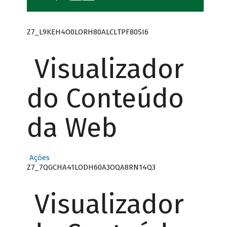
Z7_L9KEH4O0LORH80ALCLTPF80SI6
Visualizador
do Conteúdo
da Web
Ações
Z7_7QGCHA41LODH60A3OQA8RN14Q3
Visualizador