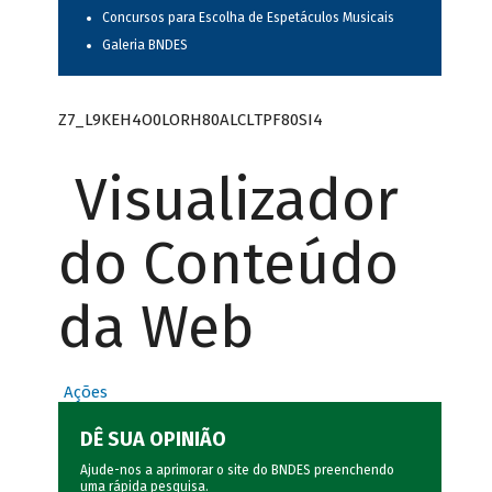
Concursos para Escolha de Espetáculos Musicais
Galeria BNDES
Z7_L9KEH4O0LORH80ALCLTPF80SI4
Visualizador
do Conteúdo
da Web
Ações
DÊ SUA OPINIÃO
Ajude-nos a aprimorar o site do BNDES preenchendo
uma rápida
pesquisa
.