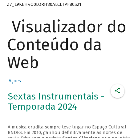
Z7_L9KEH4O0LORH80ALCLTPF80S21
Visualizador do
Conteúdo da
Web
Ações
Sextas Instrumentais -
Temporada 2024
A música erudita sempre teve lugar no Espaço Cultural
BNDES. Em 2010, ganhou definitivamente as noites de