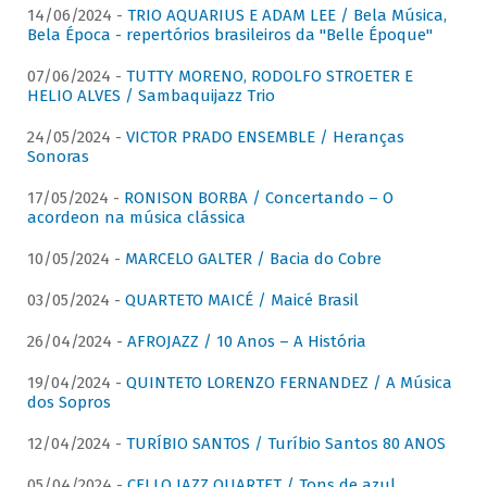
14/06/2024 -
TRIO AQUARIUS E ADAM LEE / Bela Música,
Bela Época - repertórios brasileiros da "Belle Époque"
07/06/2024 -
TUTTY MORENO, RODOLFO STROETER E
HELIO ALVES / Sambaquijazz Trio
24/05/2024 -
VICTOR PRADO ENSEMBLE / Heranças
Sonoras
17/05/2024 -
RONISON BORBA / Concertando – O
acordeon na música clássica
10/05/2024 -
MARCELO GALTER / Bacia do Cobre
03/05/2024 -
QUARTETO MAICÉ / Maicé Brasil
26/04/2024 -
AFROJAZZ / 10 Anos – A História
19/04/2024 -
QUINTETO LORENZO FERNANDEZ / A Música
dos Sopros
12/04/2024 -
TURÍBIO SANTOS / Turíbio Santos 80 ANOS
05/04/2024 -
CELLO JAZZ QUARTET / Tons de azul