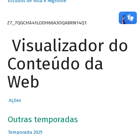
Estudos de Villa e Mignone
Z7_7QGCHA41LODH60A3OQA8RN14Q1
Visualizador do
Conteúdo da
Web
Ações
Outras temporadas
Temporada 2025