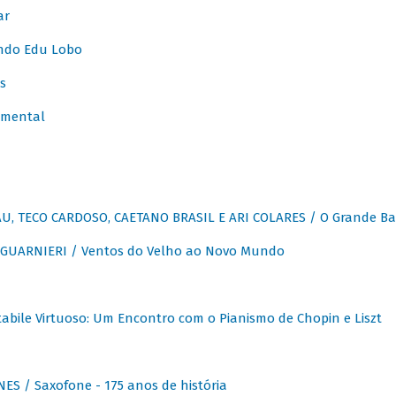
ar
ndo Edu Lobo
s
umental
, TECO CARDOSO, CAETANO BRASIL E ARI COLARES / O Grande Ba
GUARNIERI / Ventos do Velho ao Novo Mundo
abile Virtuoso: Um Encontro com o Pianismo de Chopin e Liszt
ES / Saxofone - 175 anos de história