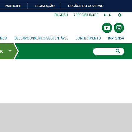
PARTICIPE
LEGISLAÇÃO
ÓRGÃOS DO GOVERNO
⁣
ENGLISH
ACESSIBILIDADE
A+
A-
NCIA
DESENVOLVIMENTO SUSTENTÁVEL
CONHECIMENTO
IMPRENSA
Busca
gem de tela