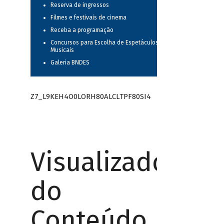
Reserva de ingressos
Filmes e festivais de cinema
Receba a programação
Concursos para Escolha de Espetáculos
Musicais
Galeria BNDES
Z7_L9KEH4O0LORH80ALCLTPF80SI4
Visualizador
do
Conteúdo