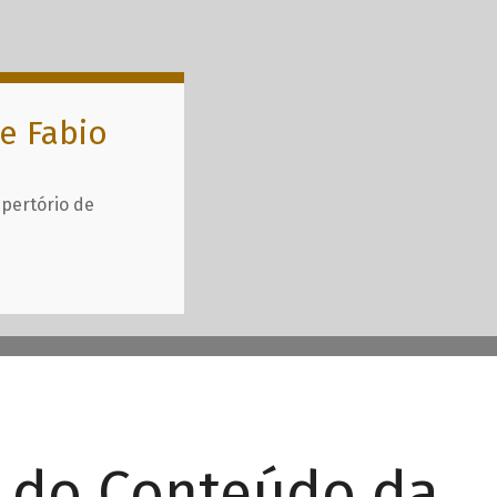
e Fabio
epertório de
r do Conteúdo da