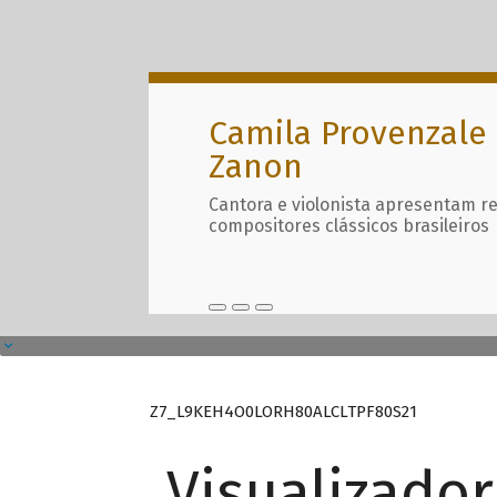
Camila Provenzale 
Zanon
Cantora e violonista apresentam r
compositores clássicos brasileiros
Z7_L9KEH4O0LORH80ALCLTPF80S21
Visualizado