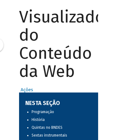
Visualizador
do
Conteúdo
da Web
Ações
NESTA SEÇÃO
Programação
História
Quintas no BNDES
Sextas instrumentais