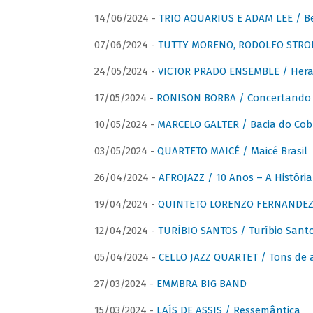
14/06/2024 -
TRIO AQUARIUS E ADAM LEE / Bela
07/06/2024 -
TUTTY MORENO, RODOLFO STROET
24/05/2024 -
VICTOR PRADO ENSEMBLE / Hera
17/05/2024 -
RONISON BORBA / Concertando –
10/05/2024 -
MARCELO GALTER / Bacia do Cob
03/05/2024 -
QUARTETO MAICÉ / Maicé Brasil
26/04/2024 -
AFROJAZZ / 10 Anos – A História
19/04/2024 -
QUINTETO LORENZO FERNANDEZ /
12/04/2024 -
TURÍBIO SANTOS / Turíbio Sant
05/04/2024 -
CELLO JAZZ QUARTET / Tons de 
27/03/2024 -
EMMBRA BIG BAND
15/03/2024 -
LAÍS DE ASSIS / Ressemântica