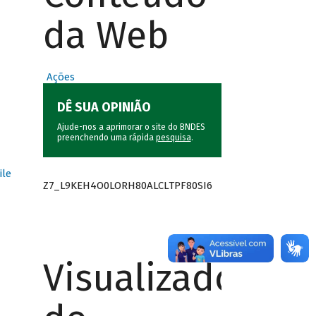
da Web
Ações
DÊ SUA OPINIÃO
Ajude-nos a aprimorar o site do BNDES
preenchendo uma rápida
pesquisa
.
ile
Z7_L9KEH4O0LORH80ALCLTPF80SI6
Visualizador