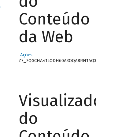
do
"
Conteúdo
da Web
Ações
Z7_7QGCHA41LODH60A3OQA8RN14Q3
Visualizador
do
Conteúdo