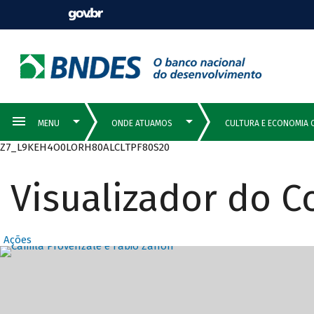
Z7_L9KEH4O0LORH80ALCLTPF80S20
Visualizador do 
Ações
Destaques Prin