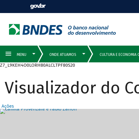
Z7_L9KEH4O0LORH80ALCLTPF80S20
Visualizador do 
Ações
Destaques Prin