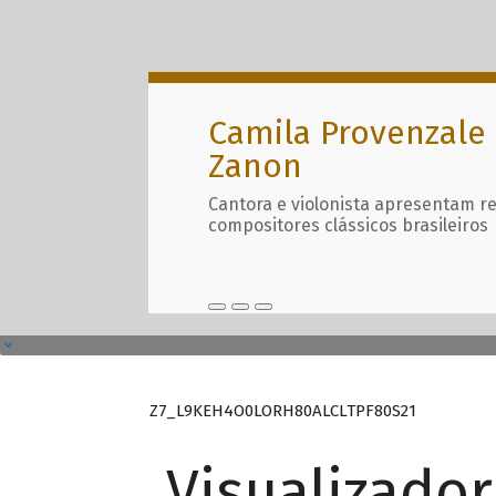
Camila Provenzale 
Zanon
Cantora e violonista apresentam r
compositores clássicos brasileiros
Z7_L9KEH4O0LORH80ALCLTPF80S21
Visualizado