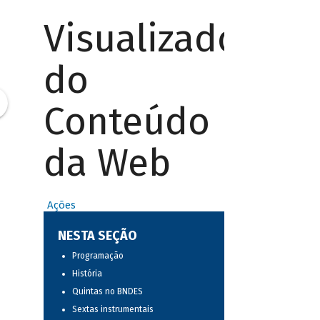
Visualizador
do
Conteúdo
da Web
Ações
NESTA SEÇÃO
Programação
História
Quintas no BNDES
Sextas instrumentais