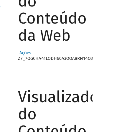
do
"
Conteúdo
da Web
Ações
Z7_7QGCHA41LODH60A3OQA8RN14Q3
Visualizador
do
Conteúdo