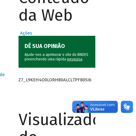
da Web
Ações
DÊ SUA OPINIÃO
Ajude-nos a aprimorar o site do BNDES
preenchendo uma rápida
pesquisa
.
ile
Z7_L9KEH4O0LORH80ALCLTPF80SI6
Visualizador