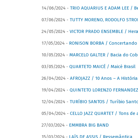
14/06/2024 -
TRIO AQUARIUS E ADAM LEE / Bela
07/06/2024 -
TUTTY MORENO, RODOLFO STROET
24/05/2024 -
VICTOR PRADO ENSEMBLE / Hera
17/05/2024 -
RONISON BORBA / Concertando –
10/05/2024 -
MARCELO GALTER / Bacia do Cob
03/05/2024 -
QUARTETO MAICÉ / Maicé Brasil
26/04/2024 -
AFROJAZZ / 10 Anos – A História
19/04/2024 -
QUINTETO LORENZO FERNANDEZ /
12/04/2024 -
TURÍBIO SANTOS / Turíbio Sant
05/04/2024 -
CELLO JAZZ QUARTET / Tons de 
27/03/2024 -
EMMBRA BIG BAND
15/03/2024 -
LAÍS DE ASSIS / Ressemântica