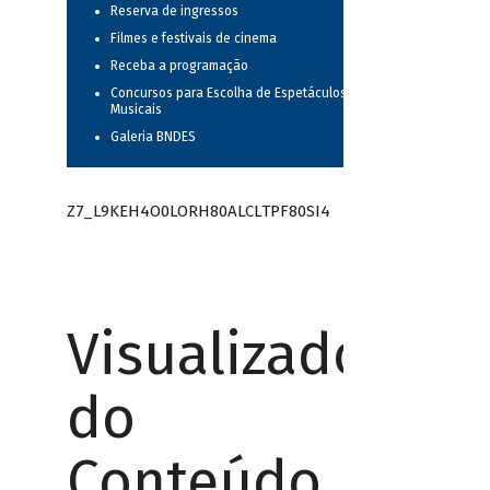
Reserva de ingressos
Filmes e festivais de cinema
Receba a programação
Concursos para Escolha de Espetáculos
Musicais
Galeria BNDES
Z7_L9KEH4O0LORH80ALCLTPF80SI4
Visualizador
do
Conteúdo