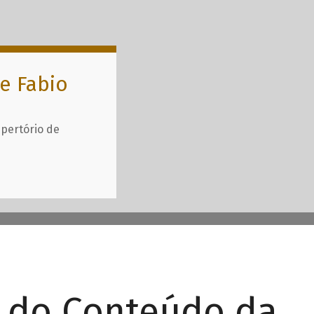
e Fabio
epertório de
r do Conteúdo da