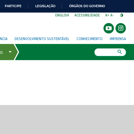
PARTICIPE
LEGISLAÇÃO
ÓRGÃOS DO GOVERNO
⁣
ENGLISH
ACESSIBILIDADE
A+
A-
NCIA
DESENVOLVIMENTO SUSTENTÁVEL
CONHECIMENTO
IMPRENSA
Busca
gem de tela