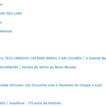
ar
ndo Edu Lobo
s
umental
, TECO CARDOSO, CAETANO BRASIL E ARI COLARES / O Grande Ba
GUARNIERI / Ventos do Velho ao Novo Mundo
abile Virtuoso: Um Encontro com o Pianismo de Chopin e Liszt
ES / Saxofone - 175 anos de história