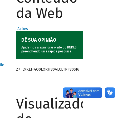
da Web
Ações
DÊ SUA OPINIÃO
Ajude-nos a aprimorar o site do BNDES
preenchendo uma rápida
pesquisa
.
ile
Z7_L9KEH4O0LORH80ALCLTPF80SI6
Visualizador