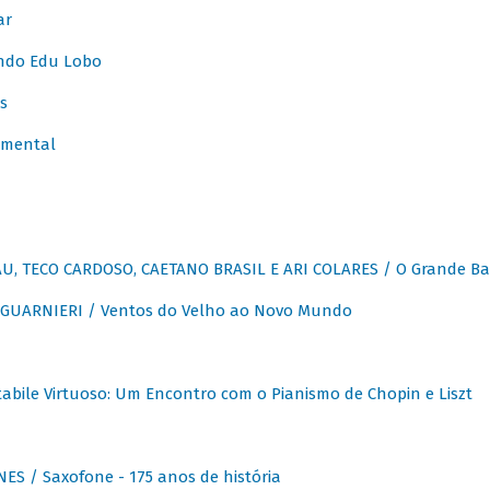
ar
ndo Edu Lobo
s
umental
, TECO CARDOSO, CAETANO BRASIL E ARI COLARES / O Grande Ba
GUARNIERI / Ventos do Velho ao Novo Mundo
abile Virtuoso: Um Encontro com o Pianismo de Chopin e Liszt
ES / Saxofone - 175 anos de história