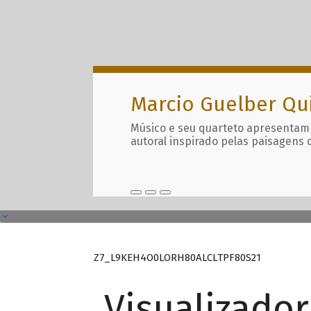
Marcio Guelber Qu
Músico e seu quarteto apresentam
autoral inspirado pelas paisagens 
Z7_L9KEH4O0LORH80ALCLTPF80S21
Visualizado