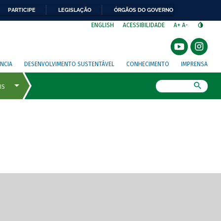
PARTICIPE
LEGISLAÇÃO
ÓRGÃOS DO GOVERNO
⁣
ENGLISH
ACESSIBILIDADE
A+
A-
NCIA
DESENVOLVIMENTO SUSTENTÁVEL
CONHECIMENTO
IMPRENSA
Busca
gem de tela