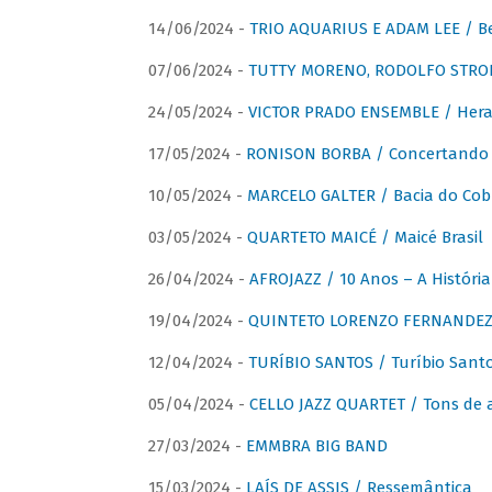
14/06/2024 -
TRIO AQUARIUS E ADAM LEE / Bela
07/06/2024 -
TUTTY MORENO, RODOLFO STROET
24/05/2024 -
VICTOR PRADO ENSEMBLE / Hera
17/05/2024 -
RONISON BORBA / Concertando –
10/05/2024 -
MARCELO GALTER / Bacia do Cob
03/05/2024 -
QUARTETO MAICÉ / Maicé Brasil
26/04/2024 -
AFROJAZZ / 10 Anos – A História
19/04/2024 -
QUINTETO LORENZO FERNANDEZ /
12/04/2024 -
TURÍBIO SANTOS / Turíbio Sant
05/04/2024 -
CELLO JAZZ QUARTET / Tons de 
27/03/2024 -
EMMBRA BIG BAND
15/03/2024 -
LAÍS DE ASSIS / Ressemântica