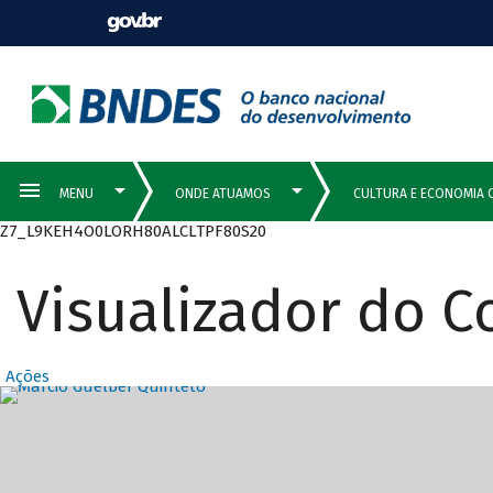
Z7_L9KEH4O0LORH80ALCLTPF80S20
Visualizador do 
Ações
Destaques Prin