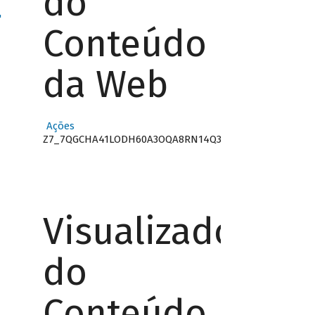
do
"
Conteúdo
da Web
Ações
Z7_7QGCHA41LODH60A3OQA8RN14Q3
Visualizador
do
Conteúdo