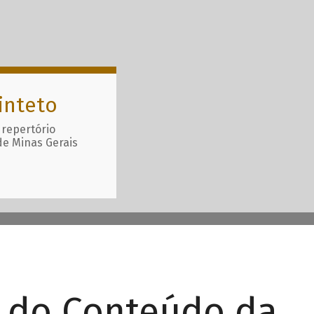
inteto
 repertório
de Minas Gerais
r do Conteúdo da