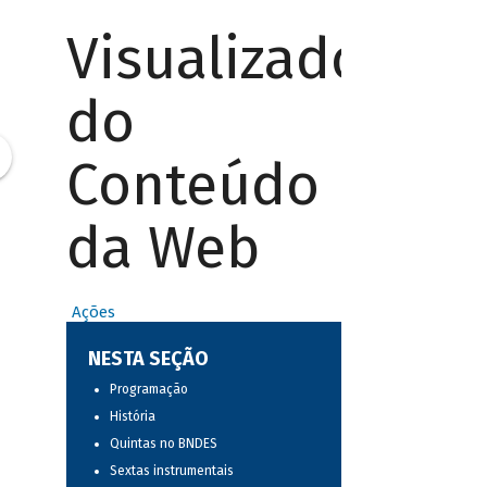
Visualizador
do
Conteúdo
da Web
Ações
NESTA SEÇÃO
Programação
História
Quintas no BNDES
Sextas instrumentais