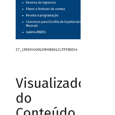
Reserva de ingressos
Filmes e festivais de cinema
Receba a programação
Concursos para Escolha de Espetáculos
Musicais
Galeria BNDES
Z7_L9KEH4O0LORH80ALCLTPF80SI4
Visualizador
do
Conteúdo