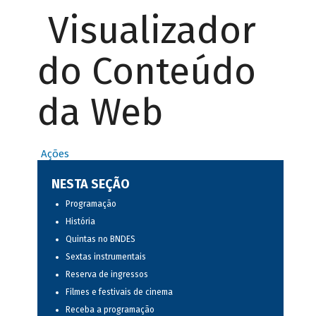
Visualizador
do Conteúdo
da Web
Ações
NESTA SEÇÃO
Programação
História
Quintas no BNDES
Sextas instrumentais
Reserva de ingressos
Filmes e festivais de cinema
Receba a programação