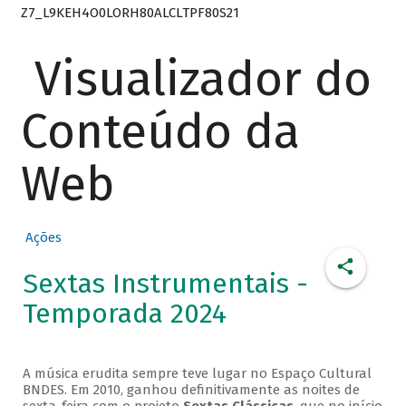
Z7_L9KEH4O0LORH80ALCLTPF80S21
Visualizador do
Conteúdo da
Web
Ações
Sextas Instrumentais -
Temporada 2024
A música erudita sempre teve lugar no Espaço Cultural
BNDES. Em 2010, ganhou definitivamente as noites de