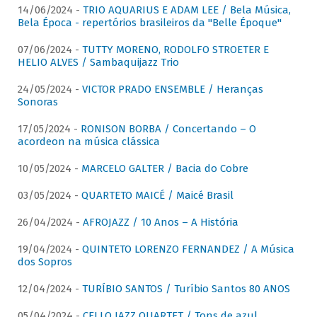
14/06/2024 -
TRIO AQUARIUS E ADAM LEE / Bela Música,
Bela Época - repertórios brasileiros da "Belle Époque"
07/06/2024 -
TUTTY MORENO, RODOLFO STROETER E
HELIO ALVES / Sambaquijazz Trio
24/05/2024 -
VICTOR PRADO ENSEMBLE / Heranças
Sonoras
17/05/2024 -
RONISON BORBA / Concertando – O
acordeon na música clássica
10/05/2024 -
MARCELO GALTER / Bacia do Cobre
03/05/2024 -
QUARTETO MAICÉ / Maicé Brasil
26/04/2024 -
AFROJAZZ / 10 Anos – A História
19/04/2024 -
QUINTETO LORENZO FERNANDEZ / A Música
dos Sopros
12/04/2024 -
TURÍBIO SANTOS / Turíbio Santos 80 ANOS
05/04/2024 -
CELLO JAZZ QUARTET / Tons de azul