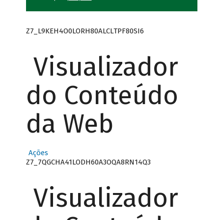
Z7_L9KEH4O0LORH80ALCLTPF80SI6
Visualizador
do Conteúdo
da Web
Ações
Z7_7QGCHA41LODH60A3OQA8RN14Q3
Visualizador