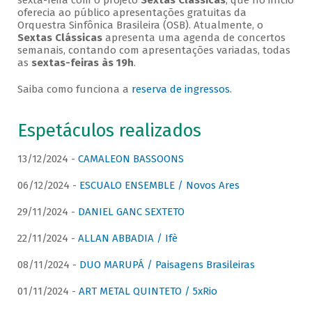
sexta-feira com o projeto
Sextas Clássicas
, que no início
oferecia ao público apresentações gratuitas da
Orquestra Sinfônica Brasileira (OSB). Atualmente, o
Sextas Clássicas
apresenta uma agenda de concertos
semanais, contando com apresentações variadas, todas
as
sextas-feiras às 19h
.
Saiba como funciona a
reserva de ingressos
.
Espetáculos realizados
13/12/2024 -
CAMALEON BASSOONS
06/12/2024 -
ESCUALO ENSEMBLE / Novos Ares
29/11/2024 -
DANIEL GANC SEXTETO
22/11/2024 -
ALLAN ABBADIA / Ifè
08/11/2024 -
DUO MARUPÁ / Paisagens Brasileiras
01/11/2024 -
ART METAL QUINTETO / 5xRio