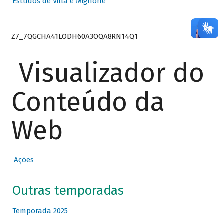
Estudos de Villa e Mignone
Z7_7QGCHA41LODH60A3OQA8RN14Q1
Visualizador do
Conteúdo da
Web
Ações
Outras temporadas
Temporada 2025