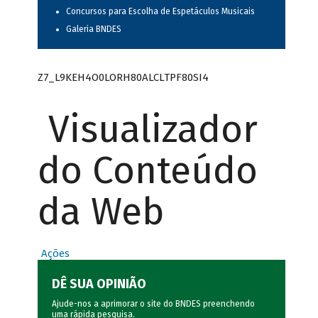
Concursos para Escolha de Espetáculos Musicais
Galeria BNDES
Z7_L9KEH4O0LORH80ALCLTPF80SI4
Visualizador
do Conteúdo
da Web
Ações
DÊ SUA OPINIÃO
Ajude-nos a aprimorar o site do BNDES preenchendo
uma rápida
pesquisa
.