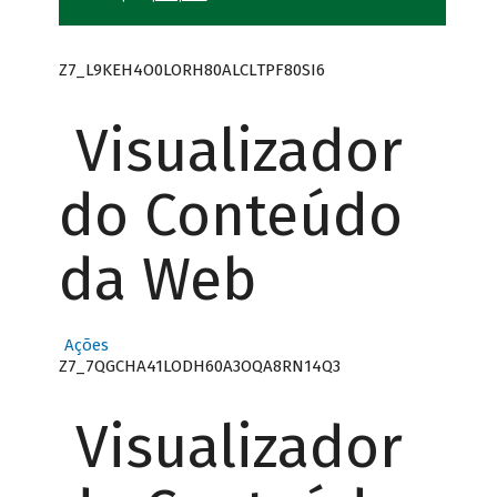
Z7_L9KEH4O0LORH80ALCLTPF80SI6
Visualizador
do Conteúdo
da Web
Ações
Z7_7QGCHA41LODH60A3OQA8RN14Q3
Visualizador