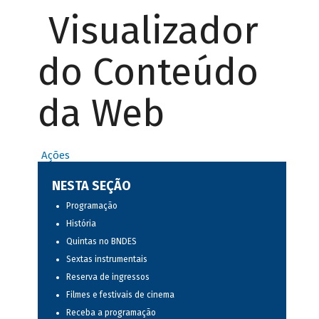
Visualizador
do Conteúdo
da Web
Ações
NESTA SEÇÃO
Programação
História
Quintas no BNDES
Sextas instrumentais
Reserva de ingressos
Filmes e festivais de cinema
Receba a programação