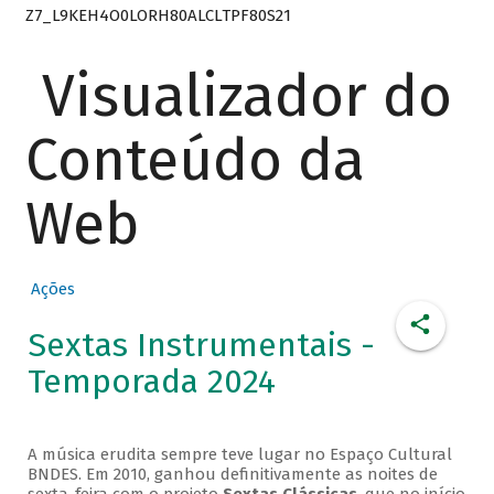
Z7_L9KEH4O0LORH80ALCLTPF80S21
Visualizador do
Conteúdo da
Web
Ações
Sextas Instrumentais -
Temporada 2024
A música erudita sempre teve lugar no Espaço Cultural
BNDES. Em 2010, ganhou definitivamente as noites de