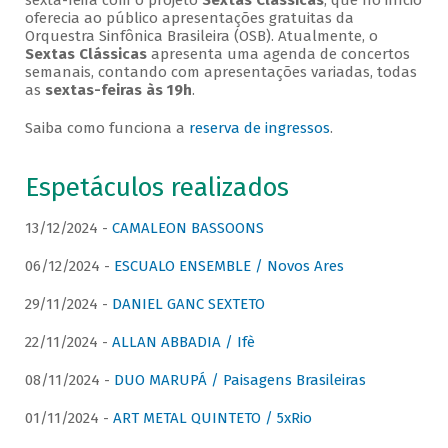
sexta-feira com o projeto
Sextas Clássicas
, que no início
oferecia ao público apresentações gratuitas da
Orquestra Sinfônica Brasileira (OSB). Atualmente, o
Sextas Clássicas
apresenta uma agenda de concertos
semanais, contando com apresentações variadas, todas
as
sextas-feiras às 19h
.
Saiba como funciona a
reserva de ingressos
.
Espetáculos realizados
13/12/2024 -
CAMALEON BASSOONS
06/12/2024 -
ESCUALO ENSEMBLE / Novos Ares
29/11/2024 -
DANIEL GANC SEXTETO
22/11/2024 -
ALLAN ABBADIA / Ifè
08/11/2024 -
DUO MARUPÁ / Paisagens Brasileiras
01/11/2024 -
ART METAL QUINTETO / 5xRio