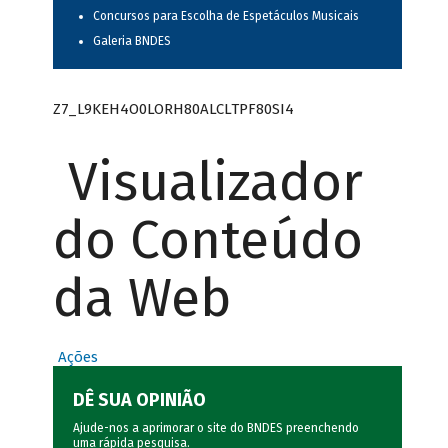
Concursos para Escolha de Espetáculos Musicais
Galeria BNDES
Z7_L9KEH4O0LORH80ALCLTPF80SI4
Visualizador
do Conteúdo
da Web
Ações
DÊ SUA OPINIÃO
Ajude-nos a aprimorar o site do BNDES preenchendo
uma rápida
pesquisa
.