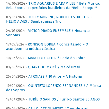
14/06/2024 -
TRIO AQUARIUS E ADAM LEE / Bela Música,
Bela Época - repertórios brasileiros da "Belle Époque"
07/06/2024 -
TUTTY MORENO, RODOLFO STROETER E
HELIO ALVES / Sambaquijazz Trio
24/05/2024 -
VICTOR PRADO ENSEMBLE / Heranças
Sonoras
17/05/2024 -
RONISON BORBA / Concertando – O
acordeon na música clássica
10/05/2024 -
MARCELO GALTER / Bacia do Cobre
03/05/2024 -
QUARTETO MAICÉ / Maicé Brasil
26/04/2024 -
AFROJAZZ / 10 Anos – A História
19/04/2024 -
QUINTETO LORENZO FERNANDEZ / A Música
dos Sopros
12/04/2024 -
TURÍBIO SANTOS / Turíbio Santos 80 ANOS
05/04/2024 -
CELLO JAZZ QUARTET / Tons de azul