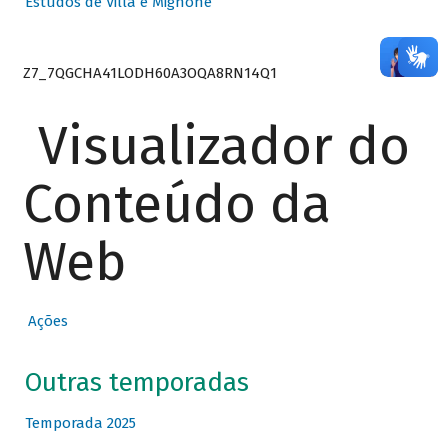
Estudos de Villa e Mignone
Z7_7QGCHA41LODH60A3OQA8RN14Q1
Visualizador do
Conteúdo da
Web
Ações
Outras temporadas
Temporada 2025