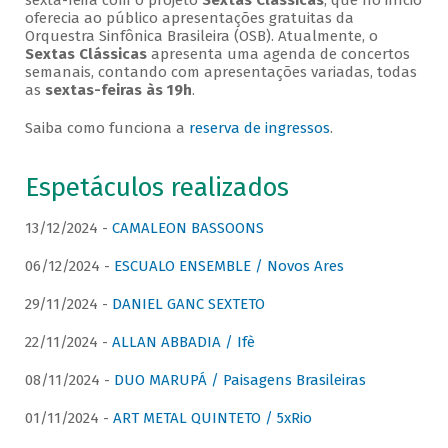
sexta-feira com o projeto
Sextas Clássicas
, que no início
oferecia ao público apresentações gratuitas da
Orquestra Sinfônica Brasileira (OSB). Atualmente, o
Sextas Clássicas
apresenta uma agenda de concertos
semanais, contando com apresentações variadas, todas
as
sextas-feiras às 19h
.
Saiba como funciona a
reserva de ingressos
.
Espetáculos realizados
13/12/2024 -
CAMALEON BASSOONS
06/12/2024 -
ESCUALO ENSEMBLE / Novos Ares
29/11/2024 -
DANIEL GANC SEXTETO
22/11/2024 -
ALLAN ABBADIA / Ifè
08/11/2024 -
DUO MARUPÁ / Paisagens Brasileiras
01/11/2024 -
ART METAL QUINTETO / 5xRio