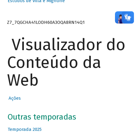
Estudos de Villa e Mignone
Z7_7QGCHA41LODH60A3OQA8RN14Q1
Visualizador do
Conteúdo da
Web
Ações
Outras temporadas
Temporada 2025