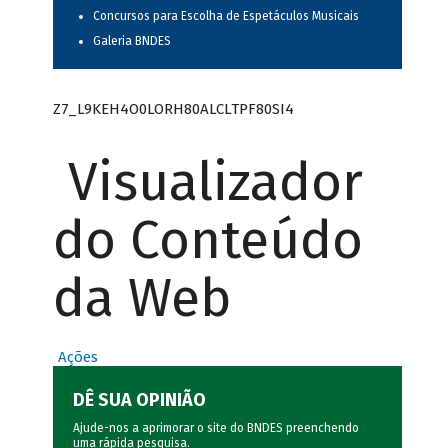
Concursos para Escolha de Espetáculos Musicais
Galeria BNDES
Z7_L9KEH4O0LORH80ALCLTPF80SI4
Visualizador
do Conteúdo
da Web
Ações
DÊ SUA OPINIÃO
Ajude-nos a aprimorar o site do BNDES preenchendo
uma rápida
pesquisa
.