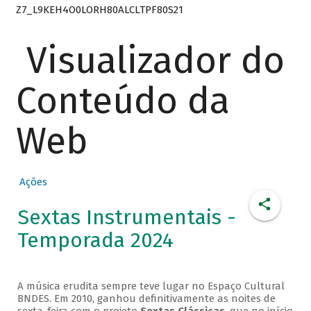
Z7_L9KEH4O0LORH80ALCLTPF80S21
Visualizador do
Conteúdo da
Web
Ações
Sextas Instrumentais -
Temporada 2024
A música erudita sempre teve lugar no Espaço Cultural
BNDES. Em 2010, ganhou definitivamente as noites de