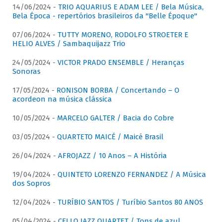
14/06/2024 -
TRIO AQUARIUS E ADAM LEE / Bela Música,
Bela Época - repertórios brasileiros da "Belle Époque"
07/06/2024 -
TUTTY MORENO, RODOLFO STROETER E
HELIO ALVES / Sambaquijazz Trio
24/05/2024 -
VICTOR PRADO ENSEMBLE / Heranças
Sonoras
17/05/2024 -
RONISON BORBA / Concertando – O
acordeon na música clássica
10/05/2024 -
MARCELO GALTER / Bacia do Cobre
03/05/2024 -
QUARTETO MAICÉ / Maicé Brasil
26/04/2024 -
AFROJAZZ / 10 Anos – A História
19/04/2024 -
QUINTETO LORENZO FERNANDEZ / A Música
dos Sopros
12/04/2024 -
TURÍBIO SANTOS / Turíbio Santos 80 ANOS
05/04/2024 -
CELLO JAZZ QUARTET / Tons de azul