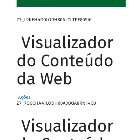
Z7_L9KEH4O0LORH80ALCLTPF80SI6
Visualizador
do Conteúdo
da Web
Ações
Z7_7QGCHA41LODH60A3OQA8RN14Q3
Visualizador