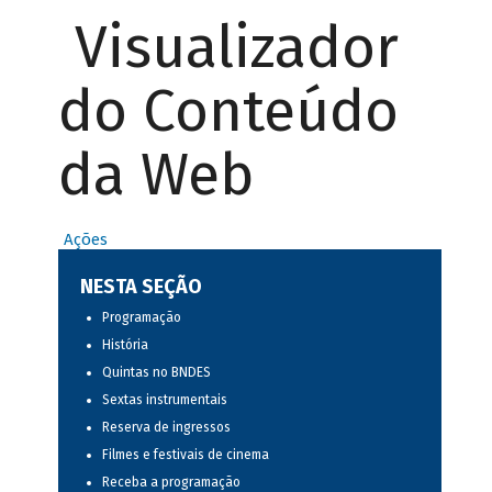
Visualizador
do Conteúdo
da Web
Ações
NESTA SEÇÃO
Programação
História
Quintas no BNDES
Sextas instrumentais
Reserva de ingressos
Filmes e festivais de cinema
Receba a programação