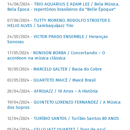
14/06/2024 -
TRIO AQUARIUS E ADAM LEE / Bela Música,
Bela Época - repertórios brasileiros da "Belle Époque"
07/06/2024 -
TUTTY MORENO, RODOLFO STROETER E
HELIO ALVES / Sambaquijazz Trio
24/05/2024 -
VICTOR PRADO ENSEMBLE / Heranças
Sonoras
17/05/2024 -
RONISON BORBA / Concertando – O
acordeon na música clássica
10/05/2024 -
MARCELO GALTER / Bacia do Cobre
03/05/2024 -
QUARTETO MAICÉ / Maicé Brasil
26/04/2024 -
AFROJAZZ / 10 Anos – A História
19/04/2024 -
QUINTETO LORENZO FERNANDEZ / A Música
dos Sopros
12/04/2024 -
TURÍBIO SANTOS / Turíbio Santos 80 ANOS
05/04/2024 -
CELLO JAZZ QUARTET / Tons de azul