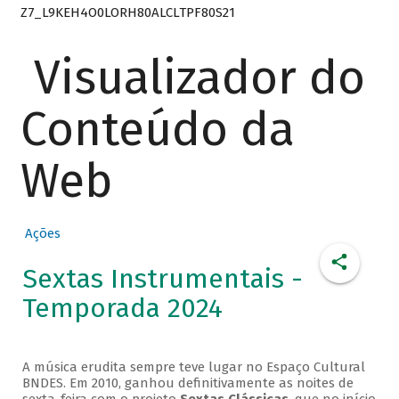
Z7_L9KEH4O0LORH80ALCLTPF80S21
Visualizador do
Conteúdo da
Web
Ações
Sextas Instrumentais -
Temporada 2024
A música erudita sempre teve lugar no Espaço Cultural
BNDES. Em 2010, ganhou definitivamente as noites de