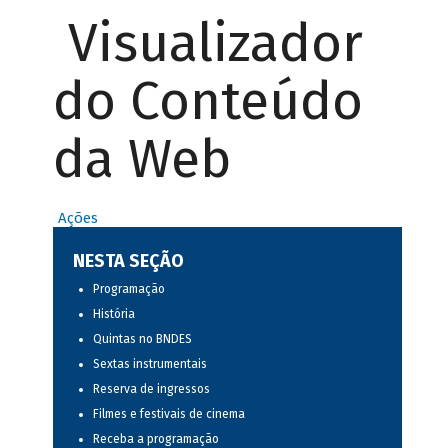
Visualizador
do Conteúdo
da Web
Ações
NESTA SEÇÃO
Programação
História
Quintas no BNDES
Sextas instrumentais
Reserva de ingressos
Filmes e festivais de cinema
Receba a programação