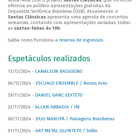
sexta-feira com o projeto
Sextas Clássicas
, que no início
oferecia ao público apresentações gratuitas da
Orquestra Sinfônica Brasileira (OSB). Atualmente, o
Sextas Clássicas
apresenta uma agenda de concertos
semanais, contando com apresentações variadas, todas
as
sextas-feiras às 19h
.
Saiba como funciona a
reserva de ingressos
.
Espetáculos realizados
13/12/2024 -
CAMALEON BASSOONS
06/12/2024 -
ESCUALO ENSEMBLE / Novos Ares
29/11/2024 -
DANIEL GANC SEXTETO
22/11/2024 -
ALLAN ABBADIA / Ifè
08/11/2024 -
DUO MARUPÁ / Paisagens Brasileiras
01/11/2024 -
ART METAL QUINTETO / 5xRio