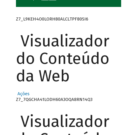
Z7_L9KEH4O0LORH80ALCLTPF80SI6
Visualizador
do Conteúdo
da Web
Ações
Z7_7QGCHA41LODH60A3OQA8RN14Q3
Visualizador