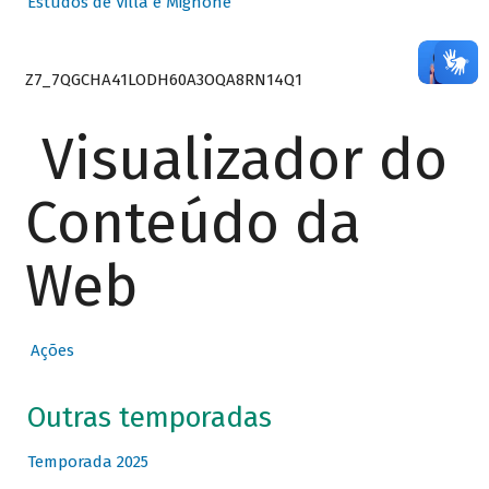
Estudos de Villa e Mignone
Z7_7QGCHA41LODH60A3OQA8RN14Q1
Visualizador do
Conteúdo da
Web
Ações
Outras temporadas
Temporada 2025