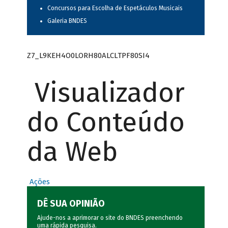
Concursos para Escolha de Espetáculos Musicais
Galeria BNDES
Z7_L9KEH4O0LORH80ALCLTPF80SI4
Visualizador
do Conteúdo
da Web
Ações
DÊ SUA OPINIÃO
Ajude-nos a aprimorar o site do BNDES preenchendo
uma rápida
pesquisa
.