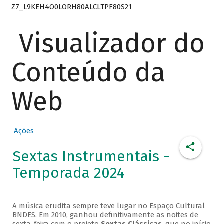
Z7_L9KEH4O0LORH80ALCLTPF80S21
Visualizador do
Conteúdo da
Web
Ações
Sextas Instrumentais -
Temporada 2024
A música erudita sempre teve lugar no Espaço Cultural
BNDES. Em 2010, ganhou definitivamente as noites de