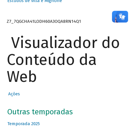
Estudos de Villa e Mignone
Z7_7QGCHA41LODH60A3OQA8RN14Q1
Visualizador do
Conteúdo da
Web
Ações
Outras temporadas
Temporada 2025