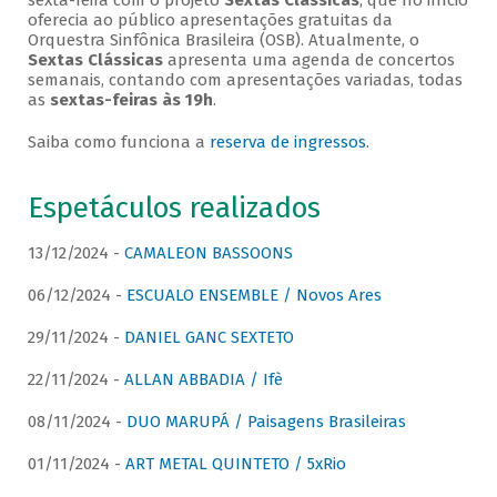
sexta-feira com o projeto
Sextas Clássicas
, que no início
oferecia ao público apresentações gratuitas da
Orquestra Sinfônica Brasileira (OSB). Atualmente, o
Sextas Clássicas
apresenta uma agenda de concertos
semanais, contando com apresentações variadas, todas
as
sextas-feiras às 19h
.
Saiba como funciona a
reserva de ingressos
.
Espetáculos realizados
13/12/2024 -
CAMALEON BASSOONS
06/12/2024 -
ESCUALO ENSEMBLE / Novos Ares
29/11/2024 -
DANIEL GANC SEXTETO
22/11/2024 -
ALLAN ABBADIA / Ifè
08/11/2024 -
DUO MARUPÁ / Paisagens Brasileiras
01/11/2024 -
ART METAL QUINTETO / 5xRio