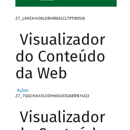
Z7_L9KEH4O0LORH80ALCLTPF80SI6
Visualizador
do Conteúdo
da Web
Ações
Z7_7QGCHA41LODH60A3OQA8RN14Q3
Visualizador