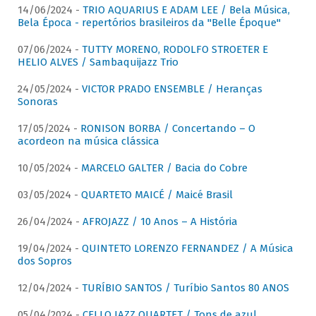
14/06/2024 -
TRIO AQUARIUS E ADAM LEE / Bela Música,
Bela Época - repertórios brasileiros da "Belle Époque"
07/06/2024 -
TUTTY MORENO, RODOLFO STROETER E
HELIO ALVES / Sambaquijazz Trio
24/05/2024 -
VICTOR PRADO ENSEMBLE / Heranças
Sonoras
17/05/2024 -
RONISON BORBA / Concertando – O
acordeon na música clássica
10/05/2024 -
MARCELO GALTER / Bacia do Cobre
03/05/2024 -
QUARTETO MAICÉ / Maicé Brasil
26/04/2024 -
AFROJAZZ / 10 Anos – A História
19/04/2024 -
QUINTETO LORENZO FERNANDEZ / A Música
dos Sopros
12/04/2024 -
TURÍBIO SANTOS / Turíbio Santos 80 ANOS
05/04/2024 -
CELLO JAZZ QUARTET / Tons de azul