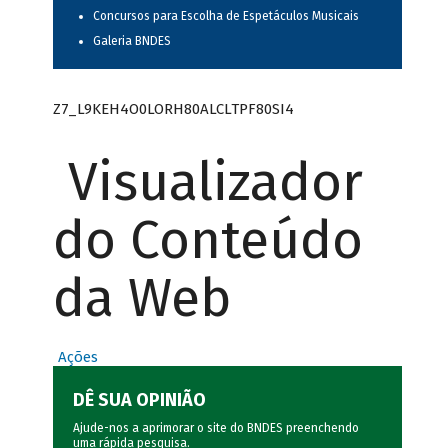
Concursos para Escolha de Espetáculos Musicais
Galeria BNDES
Z7_L9KEH4O0LORH80ALCLTPF80SI4
Visualizador
do Conteúdo
da Web
Ações
DÊ SUA OPINIÃO
Ajude-nos a aprimorar o site do BNDES preenchendo
uma rápida
pesquisa
.