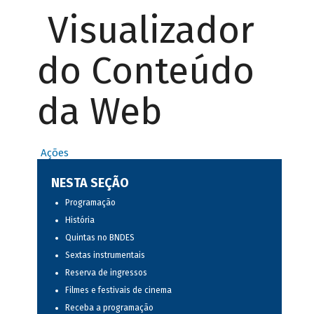
Visualizador
do Conteúdo
da Web
Ações
NESTA SEÇÃO
Programação
História
Quintas no BNDES
Sextas instrumentais
Reserva de ingressos
Filmes e festivais de cinema
Receba a programação