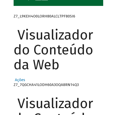
Z7_L9KEH4O0LORH80ALCLTPF80SI6
Visualizador
do Conteúdo
da Web
Ações
Z7_7QGCHA41LODH60A3OQA8RN14Q3
Visualizador