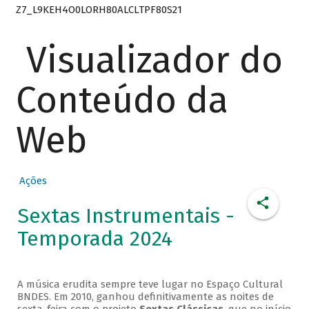
Z7_L9KEH4O0LORH80ALCLTPF80S21
Visualizador do
Conteúdo da
Web
Ações
Sextas Instrumentais -
Temporada 2024
A música erudita sempre teve lugar no Espaço Cultural
BNDES. Em 2010, ganhou definitivamente as noites de