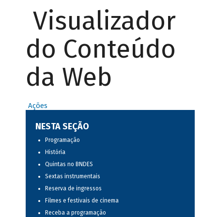
Visualizador
do Conteúdo
da Web
Ações
NESTA SEÇÃO
Programação
História
Quintas no BNDES
Sextas instrumentais
Reserva de ingressos
Filmes e festivais de cinema
Receba a programação