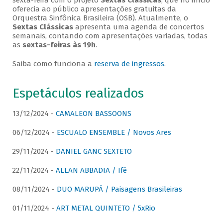
sexta-feira com o projeto
Sextas Clássicas
, que no início
oferecia ao público apresentações gratuitas da
Orquestra Sinfônica Brasileira (OSB). Atualmente, o
Sextas Clássicas
apresenta uma agenda de concertos
semanais, contando com apresentações variadas, todas
as
sextas-feiras às 19h
.
Saiba como funciona a
reserva de ingressos
.
Espetáculos realizados
13/12/2024 -
CAMALEON BASSOONS
06/12/2024 -
ESCUALO ENSEMBLE / Novos Ares
29/11/2024 -
DANIEL GANC SEXTETO
22/11/2024 -
ALLAN ABBADIA / Ifè
08/11/2024 -
DUO MARUPÁ / Paisagens Brasileiras
01/11/2024 -
ART METAL QUINTETO / 5xRio