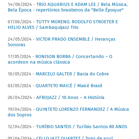
14/06/2024 -
TRIO AQUARIUS E ADAM LEE / Bela Música,
Bela Época - repertórios brasileiros da "Belle Époque"
07/06/2024 -
TUTTY MORENO, RODOLFO STROETER E
HELIO ALVES / Sambaquijazz Trio
24/05/2024 -
VICTOR PRADO ENSEMBLE / Heranças
Sonoras
17/05/2024 -
RONISON BORBA / Concertando – O
acordeon na música clássica
10/05/2024 -
MARCELO GALTER / Bacia do Cobre
03/05/2024 -
QUARTETO MAICÉ / Maicé Brasil
26/04/2024 -
AFROJAZZ / 10 Anos – A História
19/04/2024 -
QUINTETO LORENZO FERNANDEZ / A Música
dos Sopros
12/04/2024 -
TURÍBIO SANTOS / Turíbio Santos 80 ANOS
05/04/2024 -
CELLO JAZZ QUARTET / Tons de azul