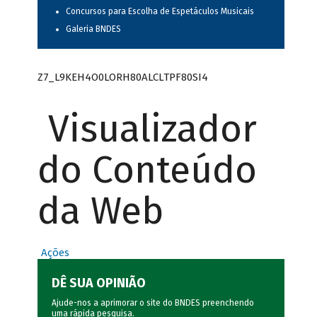
Concursos para Escolha de Espetáculos Musicais
Galeria BNDES
Z7_L9KEH4O0LORH80ALCLTPF80SI4
Visualizador
do Conteúdo
da Web
Ações
DÊ SUA OPINIÃO
Ajude-nos a aprimorar o site do BNDES preenchendo
uma rápida
pesquisa
.