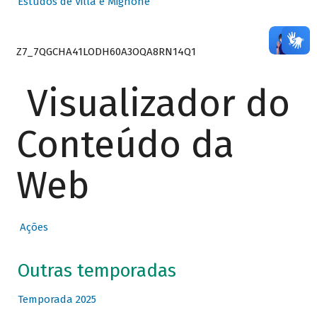
Estudos de Villa e Mignone
Z7_7QGCHA41LODH60A3OQA8RN14Q1
Visualizador do
Conteúdo da
Web
Ações
Outras temporadas
Temporada 2025