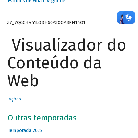
Estudos de Villa e Mignone
Z7_7QGCHA41LODH60A3OQA8RN14Q1
Visualizador do
Conteúdo da
Web
Ações
Outras temporadas
Temporada 2025