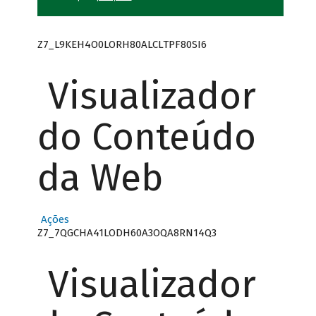
Z7_L9KEH4O0LORH80ALCLTPF80SI6
Visualizador
do Conteúdo
da Web
Ações
Z7_7QGCHA41LODH60A3OQA8RN14Q3
Visualizador