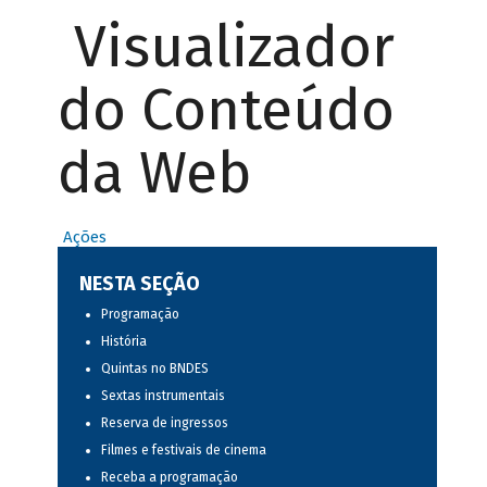
Visualizador
do Conteúdo
da Web
Ações
NESTA SEÇÃO
Programação
História
Quintas no BNDES
Sextas instrumentais
Reserva de ingressos
Filmes e festivais de cinema
Receba a programação