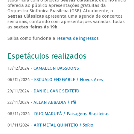
sexta-feira com o projeto
Sextas Clássicas
, que no início
oferecia ao público apresentações gratuitas da
Orquestra Sinfônica Brasileira (OSB). Atualmente, o
Sextas Clássicas
apresenta uma agenda de concertos
semanais, contando com apresentações variadas, todas
as
sextas-feiras às 19h
.
Saiba como funciona a
reserva de ingressos
.
Espetáculos realizados
13/12/2024 -
CAMALEON BASSOONS
06/12/2024 -
ESCUALO ENSEMBLE / Novos Ares
29/11/2024 -
DANIEL GANC SEXTETO
22/11/2024 -
ALLAN ABBADIA / Ifè
08/11/2024 -
DUO MARUPÁ / Paisagens Brasileiras
01/11/2024 -
ART METAL QUINTETO / 5xRio