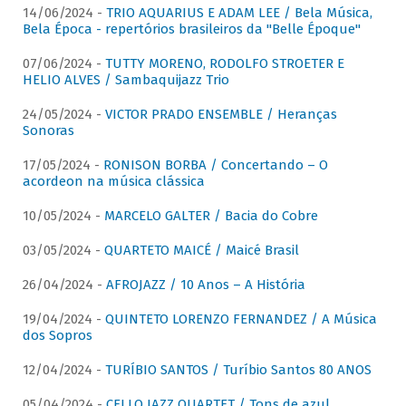
14/06/2024 -
TRIO AQUARIUS E ADAM LEE / Bela Música,
Bela Época - repertórios brasileiros da "Belle Époque"
07/06/2024 -
TUTTY MORENO, RODOLFO STROETER E
HELIO ALVES / Sambaquijazz Trio
24/05/2024 -
VICTOR PRADO ENSEMBLE / Heranças
Sonoras
17/05/2024 -
RONISON BORBA / Concertando – O
acordeon na música clássica
10/05/2024 -
MARCELO GALTER / Bacia do Cobre
03/05/2024 -
QUARTETO MAICÉ / Maicé Brasil
26/04/2024 -
AFROJAZZ / 10 Anos – A História
19/04/2024 -
QUINTETO LORENZO FERNANDEZ / A Música
dos Sopros
12/04/2024 -
TURÍBIO SANTOS / Turíbio Santos 80 ANOS
05/04/2024 -
CELLO JAZZ QUARTET / Tons de azul