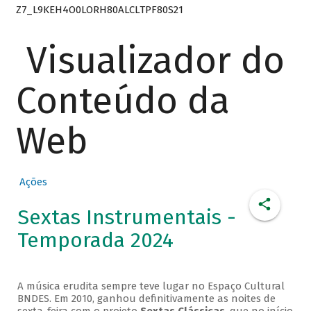
Z7_L9KEH4O0LORH80ALCLTPF80S21
Visualizador do
Conteúdo da
Web
Ações
Sextas Instrumentais -
Temporada 2024
A música erudita sempre teve lugar no Espaço Cultural
BNDES. Em 2010, ganhou definitivamente as noites de