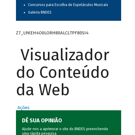
Concursos para Escolha de Espetáculos Musicais
Galeria BNDES
Z7_L9KEH4O0LORH80ALCLTPF80SI4
Visualizador
do Conteúdo
da Web
Ações
DÊ SUA OPINIÃO
Ajude-nos a aprimorar o site do BNDES preenchendo
uma rápida
pesquisa
.