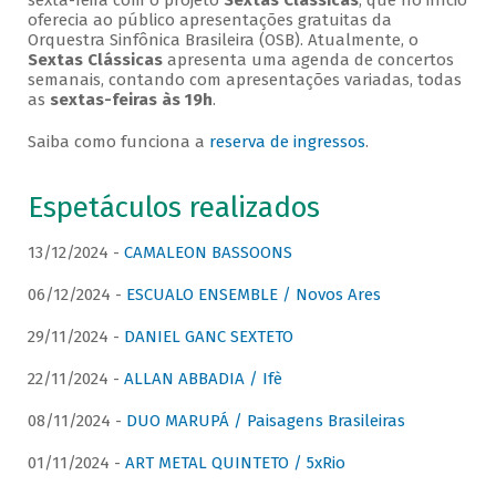
sexta-feira com o projeto
Sextas Clássicas
, que no início
oferecia ao público apresentações gratuitas da
Orquestra Sinfônica Brasileira (OSB). Atualmente, o
Sextas Clássicas
apresenta uma agenda de concertos
semanais, contando com apresentações variadas, todas
as
sextas-feiras às 19h
.
Saiba como funciona a
reserva de ingressos
.
Espetáculos realizados
13/12/2024 -
CAMALEON BASSOONS
06/12/2024 -
ESCUALO ENSEMBLE / Novos Ares
29/11/2024 -
DANIEL GANC SEXTETO
22/11/2024 -
ALLAN ABBADIA / Ifè
08/11/2024 -
DUO MARUPÁ / Paisagens Brasileiras
01/11/2024 -
ART METAL QUINTETO / 5xRio