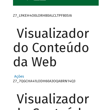
Z7_L9KEH4O0LORH80ALCLTPF80SI6
Visualizador
do Conteúdo
da Web
Ações
Z7_7QGCHA41LODH60A3OQA8RN14Q3
Visualizador