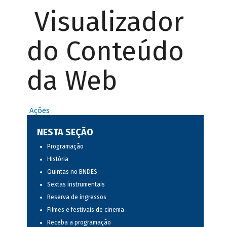
Visualizador
do Conteúdo
da Web
Ações
NESTA SEÇÃO
Programação
História
Quintas no BNDES
Sextas instrumentais
Reserva de ingressos
Filmes e festivais de cinema
Receba a programação