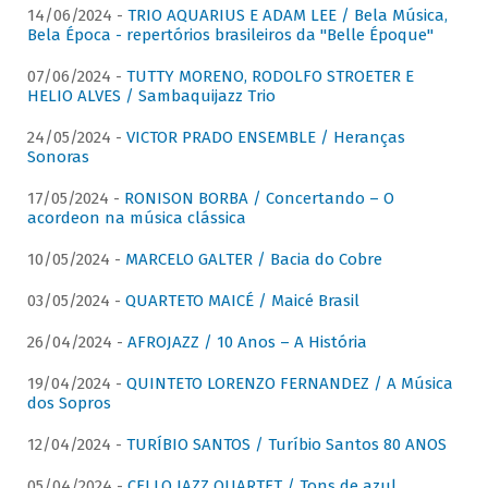
14/06/2024 -
TRIO AQUARIUS E ADAM LEE / Bela Música,
Bela Época - repertórios brasileiros da "Belle Époque"
07/06/2024 -
TUTTY MORENO, RODOLFO STROETER E
HELIO ALVES / Sambaquijazz Trio
24/05/2024 -
VICTOR PRADO ENSEMBLE / Heranças
Sonoras
17/05/2024 -
RONISON BORBA / Concertando – O
acordeon na música clássica
10/05/2024 -
MARCELO GALTER / Bacia do Cobre
03/05/2024 -
QUARTETO MAICÉ / Maicé Brasil
26/04/2024 -
AFROJAZZ / 10 Anos – A História
19/04/2024 -
QUINTETO LORENZO FERNANDEZ / A Música
dos Sopros
12/04/2024 -
TURÍBIO SANTOS / Turíbio Santos 80 ANOS
05/04/2024 -
CELLO JAZZ QUARTET / Tons de azul