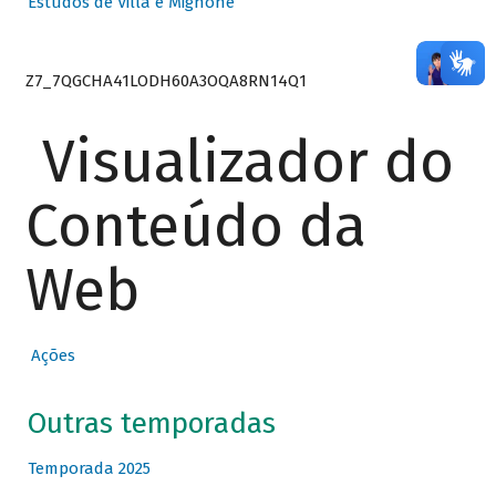
Estudos de Villa e Mignone
Z7_7QGCHA41LODH60A3OQA8RN14Q1
Visualizador do
Conteúdo da
Web
Ações
Outras temporadas
Temporada 2025