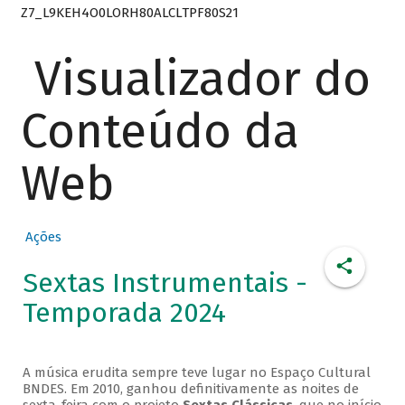
Z7_L9KEH4O0LORH80ALCLTPF80S21
Visualizador do
Conteúdo da
Web
Ações
Sextas Instrumentais -
Temporada 2024
A música erudita sempre teve lugar no Espaço Cultural
BNDES. Em 2010, ganhou definitivamente as noites de