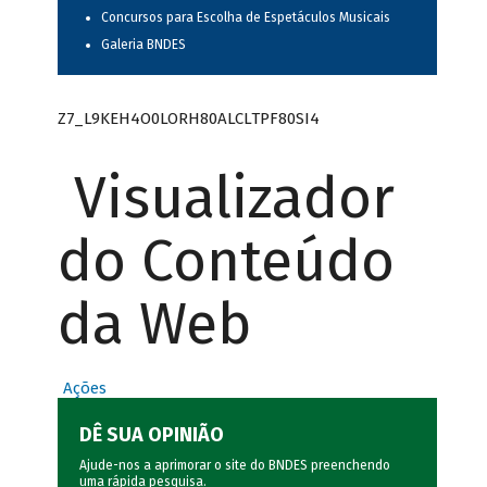
Concursos para Escolha de Espetáculos Musicais
Galeria BNDES
Z7_L9KEH4O0LORH80ALCLTPF80SI4
Visualizador
do Conteúdo
da Web
Ações
DÊ SUA OPINIÃO
Ajude-nos a aprimorar o site do BNDES preenchendo
uma rápida
pesquisa
.