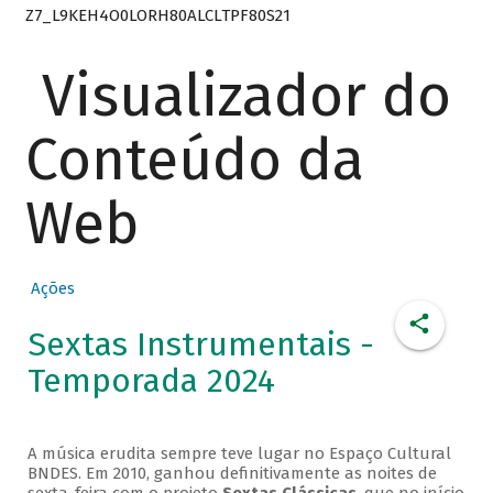
Z7_L9KEH4O0LORH80ALCLTPF80S21
Visualizador do
Conteúdo da
Web
Ações
Sextas Instrumentais -
Temporada 2024
A música erudita sempre teve lugar no Espaço Cultural
BNDES. Em 2010, ganhou definitivamente as noites de