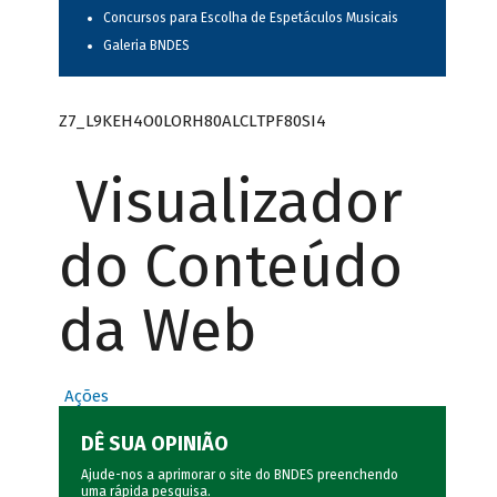
Concursos para Escolha de Espetáculos Musicais
Galeria BNDES
Z7_L9KEH4O0LORH80ALCLTPF80SI4
Visualizador
do Conteúdo
da Web
Ações
DÊ SUA OPINIÃO
Ajude-nos a aprimorar o site do BNDES preenchendo
uma rápida
pesquisa
.