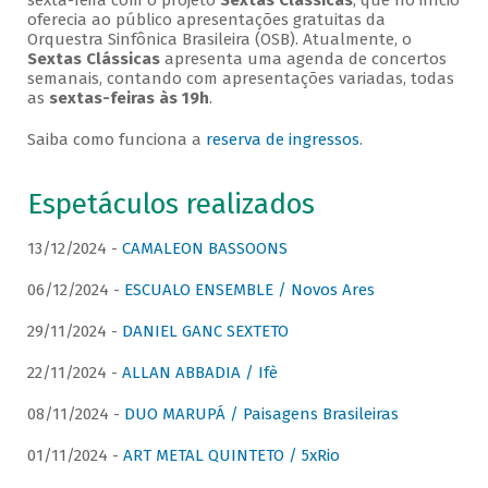
sexta-feira com o projeto
Sextas Clássicas
, que no início
oferecia ao público apresentações gratuitas da
Orquestra Sinfônica Brasileira (OSB). Atualmente, o
Sextas Clássicas
apresenta uma agenda de concertos
semanais, contando com apresentações variadas, todas
as
sextas-feiras às 19h
.
Saiba como funciona a
reserva de ingressos
.
Espetáculos realizados
13/12/2024 -
CAMALEON BASSOONS
06/12/2024 -
ESCUALO ENSEMBLE / Novos Ares
29/11/2024 -
DANIEL GANC SEXTETO
22/11/2024 -
ALLAN ABBADIA / Ifè
08/11/2024 -
DUO MARUPÁ / Paisagens Brasileiras
01/11/2024 -
ART METAL QUINTETO / 5xRio