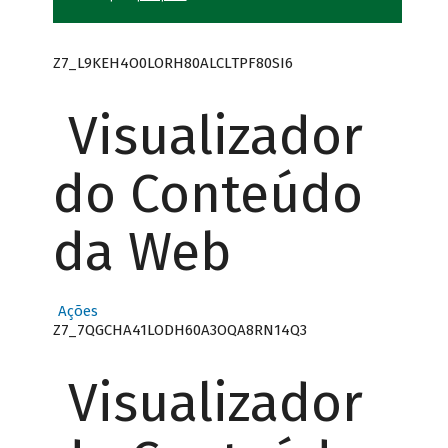
Z7_L9KEH4O0LORH80ALCLTPF80SI6
Visualizador
do Conteúdo
da Web
Ações
Z7_7QGCHA41LODH60A3OQA8RN14Q3
Visualizador