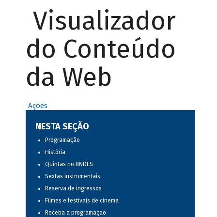
Visualizador
do Conteúdo
da Web
Ações
NESTA SEÇÃO
Programação
História
Quintas no BNDES
Sextas instrumentais
Reserva de ingressos
Filmes e festivais de cinema
Receba a programação