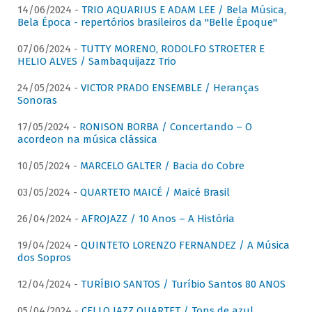
14/06/2024 -
TRIO AQUARIUS E ADAM LEE / Bela Música,
Bela Época - repertórios brasileiros da "Belle Époque"
07/06/2024 -
TUTTY MORENO, RODOLFO STROETER E
HELIO ALVES / Sambaquijazz Trio
24/05/2024 -
VICTOR PRADO ENSEMBLE / Heranças
Sonoras
17/05/2024 -
RONISON BORBA / Concertando – O
acordeon na música clássica
10/05/2024 -
MARCELO GALTER / Bacia do Cobre
03/05/2024 -
QUARTETO MAICÉ / Maicé Brasil
26/04/2024 -
AFROJAZZ / 10 Anos – A História
19/04/2024 -
QUINTETO LORENZO FERNANDEZ / A Música
dos Sopros
12/04/2024 -
TURÍBIO SANTOS / Turíbio Santos 80 ANOS
05/04/2024 -
CELLO JAZZ QUARTET / Tons de azul