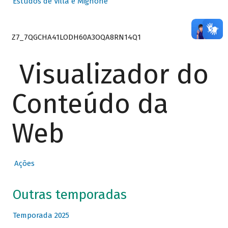
Estudos de Villa e Mignone
Z7_7QGCHA41LODH60A3OQA8RN14Q1
Visualizador do
Conteúdo da
Web
Ações
Outras temporadas
Temporada 2025