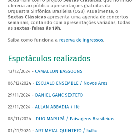
sexta-feira com o projeto
Sextas Clássicas
, que no início
oferecia ao público apresentações gratuitas da
Orquestra Sinfônica Brasileira (OSB). Atualmente, o
Sextas Clássicas
apresenta uma agenda de concertos
semanais, contando com apresentações variadas, todas
as
sextas-feiras às 19h
.
Saiba como funciona a
reserva de ingressos
.
Espetáculos realizados
13/12/2024 -
CAMALEON BASSOONS
06/12/2024 -
ESCUALO ENSEMBLE / Novos Ares
29/11/2024 -
DANIEL GANC SEXTETO
22/11/2024 -
ALLAN ABBADIA / Ifè
08/11/2024 -
DUO MARUPÁ / Paisagens Brasileiras
01/11/2024 -
ART METAL QUINTETO / 5xRio