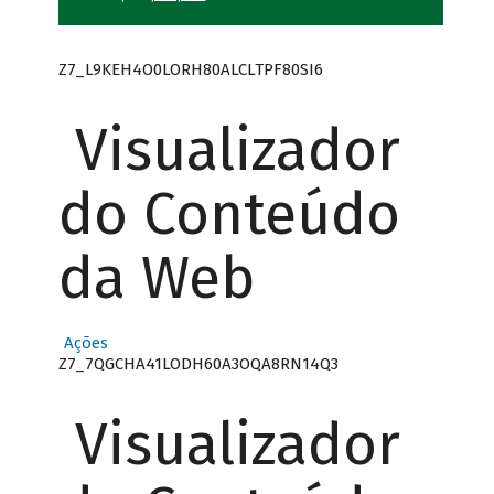
Z7_L9KEH4O0LORH80ALCLTPF80SI6
Visualizador
do Conteúdo
da Web
Ações
Z7_7QGCHA41LODH60A3OQA8RN14Q3
Visualizador