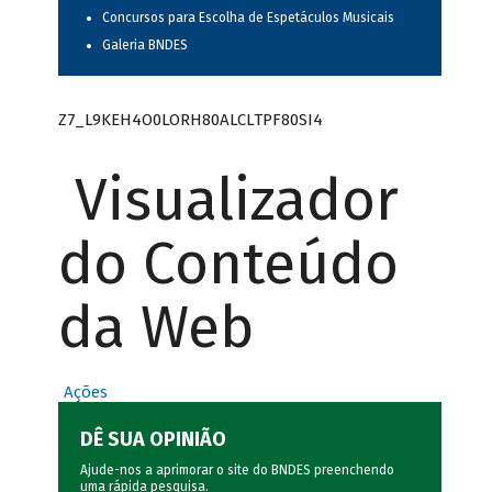
Concursos para Escolha de Espetáculos Musicais
Galeria BNDES
Z7_L9KEH4O0LORH80ALCLTPF80SI4
Visualizador
do Conteúdo
da Web
Ações
DÊ SUA OPINIÃO
Ajude-nos a aprimorar o site do BNDES preenchendo
uma rápida
pesquisa
.