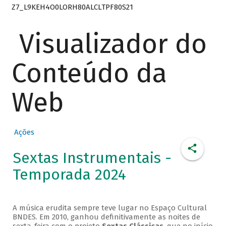
Z7_L9KEH4O0LORH80ALCLTPF80S21
Visualizador do
Conteúdo da
Web
Ações
Sextas Instrumentais -
Temporada 2024
A música erudita sempre teve lugar no Espaço Cultural
BNDES. Em 2010, ganhou definitivamente as noites de