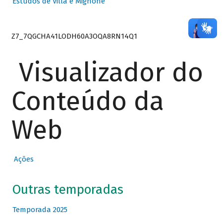
Estudos de Villa e Mignone
Z7_7QGCHA41LODH60A3OQA8RN14Q1
Visualizador do
Conteúdo da
Web
Ações
Outras temporadas
Temporada 2025