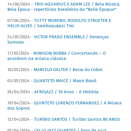
14/06/2024 -
TRIO AQUARIUS E ADAM LEE / Bela Música,
Bela Época - repertórios brasileiros da "Belle Époque"
07/06/2024 -
TUTTY MORENO, RODOLFO STROETER E
HELIO ALVES / Sambaquijazz Trio
24/05/2024 -
VICTOR PRADO ENSEMBLE / Heranças
Sonoras
17/05/2024 -
RONISON BORBA / Concertando – O
acordeon na música clássica
10/05/2024 -
MARCELO GALTER / Bacia do Cobre
03/05/2024 -
QUARTETO MAICÉ / Maicé Brasil
26/04/2024 -
AFROJAZZ / 10 Anos – A História
19/04/2024 -
QUINTETO LORENZO FERNANDEZ / A Música
dos Sopros
12/04/2024 -
TURÍBIO SANTOS / Turíbio Santos 80 ANOS
05/04/2024 -
CELLO JAZZ QUARTET / Tons de azul