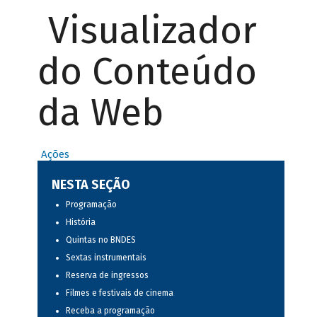
Visualizador
do Conteúdo
da Web
Ações
NESTA SEÇÃO
Programação
História
Quintas no BNDES
Sextas instrumentais
Reserva de ingressos
Filmes e festivais de cinema
Receba a programação