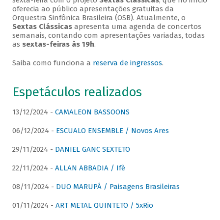
sexta-feira com o projeto
Sextas Clássicas
, que no início
oferecia ao público apresentações gratuitas da
Orquestra Sinfônica Brasileira (OSB). Atualmente, o
Sextas Clássicas
apresenta uma agenda de concertos
semanais, contando com apresentações variadas, todas
as
sextas-feiras às 19h
.
Saiba como funciona a
reserva de ingressos
.
Espetáculos realizados
13/12/2024 -
CAMALEON BASSOONS
06/12/2024 -
ESCUALO ENSEMBLE / Novos Ares
29/11/2024 -
DANIEL GANC SEXTETO
22/11/2024 -
ALLAN ABBADIA / Ifè
08/11/2024 -
DUO MARUPÁ / Paisagens Brasileiras
01/11/2024 -
ART METAL QUINTETO / 5xRio