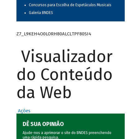
Concursos para Escolha de Espetáculos Musicais
Galeria BNDES
Z7_L9KEH4O0LORH80ALCLTPF80SI4
Visualizador
do Conteúdo
da Web
Ações
DÊ SUA OPINIÃO
Ajude-nos a aprimorar o site do BNDES preenchendo
uma rápida
pesquisa
.