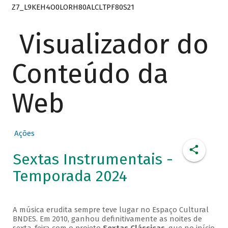
Z7_L9KEH4O0LORH80ALCLTPF80S21
Visualizador do
Conteúdo da
Web
Ações
Sextas Instrumentais -
Temporada 2024
A música erudita sempre teve lugar no Espaço Cultural
BNDES. Em 2010, ganhou definitivamente as noites de