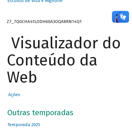
Estudos de Villa e Mignone
Z7_7QGCHA41LODH60A3OQA8RN14Q1
Visualizador do
Conteúdo da
Web
Ações
Outras temporadas
Temporada 2025