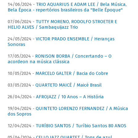
14/06/2024 -
TRIO AQUARIUS E ADAM LEE / Bela Música,
Bela Época - repertórios brasileiros da "Belle Époque"
07/06/2024 -
TUTTY MORENO, RODOLFO STROETER E
HELIO ALVES / Sambaquijazz Trio
24/05/2024 -
VICTOR PRADO ENSEMBLE / Heranças
Sonoras
17/05/2024 -
RONISON BORBA / Concertando – O
acordeon na música clássica
10/05/2024 -
MARCELO GALTER / Bacia do Cobre
03/05/2024 -
QUARTETO MAICÉ / Maicé Brasil
26/04/2024 -
AFROJAZZ / 10 Anos – A História
19/04/2024 -
QUINTETO LORENZO FERNANDEZ / A Música
dos Sopros
12/04/2024 -
TURÍBIO SANTOS / Turíbio Santos 80 ANOS
05/04/2024 -
CELLO JAZZ QUARTET / Tons de azul