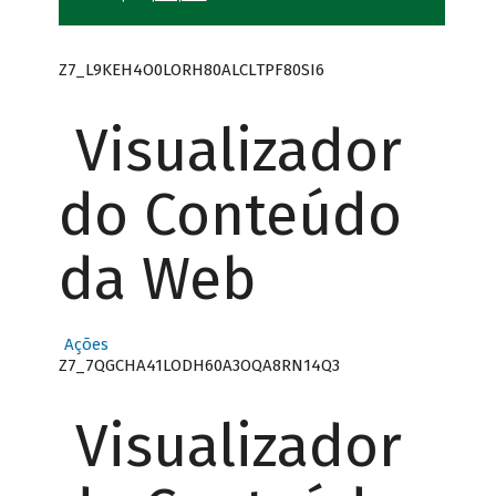
Z7_L9KEH4O0LORH80ALCLTPF80SI6
Visualizador
do Conteúdo
da Web
Ações
Z7_7QGCHA41LODH60A3OQA8RN14Q3
Visualizador