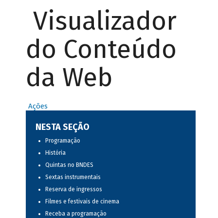
Visualizador
do Conteúdo
da Web
Ações
NESTA SEÇÃO
Programação
História
Quintas no BNDES
Sextas instrumentais
Reserva de ingressos
Filmes e festivais de cinema
Receba a programação