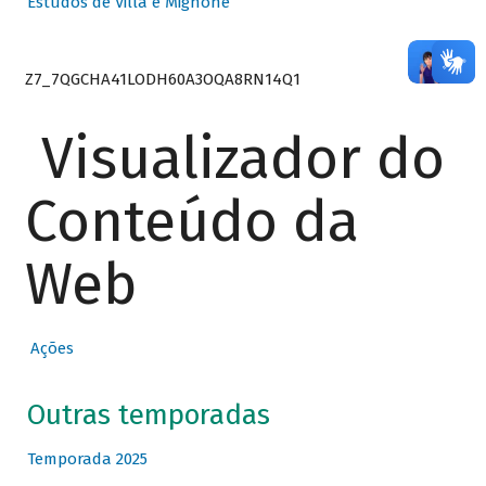
Estudos de Villa e Mignone
Z7_7QGCHA41LODH60A3OQA8RN14Q1
Visualizador do
Conteúdo da
Web
Ações
Outras temporadas
Temporada 2025