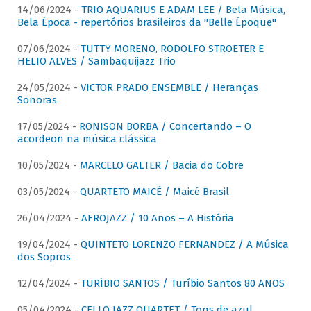
14/06/2024 -
TRIO AQUARIUS E ADAM LEE / Bela Música,
Bela Época - repertórios brasileiros da "Belle Époque"
07/06/2024 -
TUTTY MORENO, RODOLFO STROETER E
HELIO ALVES / Sambaquijazz Trio
24/05/2024 -
VICTOR PRADO ENSEMBLE / Heranças
Sonoras
17/05/2024 -
RONISON BORBA / Concertando – O
acordeon na música clássica
10/05/2024 -
MARCELO GALTER / Bacia do Cobre
03/05/2024 -
QUARTETO MAICÉ / Maicé Brasil
26/04/2024 -
AFROJAZZ / 10 Anos – A História
19/04/2024 -
QUINTETO LORENZO FERNANDEZ / A Música
dos Sopros
12/04/2024 -
TURÍBIO SANTOS / Turíbio Santos 80 ANOS
05/04/2024 -
CELLO JAZZ QUARTET / Tons de azul