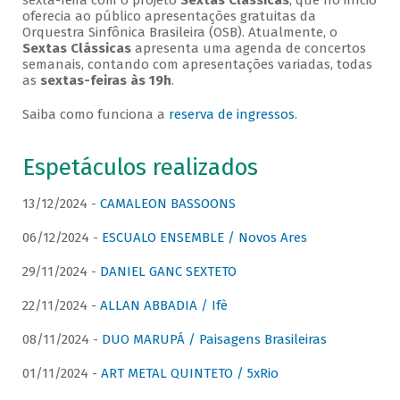
sexta-feira com o projeto
Sextas Clássicas
, que no início
oferecia ao público apresentações gratuitas da
Orquestra Sinfônica Brasileira (OSB). Atualmente, o
Sextas Clássicas
apresenta uma agenda de concertos
semanais, contando com apresentações variadas, todas
as
sextas-feiras às 19h
.
Saiba como funciona a
reserva de ingressos
.
Espetáculos realizados
13/12/2024 -
CAMALEON BASSOONS
06/12/2024 -
ESCUALO ENSEMBLE / Novos Ares
29/11/2024 -
DANIEL GANC SEXTETO
22/11/2024 -
ALLAN ABBADIA / Ifè
08/11/2024 -
DUO MARUPÁ / Paisagens Brasileiras
01/11/2024 -
ART METAL QUINTETO / 5xRio