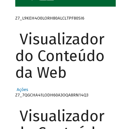
Z7_L9KEH4O0LORH80ALCLTPF80SI6
Visualizador
do Conteúdo
da Web
Ações
Z7_7QGCHA41LODH60A3OQA8RN14Q3
Visualizador