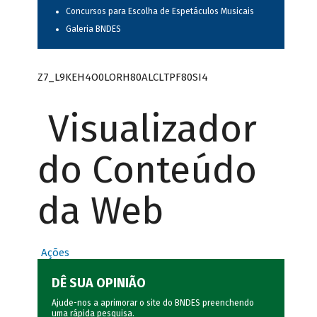
Concursos para Escolha de Espetáculos Musicais
Galeria BNDES
Z7_L9KEH4O0LORH80ALCLTPF80SI4
Visualizador
do Conteúdo
da Web
Ações
DÊ SUA OPINIÃO
Ajude-nos a aprimorar o site do BNDES preenchendo
uma rápida
pesquisa
.