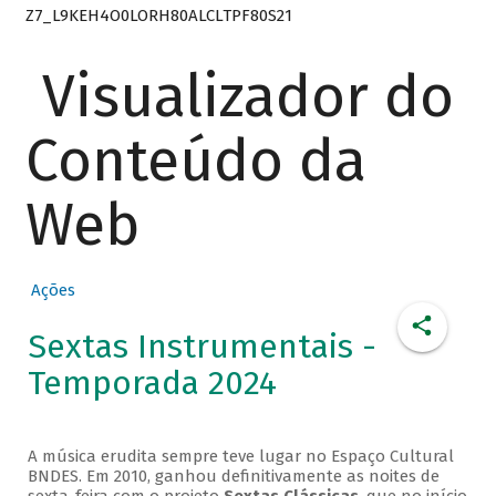
Z7_L9KEH4O0LORH80ALCLTPF80S21
Visualizador do
Conteúdo da
Web
Ações
Sextas Instrumentais -
Temporada 2024
A música erudita sempre teve lugar no Espaço Cultural
BNDES. Em 2010, ganhou definitivamente as noites de