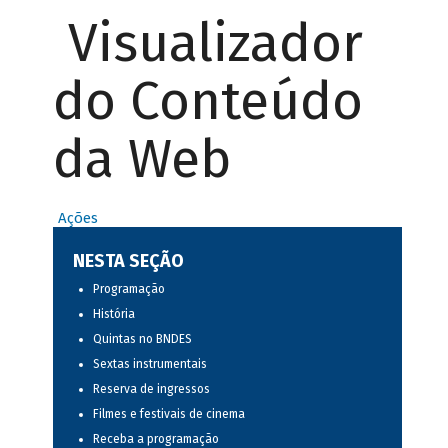
Visualizador
do Conteúdo
da Web
Ações
NESTA SEÇÃO
Programação
História
Quintas no BNDES
Sextas instrumentais
Reserva de ingressos
Filmes e festivais de cinema
Receba a programação