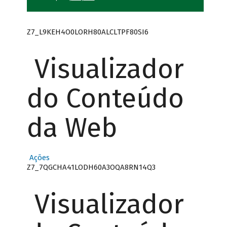
Z7_L9KEH4O0LORH80ALCLTPF80SI6
Visualizador
do Conteúdo
da Web
Ações
Z7_7QGCHA41LODH60A3OQA8RN14Q3
Visualizador