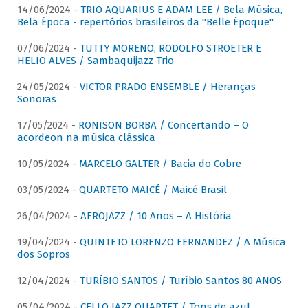
14/06/2024 -
TRIO AQUARIUS E ADAM LEE / Bela Música,
Bela Época - repertórios brasileiros da "Belle Époque"
07/06/2024 -
TUTTY MORENO, RODOLFO STROETER E
HELIO ALVES / Sambaquijazz Trio
24/05/2024 -
VICTOR PRADO ENSEMBLE / Heranças
Sonoras
17/05/2024 -
RONISON BORBA / Concertando – O
acordeon na música clássica
10/05/2024 -
MARCELO GALTER / Bacia do Cobre
03/05/2024 -
QUARTETO MAICÉ / Maicé Brasil
26/04/2024 -
AFROJAZZ / 10 Anos – A História
19/04/2024 -
QUINTETO LORENZO FERNANDEZ / A Música
dos Sopros
12/04/2024 -
TURÍBIO SANTOS / Turíbio Santos 80 ANOS
05/04/2024 -
CELLO JAZZ QUARTET / Tons de azul