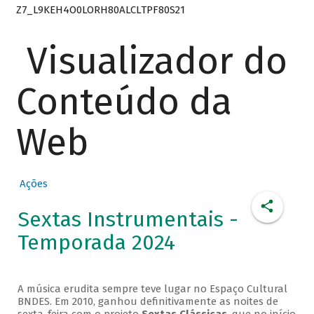
Z7_L9KEH4O0LORH80ALCLTPF80S21
Visualizador do
Conteúdo da
Web
Ações
Sextas Instrumentais -
Temporada 2024
A música erudita sempre teve lugar no Espaço Cultural
BNDES. Em 2010, ganhou definitivamente as noites de