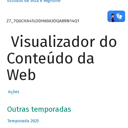
Estudos de Villa e Mignone
Z7_7QGCHA41LODH60A3OQA8RN14Q1
Visualizador do
Conteúdo da
Web
Ações
Outras temporadas
Temporada 2025