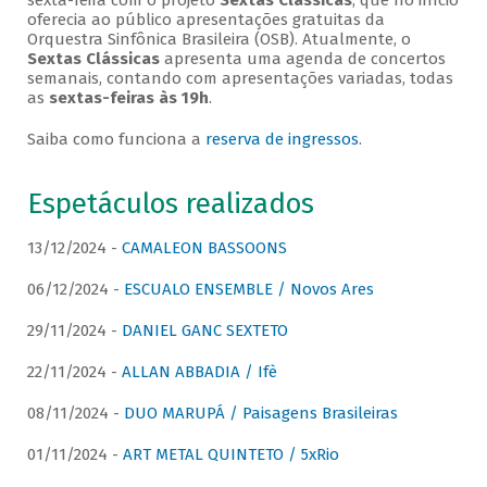
sexta-feira com o projeto
Sextas Clássicas
, que no início
oferecia ao público apresentações gratuitas da
Orquestra Sinfônica Brasileira (OSB). Atualmente, o
Sextas Clássicas
apresenta uma agenda de concertos
semanais, contando com apresentações variadas, todas
as
sextas-feiras às 19h
.
Saiba como funciona a
reserva de ingressos
.
Espetáculos realizados
13/12/2024 -
CAMALEON BASSOONS
06/12/2024 -
ESCUALO ENSEMBLE / Novos Ares
29/11/2024 -
DANIEL GANC SEXTETO
22/11/2024 -
ALLAN ABBADIA / Ifè
08/11/2024 -
DUO MARUPÁ / Paisagens Brasileiras
01/11/2024 -
ART METAL QUINTETO / 5xRio