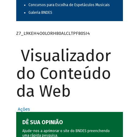
Concursos para Escolha de Espetáculos Musicais
Galeria BNDES
Z7_L9KEH4O0LORH80ALCLTPF80SI4
Visualizador
do Conteúdo
da Web
Ações
DÊ SUA OPINIÃO
Ajude-nos a aprimorar o site do BNDES preenchendo
uma rápida
pesquisa
.