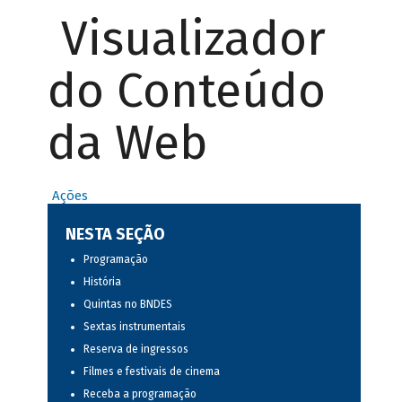
Visualizador
do Conteúdo
da Web
Ações
NESTA SEÇÃO
Programação
História
Quintas no BNDES
Sextas instrumentais
Reserva de ingressos
Filmes e festivais de cinema
Receba a programação