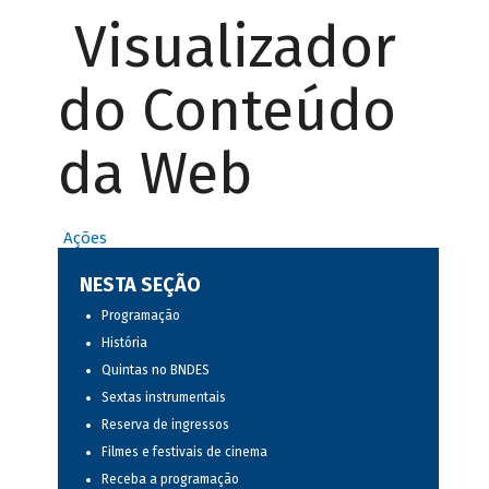
Visualizador
do Conteúdo
da Web
Ações
NESTA SEÇÃO
Programação
História
Quintas no BNDES
Sextas instrumentais
Reserva de ingressos
Filmes e festivais de cinema
Receba a programação