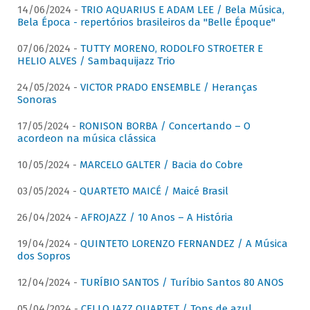
14/06/2024 -
TRIO AQUARIUS E ADAM LEE / Bela Música,
Bela Época - repertórios brasileiros da "Belle Époque"
07/06/2024 -
TUTTY MORENO, RODOLFO STROETER E
HELIO ALVES / Sambaquijazz Trio
24/05/2024 -
VICTOR PRADO ENSEMBLE / Heranças
Sonoras
17/05/2024 -
RONISON BORBA / Concertando – O
acordeon na música clássica
10/05/2024 -
MARCELO GALTER / Bacia do Cobre
03/05/2024 -
QUARTETO MAICÉ / Maicé Brasil
26/04/2024 -
AFROJAZZ / 10 Anos – A História
19/04/2024 -
QUINTETO LORENZO FERNANDEZ / A Música
dos Sopros
12/04/2024 -
TURÍBIO SANTOS / Turíbio Santos 80 ANOS
05/04/2024 -
CELLO JAZZ QUARTET / Tons de azul