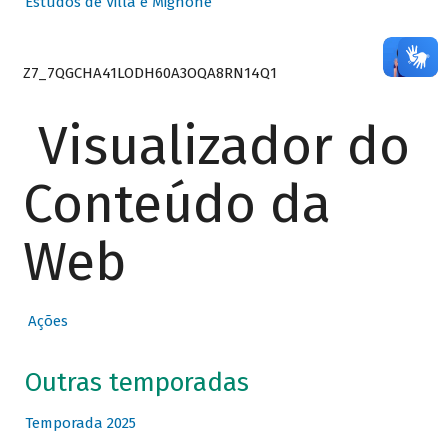
Estudos de Villa e Mignone
Z7_7QGCHA41LODH60A3OQA8RN14Q1
Visualizador do
Conteúdo da
Web
Ações
Outras temporadas
Temporada 2025