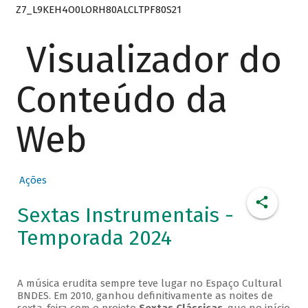
Z7_L9KEH4O0LORH80ALCLTPF80S21
Visualizador do
Conteúdo da
Web
Ações
Sextas Instrumentais -
Temporada 2024
A música erudita sempre teve lugar no Espaço Cultural
BNDES. Em 2010, ganhou definitivamente as noites de