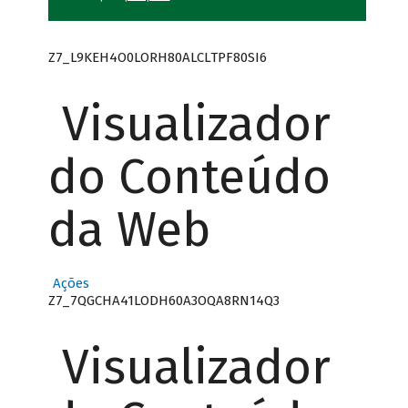
Z7_L9KEH4O0LORH80ALCLTPF80SI6
Visualizador
do Conteúdo
da Web
Ações
Z7_7QGCHA41LODH60A3OQA8RN14Q3
Visualizador