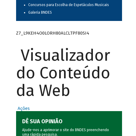
Concursos para Escolha de Espetáculos Musicais
Galeria BNDES
Z7_L9KEH4O0LORH80ALCLTPF80SI4
Visualizador
do Conteúdo
da Web
Ações
DÊ SUA OPINIÃO
Ajude-nos a aprimorar o site do BNDES preenchendo
uma rápida
pesquisa
.