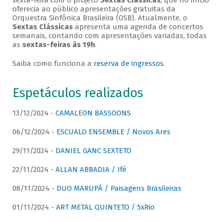
sexta-feira com o projeto
Sextas Clássicas
, que no início
oferecia ao público apresentações gratuitas da
Orquestra Sinfônica Brasileira (OSB). Atualmente, o
Sextas Clássicas
apresenta uma agenda de concertos
semanais, contando com apresentações variadas, todas
as
sextas-feiras às 19h
.
Saiba como funciona a
reserva de ingressos
.
Espetáculos realizados
13/12/2024 -
CAMALEON BASSOONS
06/12/2024 -
ESCUALO ENSEMBLE / Novos Ares
29/11/2024 -
DANIEL GANC SEXTETO
22/11/2024 -
ALLAN ABBADIA / Ifè
08/11/2024 -
DUO MARUPÁ / Paisagens Brasileiras
01/11/2024 -
ART METAL QUINTETO / 5xRio