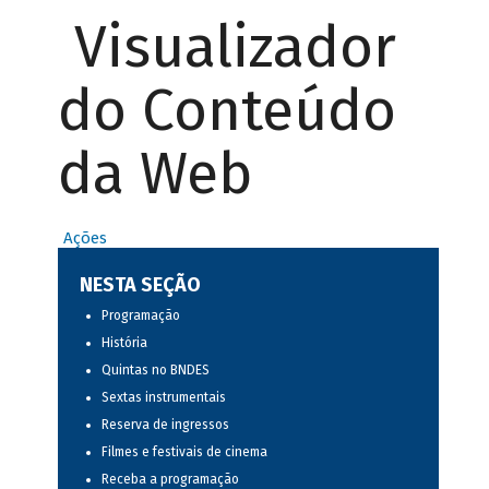
Visualizador
do Conteúdo
da Web
Ações
NESTA SEÇÃO
Programação
História
Quintas no BNDES
Sextas instrumentais
Reserva de ingressos
Filmes e festivais de cinema
Receba a programação