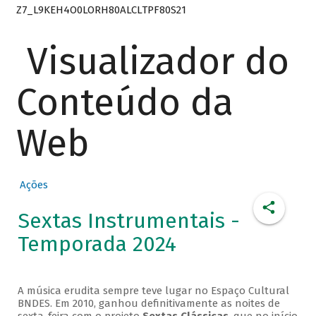
Z7_L9KEH4O0LORH80ALCLTPF80S21
Visualizador do
Conteúdo da
Web
Ações
Sextas Instrumentais -
Temporada 2024
A música erudita sempre teve lugar no Espaço Cultural
BNDES. Em 2010, ganhou definitivamente as noites de