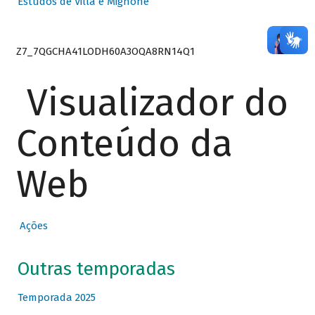
Estudos de Villa e Mignone
Z7_7QGCHA41LODH60A3OQA8RN14Q1
Visualizador do
Conteúdo da
Web
Ações
Outras temporadas
Temporada 2025