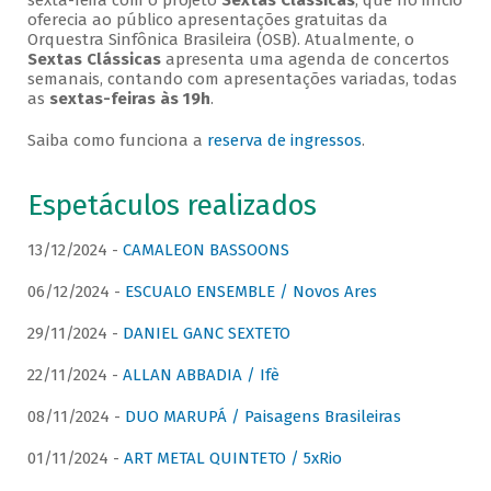
sexta-feira com o projeto
Sextas Clássicas
, que no início
oferecia ao público apresentações gratuitas da
Orquestra Sinfônica Brasileira (OSB). Atualmente, o
Sextas Clássicas
apresenta uma agenda de concertos
semanais, contando com apresentações variadas, todas
as
sextas-feiras às 19h
.
Saiba como funciona a
reserva de ingressos
.
Espetáculos realizados
13/12/2024 -
CAMALEON BASSOONS
06/12/2024 -
ESCUALO ENSEMBLE / Novos Ares
29/11/2024 -
DANIEL GANC SEXTETO
22/11/2024 -
ALLAN ABBADIA / Ifè
08/11/2024 -
DUO MARUPÁ / Paisagens Brasileiras
01/11/2024 -
ART METAL QUINTETO / 5xRio