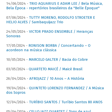
14/06/2024 -
TRIO AQUARIUS E ADAM LEE / Bela Música,
Bela Época - repertórios brasileiros da "Belle Époque"
07/06/2024 -
TUTTY MORENO, RODOLFO STROETER E
HELIO ALVES / Sambaquijazz Trio
24/05/2024 -
VICTOR PRADO ENSEMBLE / Heranças
Sonoras
17/05/2024 -
RONISON BORBA / Concertando – O
acordeon na música clássica
10/05/2024 -
MARCELO GALTER / Bacia do Cobre
03/05/2024 -
QUARTETO MAICÉ / Maicé Brasil
26/04/2024 -
AFROJAZZ / 10 Anos – A História
19/04/2024 -
QUINTETO LORENZO FERNANDEZ / A Música
dos Sopros
12/04/2024 -
TURÍBIO SANTOS / Turíbio Santos 80 ANOS
05/04/2024 -
CELLO JAZZ QUARTET / Tons de azul