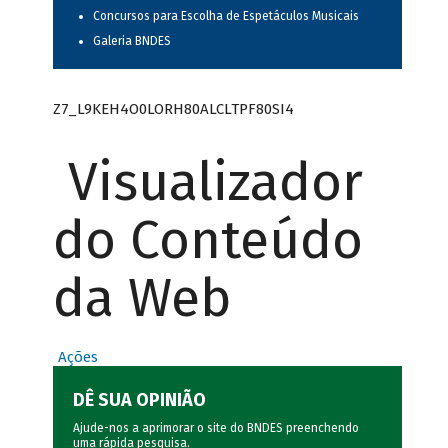
Concursos para Escolha de Espetáculos Musicais
Galeria BNDES
Z7_L9KEH4O0LORH80ALCLTPF80SI4
Visualizador
do Conteúdo
da Web
Ações
DÊ SUA OPINIÃO
Ajude-nos a aprimorar o site do BNDES preenchendo
uma rápida
pesquisa
.