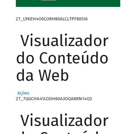
Z7_L9KEH4O0LORH80ALCLTPF80SI6
Visualizador
do Conteúdo
da Web
Ações
Z7_7QGCHA41LODH60A3OQA8RN14Q3
Visualizador