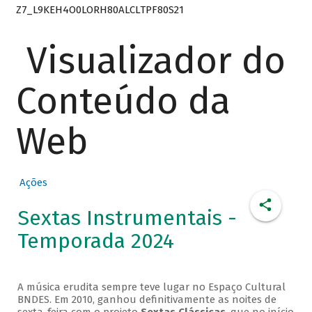
Z7_L9KEH4O0LORH80ALCLTPF80S21
Visualizador do
Conteúdo da
Web
Ações
Sextas Instrumentais -
Temporada 2024
A música erudita sempre teve lugar no Espaço Cultural
BNDES. Em 2010, ganhou definitivamente as noites de