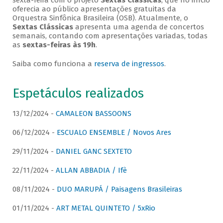
sexta-feira com o projeto
Sextas Clássicas
, que no início
oferecia ao público apresentações gratuitas da
Orquestra Sinfônica Brasileira (OSB). Atualmente, o
Sextas Clássicas
apresenta uma agenda de concertos
semanais, contando com apresentações variadas, todas
as
sextas-feiras às 19h
.
Saiba como funciona a
reserva de ingressos
.
Espetáculos realizados
13/12/2024 -
CAMALEON BASSOONS
06/12/2024 -
ESCUALO ENSEMBLE / Novos Ares
29/11/2024 -
DANIEL GANC SEXTETO
22/11/2024 -
ALLAN ABBADIA / Ifè
08/11/2024 -
DUO MARUPÁ / Paisagens Brasileiras
01/11/2024 -
ART METAL QUINTETO / 5xRio