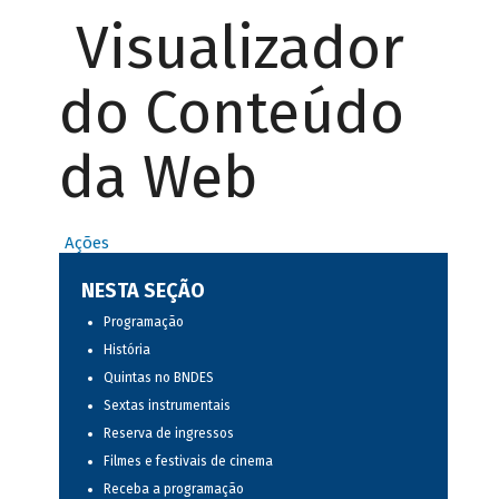
Visualizador
do Conteúdo
da Web
Ações
NESTA SEÇÃO
Programação
História
Quintas no BNDES
Sextas instrumentais
Reserva de ingressos
Filmes e festivais de cinema
Receba a programação