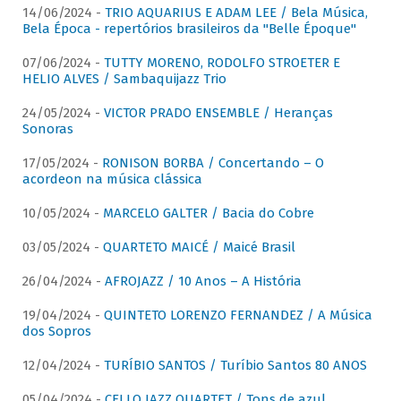
14/06/2024 -
TRIO AQUARIUS E ADAM LEE / Bela Música,
Bela Época - repertórios brasileiros da "Belle Époque"
07/06/2024 -
TUTTY MORENO, RODOLFO STROETER E
HELIO ALVES / Sambaquijazz Trio
24/05/2024 -
VICTOR PRADO ENSEMBLE / Heranças
Sonoras
17/05/2024 -
RONISON BORBA / Concertando – O
acordeon na música clássica
10/05/2024 -
MARCELO GALTER / Bacia do Cobre
03/05/2024 -
QUARTETO MAICÉ / Maicé Brasil
26/04/2024 -
AFROJAZZ / 10 Anos – A História
19/04/2024 -
QUINTETO LORENZO FERNANDEZ / A Música
dos Sopros
12/04/2024 -
TURÍBIO SANTOS / Turíbio Santos 80 ANOS
05/04/2024 -
CELLO JAZZ QUARTET / Tons de azul