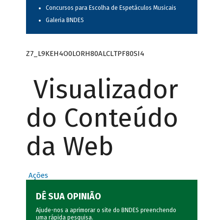
Concursos para Escolha de Espetáculos Musicais
Galeria BNDES
Z7_L9KEH4O0LORH80ALCLTPF80SI4
Visualizador
do Conteúdo
da Web
Ações
DÊ SUA OPINIÃO
Ajude-nos a aprimorar o site do BNDES preenchendo
uma rápida
pesquisa
.