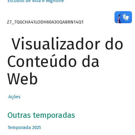
Estudos de Villa e Mignone
Z7_7QGCHA41LODH60A3OQA8RN14Q1
Visualizador do
Conteúdo da
Web
Ações
Outras temporadas
Temporada 2025