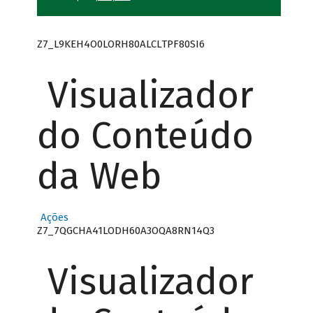
Z7_L9KEH4O0LORH80ALCLTPF80SI6
Visualizador
do Conteúdo
da Web
Ações
Z7_7QGCHA41LODH60A3OQA8RN14Q3
Visualizador