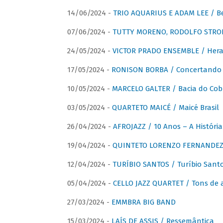
14/06/2024 -
TRIO AQUARIUS E ADAM LEE / Bela
07/06/2024 -
TUTTY MORENO, RODOLFO STROET
24/05/2024 -
VICTOR PRADO ENSEMBLE / Hera
17/05/2024 -
RONISON BORBA / Concertando –
10/05/2024 -
MARCELO GALTER / Bacia do Cob
03/05/2024 -
QUARTETO MAICÉ / Maicé Brasil
26/04/2024 -
AFROJAZZ / 10 Anos – A História
19/04/2024 -
QUINTETO LORENZO FERNANDEZ /
12/04/2024 -
TURÍBIO SANTOS / Turíbio Sant
05/04/2024 -
CELLO JAZZ QUARTET / Tons de 
27/03/2024 -
EMMBRA BIG BAND
15/03/2024 -
LAÍS DE ASSIS / Ressemântica