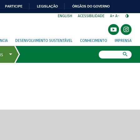
PARTICIPE
LEGISLAÇÃO
ÓRGÃOS DO GOVERNO
⁣
ENGLISH
ACESSIBILIDADE
A+
A-
NCIA
DESENVOLVIMENTO SUSTENTÁVEL
CONHECIMENTO
IMPRENSA
Busca
gem de tela