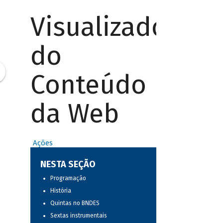
Visualizador
do
Conteúdo
da Web
Ações
NESTA SEÇÃO
Programação
História
Quintas no BNDES
Sextas instrumentais