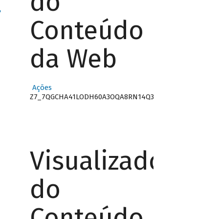
do
"
Conteúdo
da Web
Ações
Z7_7QGCHA41LODH60A3OQA8RN14Q3
Visualizador
do
Conteúdo