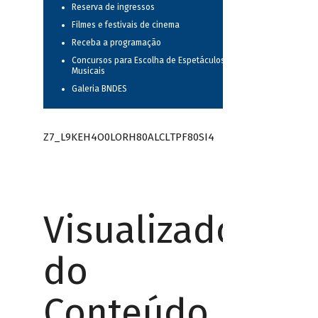
Reserva de ingressos
Filmes e festivais de cinema
Receba a programação
Concursos para Escolha de Espetáculos
Musicais
Galeria BNDES
Z7_L9KEH4O0LORH80ALCLTPF80SI4
Visualizador
do
Conteúdo