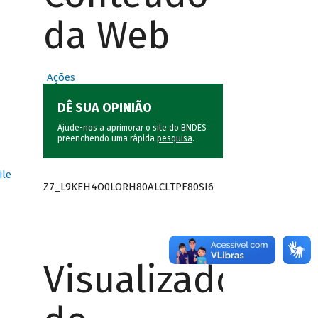
da Web
Ações
DÊ SUA OPINIÃO
Ajude-nos a aprimorar o site do BNDES
preenchendo uma rápida
pesquisa
.
ile
Z7_L9KEH4O0LORH80ALCLTPF80SI6
Visualizador