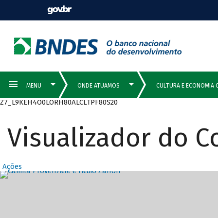
Z7_L9KEH4O0LORH80ALCLTPF80S20
Visualizador do 
Ações
Destaques Prin