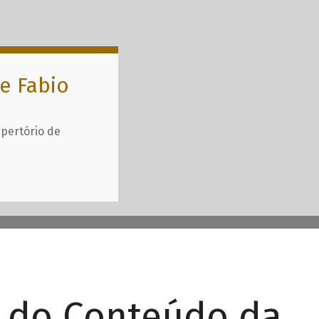
e Fabio
epertório de
r do Conteúdo da