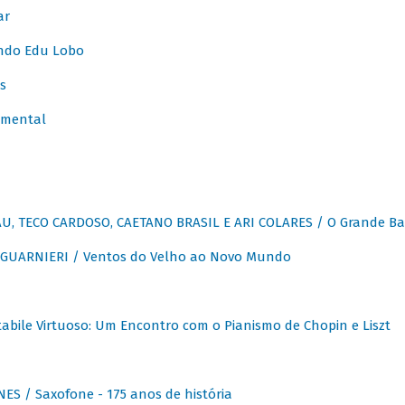
ar
ndo Edu Lobo
s
umental
, TECO CARDOSO, CAETANO BRASIL E ARI COLARES / O Grande Ba
GUARNIERI / Ventos do Velho ao Novo Mundo
abile Virtuoso: Um Encontro com o Pianismo de Chopin e Liszt
ES / Saxofone - 175 anos de história