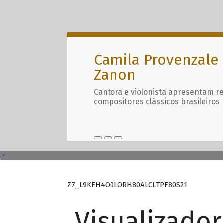
Camila Provenzale 
Zanon
Cantora e violonista apresentam r
compositores clássicos brasileiros
Z7_L9KEH4O0LORH80ALCLTPF80S21
Visualizado