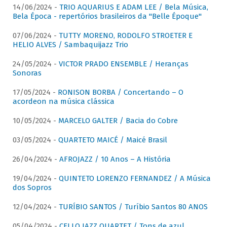
14/06/2024 -
TRIO AQUARIUS E ADAM LEE / Bela Música,
Bela Época - repertórios brasileiros da "Belle Époque"
07/06/2024 -
TUTTY MORENO, RODOLFO STROETER E
HELIO ALVES / Sambaquijazz Trio
24/05/2024 -
VICTOR PRADO ENSEMBLE / Heranças
Sonoras
17/05/2024 -
RONISON BORBA / Concertando – O
acordeon na música clássica
10/05/2024 -
MARCELO GALTER / Bacia do Cobre
03/05/2024 -
QUARTETO MAICÉ / Maicé Brasil
26/04/2024 -
AFROJAZZ / 10 Anos – A História
19/04/2024 -
QUINTETO LORENZO FERNANDEZ / A Música
dos Sopros
12/04/2024 -
TURÍBIO SANTOS / Turíbio Santos 80 ANOS
05/04/2024 -
CELLO JAZZ QUARTET / Tons de azul