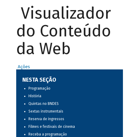
Visualizador
do Conteúdo
da Web
Ações
NESTA SEÇÃO
Programação
História
Quintas no BNDES
Sextas instrumentais
Reserva de ingressos
Filmes e festivais de cinema
Receba a programação