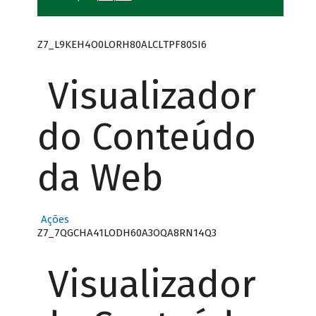
Z7_L9KEH4O0LORH80ALCLTPF80SI6
Visualizador
do Conteúdo
da Web
Ações
Z7_7QGCHA41LODH60A3OQA8RN14Q3
Visualizador