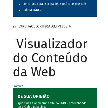
Concursos para Escolha de Espetáculos Musicais
Galeria BNDES
Z7_L9KEH4O0LORH80ALCLTPF80SI4
Visualizador
do Conteúdo
da Web
Ações
DÊ SUA OPINIÃO
Ajude-nos a aprimorar o site do BNDES preenchendo
uma rápida
pesquisa
.