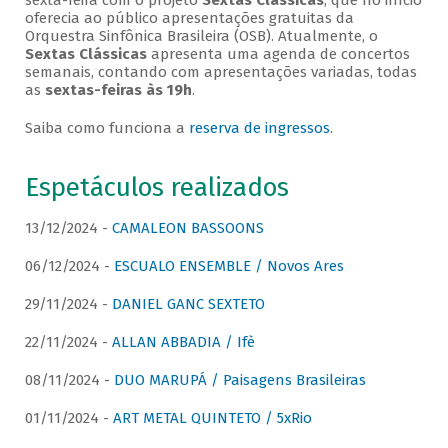
sexta-feira com o projeto
Sextas Clássicas
, que no início
oferecia ao público apresentações gratuitas da
Orquestra Sinfônica Brasileira (OSB). Atualmente, o
Sextas Clássicas
apresenta uma agenda de concertos
semanais, contando com apresentações variadas, todas
as
sextas-feiras às 19h
.
Saiba como funciona a
reserva de ingressos
.
Espetáculos realizados
13/12/2024 -
CAMALEON BASSOONS
06/12/2024 -
ESCUALO ENSEMBLE / Novos Ares
29/11/2024 -
DANIEL GANC SEXTETO
22/11/2024 -
ALLAN ABBADIA / Ifè
08/11/2024 -
DUO MARUPÁ / Paisagens Brasileiras
01/11/2024 -
ART METAL QUINTETO / 5xRio