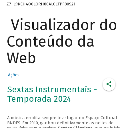
Z7_L9KEH4O0LORH80ALCLTPF80S21
Visualizador do
Conteúdo da
Web
Ações
Sextas Instrumentais -
Temporada 2024
A música erudita sempre teve lugar no Espaço Cultural
BNDES. Em 2010, ganhou definitivamente as noites de