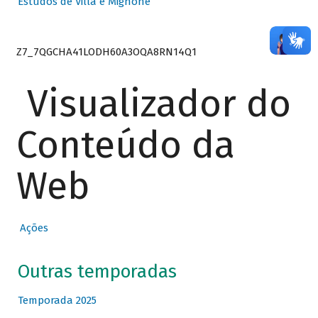
Estudos de Villa e Mignone
Z7_7QGCHA41LODH60A3OQA8RN14Q1
Visualizador do
Conteúdo da
Web
Ações
Outras temporadas
Temporada 2025