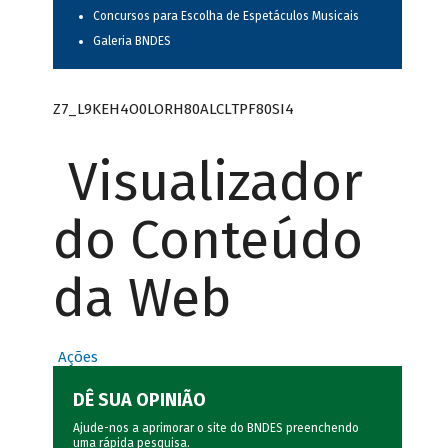
Concursos para Escolha de Espetáculos Musicais
Galeria BNDES
Z7_L9KEH4O0LORH80ALCLTPF80SI4
Visualizador
do Conteúdo
da Web
Ações
DÊ SUA OPINIÃO
Ajude-nos a aprimorar o site do BNDES preenchendo
uma rápida
pesquisa
.