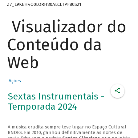
Z7_L9KEH4O0LORH80ALCLTPF80S21
Visualizador do
Conteúdo da
Web
Ações
Sextas Instrumentais -
Temporada 2024
A música erudita sempre teve lugar no Espaço Cultural
BNDES. Em 2010, ganhou definitivamente as noites de