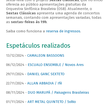
sexta-feira com o projeto
Sextas Clássicas
, que no início
oferecia ao público apresentações gratuitas da
Orquestra Sinfônica Brasileira (OSB). Atualmente, o
Sextas Clássicas
apresenta uma agenda de concertos
semanais, contando com apresentações variadas, todas
as
sextas-feiras às 19h
.
Saiba como funciona a
reserva de ingressos
.
Espetáculos realizados
13/12/2024 -
CAMALEON BASSOONS
06/12/2024 -
ESCUALO ENSEMBLE / Novos Ares
29/11/2024 -
DANIEL GANC SEXTETO
22/11/2024 -
ALLAN ABBADIA / Ifè
08/11/2024 -
DUO MARUPÁ / Paisagens Brasileiras
01/11/2024 -
ART METAL QUINTETO / 5xRio