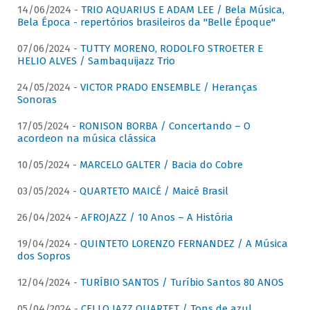
14/06/2024 -
TRIO AQUARIUS E ADAM LEE / Bela Música,
Bela Época - repertórios brasileiros da "Belle Époque"
07/06/2024 -
TUTTY MORENO, RODOLFO STROETER E
HELIO ALVES / Sambaquijazz Trio
24/05/2024 -
VICTOR PRADO ENSEMBLE / Heranças
Sonoras
17/05/2024 -
RONISON BORBA / Concertando – O
acordeon na música clássica
10/05/2024 -
MARCELO GALTER / Bacia do Cobre
03/05/2024 -
QUARTETO MAICÉ / Maicé Brasil
26/04/2024 -
AFROJAZZ / 10 Anos – A História
19/04/2024 -
QUINTETO LORENZO FERNANDEZ / A Música
dos Sopros
12/04/2024 -
TURÍBIO SANTOS / Turíbio Santos 80 ANOS
05/04/2024 -
CELLO JAZZ QUARTET / Tons de azul