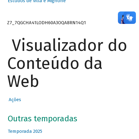
Estudos de Villa e Mignone
Z7_7QGCHA41LODH60A3OQA8RN14Q1
Visualizador do
Conteúdo da
Web
Ações
Outras temporadas
Temporada 2025