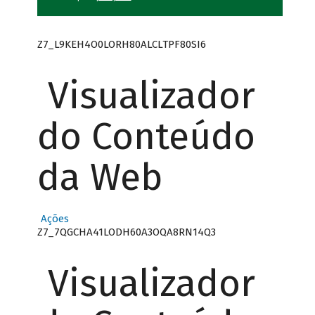
Z7_L9KEH4O0LORH80ALCLTPF80SI6
Visualizador
do Conteúdo
da Web
Ações
Z7_7QGCHA41LODH60A3OQA8RN14Q3
Visualizador