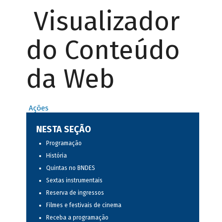
Visualizador
do Conteúdo
da Web
Ações
NESTA SEÇÃO
Programação
História
Quintas no BNDES
Sextas instrumentais
Reserva de ingressos
Filmes e festivais de cinema
Receba a programação