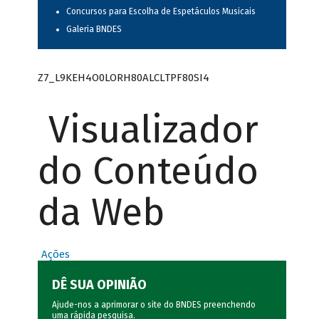
Concursos para Escolha de Espetáculos Musicais
Galeria BNDES
Z7_L9KEH4O0LORH80ALCLTPF80SI4
Visualizador
do Conteúdo
da Web
Ações
DÊ SUA OPINIÃO
Ajude-nos a aprimorar o site do BNDES preenchendo
uma rápida
pesquisa
.