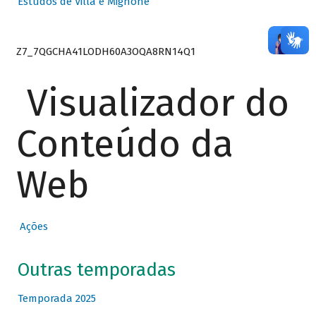
Estudos de Villa e Mignone
Z7_7QGCHA41LODH60A3OQA8RN14Q1
Visualizador do
Conteúdo da
Web
Ações
Outras temporadas
Temporada 2025