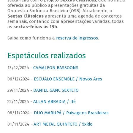
sexta-feira com o projeto
Sextas Clássicas
, que no início
oferecia ao público apresentações gratuitas da
Orquestra Sinfônica Brasileira (OSB). Atualmente, o
Sextas Clássicas
apresenta uma agenda de concertos
semanais, contando com apresentações variadas, todas
as
sextas-feiras às 19h
.
Saiba como funciona a
reserva de ingressos
.
Espetáculos realizados
13/12/2024 -
CAMALEON BASSOONS
06/12/2024 -
ESCUALO ENSEMBLE / Novos Ares
29/11/2024 -
DANIEL GANC SEXTETO
22/11/2024 -
ALLAN ABBADIA / Ifè
08/11/2024 -
DUO MARUPÁ / Paisagens Brasileiras
01/11/2024 -
ART METAL QUINTETO / 5xRio