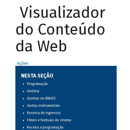
Visualizador
do Conteúdo
da Web
Ações
NESTA SEÇÃO
Programação
História
Quintas no BNDES
Sextas instrumentais
Reserva de ingressos
Filmes e festivais de cinema
Receba a programação