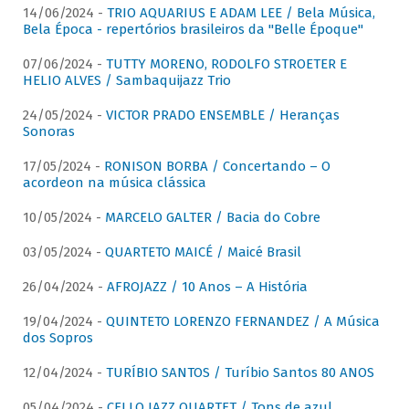
14/06/2024 -
TRIO AQUARIUS E ADAM LEE / Bela Música,
Bela Época - repertórios brasileiros da "Belle Époque"
07/06/2024 -
TUTTY MORENO, RODOLFO STROETER E
HELIO ALVES / Sambaquijazz Trio
24/05/2024 -
VICTOR PRADO ENSEMBLE / Heranças
Sonoras
17/05/2024 -
RONISON BORBA / Concertando – O
acordeon na música clássica
10/05/2024 -
MARCELO GALTER / Bacia do Cobre
03/05/2024 -
QUARTETO MAICÉ / Maicé Brasil
26/04/2024 -
AFROJAZZ / 10 Anos – A História
19/04/2024 -
QUINTETO LORENZO FERNANDEZ / A Música
dos Sopros
12/04/2024 -
TURÍBIO SANTOS / Turíbio Santos 80 ANOS
05/04/2024 -
CELLO JAZZ QUARTET / Tons de azul