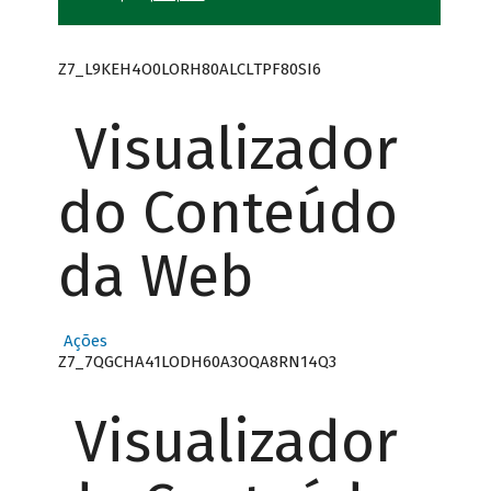
Z7_L9KEH4O0LORH80ALCLTPF80SI6
Visualizador
do Conteúdo
da Web
Ações
Z7_7QGCHA41LODH60A3OQA8RN14Q3
Visualizador