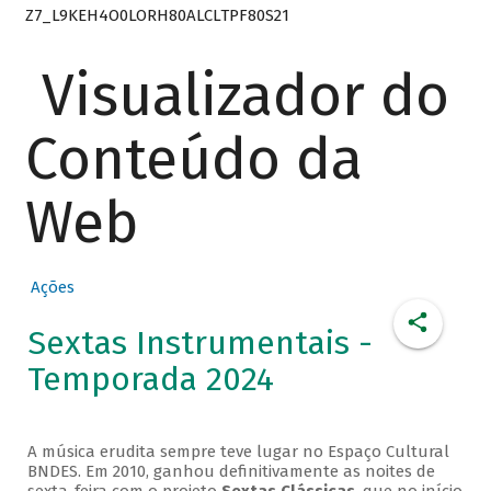
Z7_L9KEH4O0LORH80ALCLTPF80S21
Visualizador do
Conteúdo da
Web
Ações
Sextas Instrumentais -
Temporada 2024
A música erudita sempre teve lugar no Espaço Cultural
BNDES. Em 2010, ganhou definitivamente as noites de