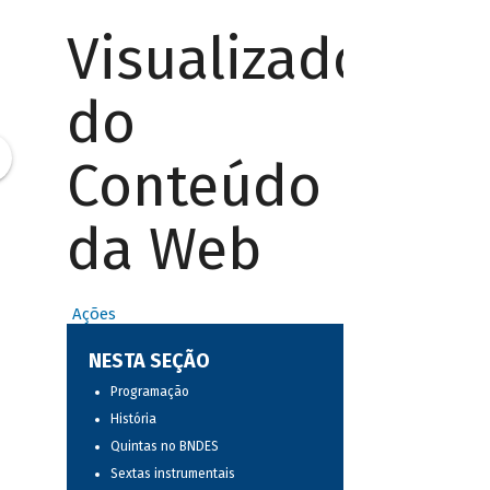
Visualizador
do
Conteúdo
da Web
Ações
NESTA SEÇÃO
Programação
História
Quintas no BNDES
Sextas instrumentais