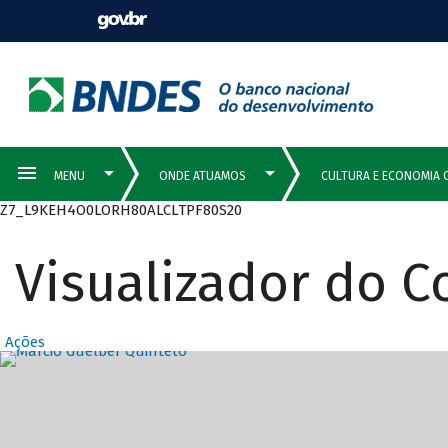
Z7_L9KEH4O0LORH80ALCLTPF80S20
Visualizador do 
Ações
Destaques Prin