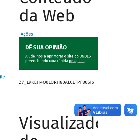
da Web
Ações
DÊ SUA OPINIÃO
Ajude-nos a aprimorar o site do BNDES
preenchendo uma rápida
pesquisa
.
ile
Z7_L9KEH4O0LORH80ALCLTPF80SI6
Visualizador