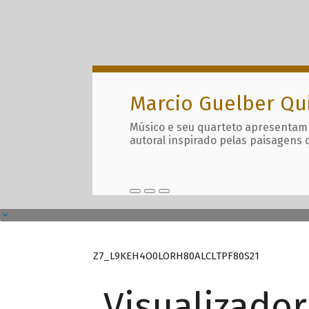
Marcio Guelber Qu
Músico e seu quarteto apresentam
autoral inspirado pelas paisagens 
Z7_L9KEH4O0LORH80ALCLTPF80S21
Visualizado