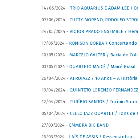
14/06/2024 -
TRIO AQUARIUS E ADAM LEE / Bela
07/06/2024 -
TUTTY MORENO, RODOLFO STROET
24/05/2024 -
VICTOR PRADO ENSEMBLE / Hera
17/05/2024 -
RONISON BORBA / Concertando –
10/05/2024 -
MARCELO GALTER / Bacia do Cob
03/05/2024 -
QUARTETO MAICÉ / Maicé Brasil
26/04/2024 -
AFROJAZZ / 10 Anos – A História
19/04/2024 -
QUINTETO LORENZO FERNANDEZ /
12/04/2024 -
TURÍBIO SANTOS / Turíbio Sant
05/04/2024 -
CELLO JAZZ QUARTET / Tons de 
27/03/2024 -
EMMBRA BIG BAND
15/03/2024 -
LAÍS DE ASSIS / Ressemântica