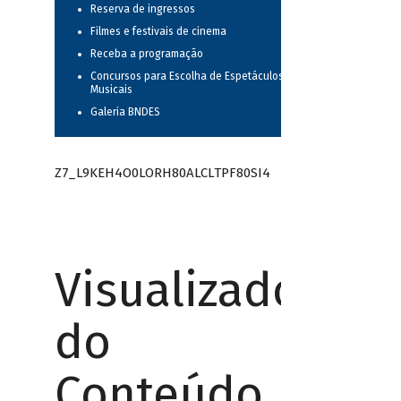
Reserva de ingressos
Filmes e festivais de cinema
Receba a programação
Concursos para Escolha de Espetáculos
Musicais
Galeria BNDES
Z7_L9KEH4O0LORH80ALCLTPF80SI4
Visualizador
do
Conteúdo