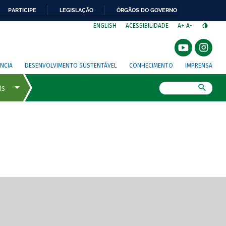
PARTICIPE
LEGISLAÇÃO
ÓRGÃOS DO GOVERNO
⁣
ENGLISH
ACESSIBILIDADE
A+
A-
NCIA
DESENVOLVIMENTO SUSTENTÁVEL
CONHECIMENTO
IMPRENSA
Busca
gem de tela