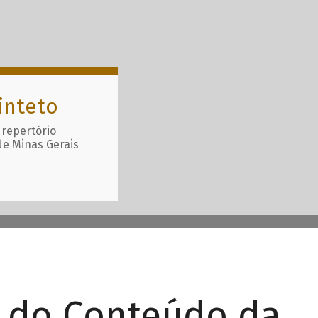
inteto
 repertório
de Minas Gerais
r do Conteúdo da