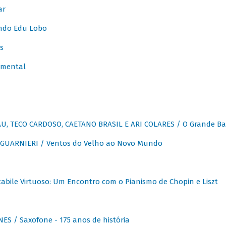
ar
ndo Edu Lobo
s
umental
, TECO CARDOSO, CAETANO BRASIL E ARI COLARES / O Grande Ba
GUARNIERI / Ventos do Velho ao Novo Mundo
abile Virtuoso: Um Encontro com o Pianismo de Chopin e Liszt
ES / Saxofone - 175 anos de história