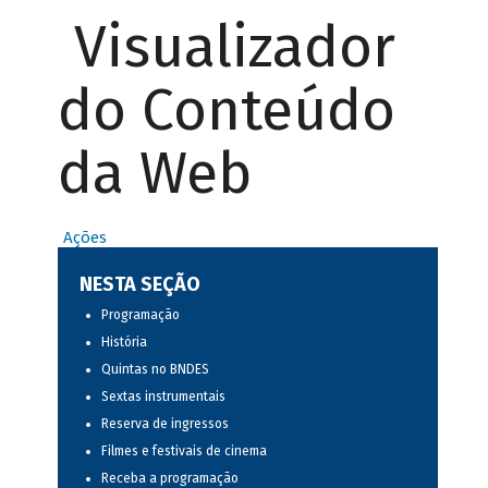
Visualizador
do Conteúdo
da Web
Ações
NESTA SEÇÃO
Programação
História
Quintas no BNDES
Sextas instrumentais
Reserva de ingressos
Filmes e festivais de cinema
Receba a programação