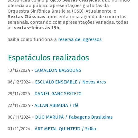
sexta-feira com o projeto
Sextas Clássicas
, que no início
oferecia ao público apresentações gratuitas da
Orquestra Sinfônica Brasileira (OSB). Atualmente, o
Sextas Clássicas
apresenta uma agenda de concertos
semanais, contando com apresentações variadas, todas
as
sextas-feiras às 19h
.
Saiba como funciona a
reserva de ingressos
.
Espetáculos realizados
13/12/2024 -
CAMALEON BASSOONS
06/12/2024 -
ESCUALO ENSEMBLE / Novos Ares
29/11/2024 -
DANIEL GANC SEXTETO
22/11/2024 -
ALLAN ABBADIA / Ifè
08/11/2024 -
DUO MARUPÁ / Paisagens Brasileiras
01/11/2024 -
ART METAL QUINTETO / 5xRio