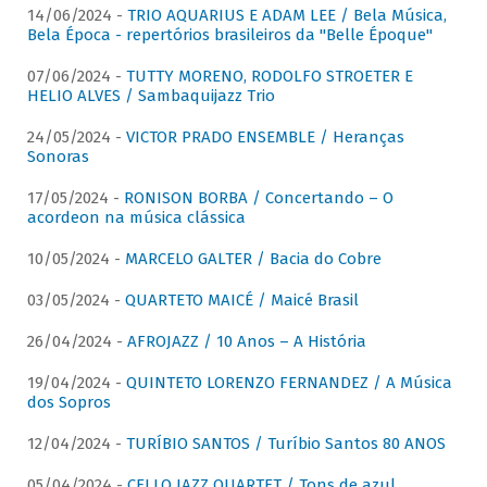
14/06/2024 -
TRIO AQUARIUS E ADAM LEE / Bela Música,
Bela Época - repertórios brasileiros da "Belle Époque"
07/06/2024 -
TUTTY MORENO, RODOLFO STROETER E
HELIO ALVES / Sambaquijazz Trio
24/05/2024 -
VICTOR PRADO ENSEMBLE / Heranças
Sonoras
17/05/2024 -
RONISON BORBA / Concertando – O
acordeon na música clássica
10/05/2024 -
MARCELO GALTER / Bacia do Cobre
03/05/2024 -
QUARTETO MAICÉ / Maicé Brasil
26/04/2024 -
AFROJAZZ / 10 Anos – A História
19/04/2024 -
QUINTETO LORENZO FERNANDEZ / A Música
dos Sopros
12/04/2024 -
TURÍBIO SANTOS / Turíbio Santos 80 ANOS
05/04/2024 -
CELLO JAZZ QUARTET / Tons de azul