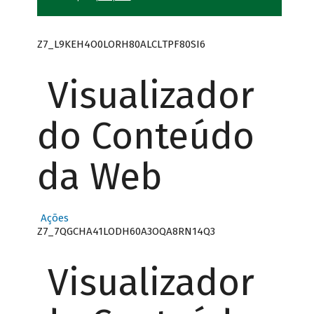
Z7_L9KEH4O0LORH80ALCLTPF80SI6
Visualizador
do Conteúdo
da Web
Ações
Z7_7QGCHA41LODH60A3OQA8RN14Q3
Visualizador