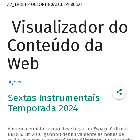
Z7_L9KEH4O0LORH80ALCLTPF80S21
Visualizador do
Conteúdo da
Web
Ações
Sextas Instrumentais -
Temporada 2024
A música erudita sempre teve lugar no Espaço Cultural
BNDES. Em 2010, ganhou definitivamente as noites de