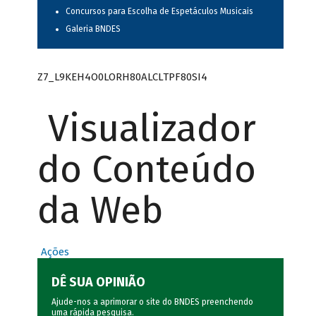
Concursos para Escolha de Espetáculos Musicais
Galeria BNDES
Z7_L9KEH4O0LORH80ALCLTPF80SI4
Visualizador
do Conteúdo
da Web
Ações
DÊ SUA OPINIÃO
Ajude-nos a aprimorar o site do BNDES preenchendo
uma rápida
pesquisa
.