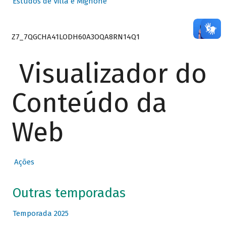
Estudos de Villa e Mignone
Z7_7QGCHA41LODH60A3OQA8RN14Q1
Visualizador do
Conteúdo da
Web
Ações
Outras temporadas
Temporada 2025