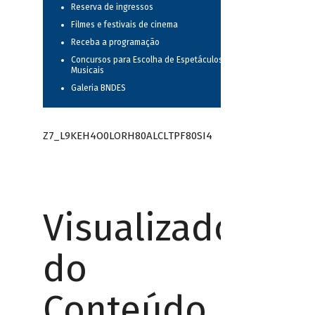
Reserva de ingressos
Filmes e festivais de cinema
Receba a programação
Concursos para Escolha de Espetáculos
Musicais
Galeria BNDES
Z7_L9KEH4O0LORH80ALCLTPF80SI4
Visualizador
do
Conteúdo