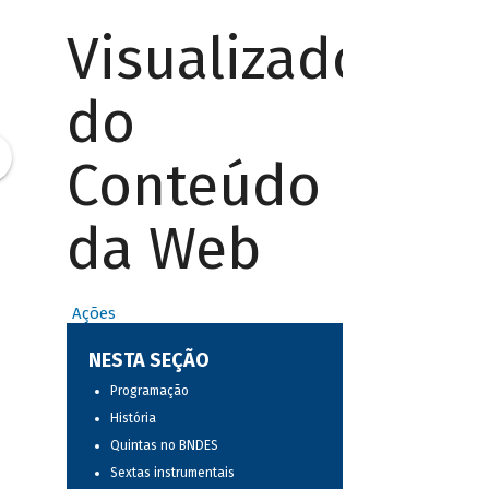
Visualizador
do
Conteúdo
da Web
Ações
NESTA SEÇÃO
Programação
História
Quintas no BNDES
Sextas instrumentais