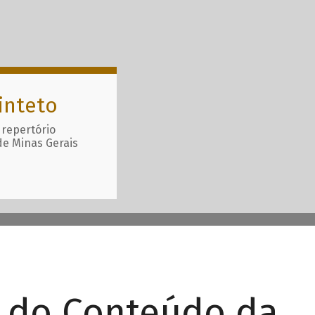
inteto
 repertório
de Minas Gerais
r do Conteúdo da