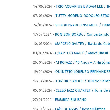
14/06/2024 -
TRIO AQUARIUS E ADAM LEE / Bela
07/06/2024 -
TUTTY MORENO, RODOLFO STROET
24/05/2024 -
VICTOR PRADO ENSEMBLE / Hera
17/05/2024 -
RONISON BORBA / Concertando –
10/05/2024 -
MARCELO GALTER / Bacia do Cob
03/05/2024 -
QUARTETO MAICÉ / Maicé Brasil
26/04/2024 -
AFROJAZZ / 10 Anos – A História
19/04/2024 -
QUINTETO LORENZO FERNANDEZ /
12/04/2024 -
TURÍBIO SANTOS / Turíbio Sant
05/04/2024 -
CELLO JAZZ QUARTET / Tons de 
27/03/2024 -
EMMBRA BIG BAND
15/03/2024 -
LAÍS DE ASSIS / Ressemântica