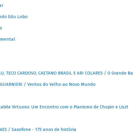
ar
ndo Edu Lobo
s
umental
, TECO CARDOSO, CAETANO BRASIL E ARI COLARES / O Grande Ba
GUARNIERI / Ventos do Velho ao Novo Mundo
abile Virtuoso: Um Encontro com o Pianismo de Chopin e Liszt
ES / Saxofone - 175 anos de história