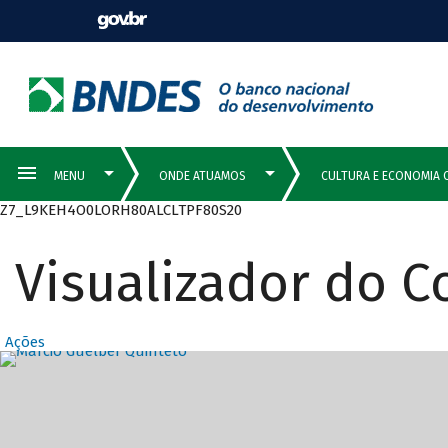
Z7_L9KEH4O0LORH80ALCLTPF80S20
Visualizador do 
Ações
Destaques Prin