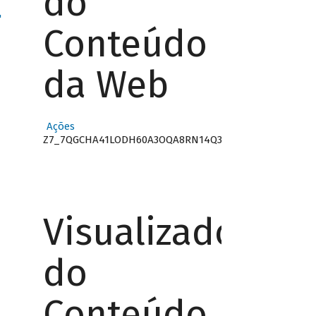
do
"
Conteúdo
da Web
Ações
Z7_7QGCHA41LODH60A3OQA8RN14Q3
Visualizador
do
Conteúdo