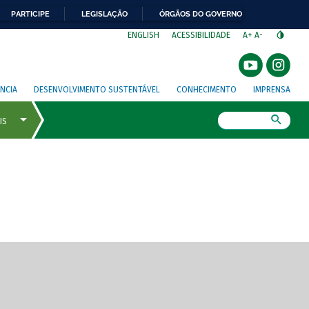
PARTICIPE
LEGISLAÇÃO
ÓRGÃOS DO GOVERNO
⁣
ENGLISH
ACESSIBILIDADE
A+
A-
NCIA
DESENVOLVIMENTO SUSTENTÁVEL
CONHECIMENTO
IMPRENSA
Busca
gem de tela