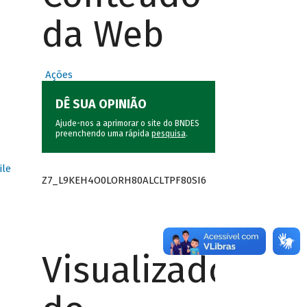
da Web
Ações
DÊ SUA OPINIÃO
Ajude-nos a aprimorar o site do BNDES
preenchendo uma rápida
pesquisa
.
ile
Z7_L9KEH4O0LORH80ALCLTPF80SI6
Visualizador