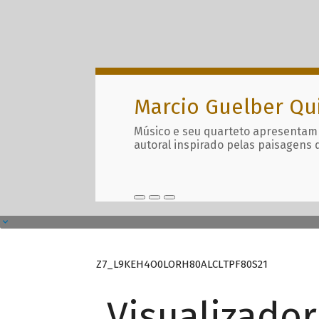
Marcio Guelber Qu
Músico e seu quarteto apresentam
autoral inspirado pelas paisagens 
Z7_L9KEH4O0LORH80ALCLTPF80S21
Visualizado