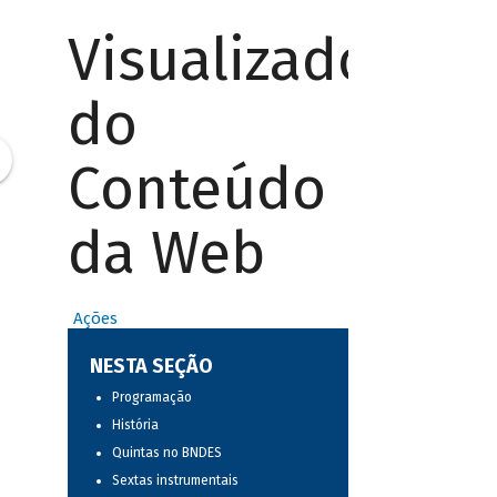
Visualizador
do
Conteúdo
da Web
Ações
NESTA SEÇÃO
Programação
História
Quintas no BNDES
Sextas instrumentais