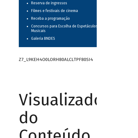
Reserva de ingressos
Filmes e festivais de cinema
Receba a programação
Concursos para Escolha de Espetáculos
Musicais
Galeria BNDES
Z7_L9KEH4O0LORH80ALCLTPF80SI4
Visualizador
do
Conteúdo