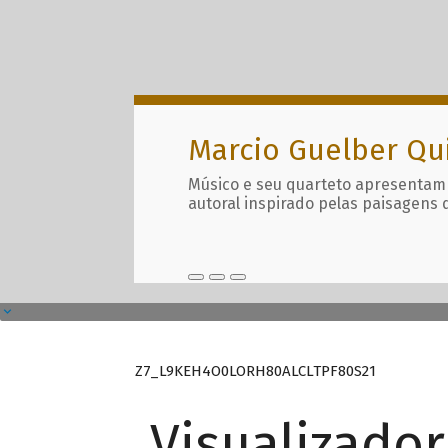
Marcio Guelber Qu
Músico e seu quarteto apresentam
autoral inspirado pelas paisagens 
Z7_L9KEH4O0LORH80ALCLTPF80S21
Visualizado