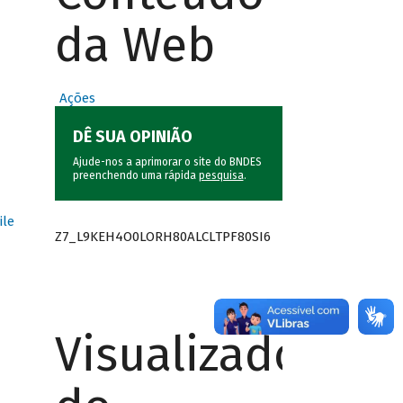
da Web
Ações
DÊ SUA OPINIÃO
Ajude-nos a aprimorar o site do BNDES
preenchendo uma rápida
pesquisa
.
ile
Z7_L9KEH4O0LORH80ALCLTPF80SI6
Visualizador