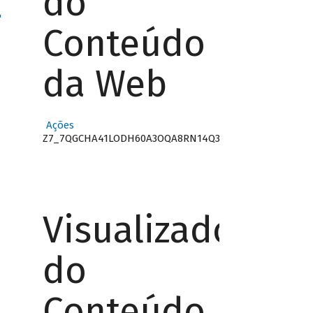
do
"
Conteúdo
da Web
Ações
Z7_7QGCHA41LODH60A3OQA8RN14Q3
Visualizador
do
Conteúdo