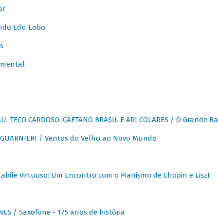
ar
ndo Edu Lobo
s
umental
, TECO CARDOSO, CAETANO BRASIL E ARI COLARES / O Grande Ba
GUARNIERI / Ventos do Velho ao Novo Mundo
abile Virtuoso: Um Encontro com o Pianismo de Chopin e Liszt
ES / Saxofone - 175 anos de história