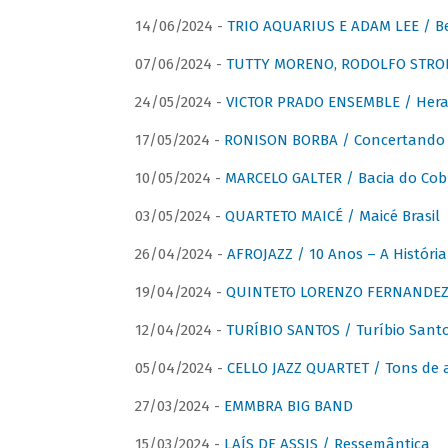
14/06/2024 -
TRIO AQUARIUS E ADAM LEE / Bela
07/06/2024 -
TUTTY MORENO, RODOLFO STROET
24/05/2024 -
VICTOR PRADO ENSEMBLE / Hera
17/05/2024 -
RONISON BORBA / Concertando –
10/05/2024 -
MARCELO GALTER / Bacia do Cob
03/05/2024 -
QUARTETO MAICÉ / Maicé Brasil
26/04/2024 -
AFROJAZZ / 10 Anos – A História
19/04/2024 -
QUINTETO LORENZO FERNANDEZ /
12/04/2024 -
TURÍBIO SANTOS / Turíbio Sant
05/04/2024 -
CELLO JAZZ QUARTET / Tons de 
27/03/2024 -
EMMBRA BIG BAND
15/03/2024 -
LAÍS DE ASSIS / Ressemântica