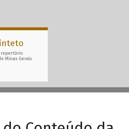
inteto
 repertório
de Minas Gerais
r do Conteúdo da