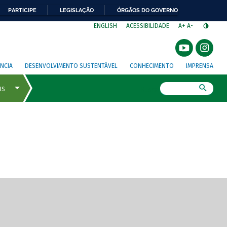
PARTICIPE
LEGISLAÇÃO
ÓRGÃOS DO GOVERNO
⁣
ENGLISH
ACESSIBILIDADE
A+
A-
NCIA
DESENVOLVIMENTO SUSTENTÁVEL
CONHECIMENTO
IMPRENSA
Busca
gem de tela