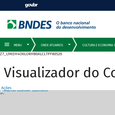
Z7_L9KEH4O0LORH80ALCLTPF80S20
Visualizador do 
Ações
Destaques Prin