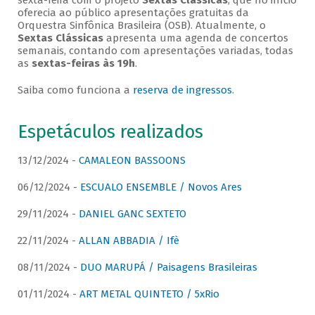
sexta-feira com o projeto
Sextas Clássicas
, que no início
oferecia ao público apresentações gratuitas da
Orquestra Sinfônica Brasileira (OSB). Atualmente, o
Sextas Clássicas
apresenta uma agenda de concertos
semanais, contando com apresentações variadas, todas
as
sextas-feiras às 19h
.
Saiba como funciona a
reserva de ingressos
.
Espetáculos realizados
13/12/2024 -
CAMALEON BASSOONS
06/12/2024 -
ESCUALO ENSEMBLE / Novos Ares
29/11/2024 -
DANIEL GANC SEXTETO
22/11/2024 -
ALLAN ABBADIA / Ifè
08/11/2024 -
DUO MARUPÁ / Paisagens Brasileiras
01/11/2024 -
ART METAL QUINTETO / 5xRio