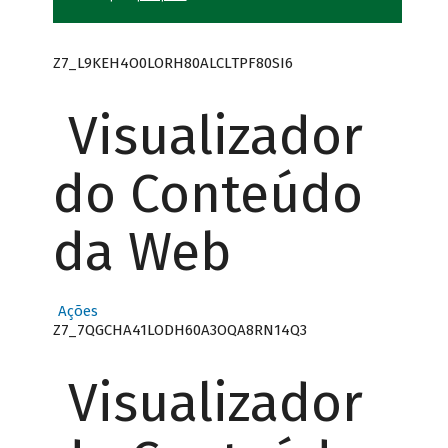
Z7_L9KEH4O0LORH80ALCLTPF80SI6
Visualizador
do Conteúdo
da Web
Ações
Z7_7QGCHA41LODH60A3OQA8RN14Q3
Visualizador