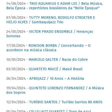
14/06/2024 -
TRIO AQUARIUS E ADAM LEE / Bela Música,
Bela Época - repertórios brasileiros da "Belle Époque"
07/06/2024 -
TUTTY MORENO, RODOLFO STROETER E
HELIO ALVES / Sambaquijazz Trio
24/05/2024 -
VICTOR PRADO ENSEMBLE / Heranças
Sonoras
17/05/2024 -
RONISON BORBA / Concertando – O
acordeon na música clássica
10/05/2024 -
MARCELO GALTER / Bacia do Cobre
03/05/2024 -
QUARTETO MAICÉ / Maicé Brasil
26/04/2024 -
AFROJAZZ / 10 Anos – A História
19/04/2024 -
QUINTETO LORENZO FERNANDEZ / A Música
dos Sopros
12/04/2024 -
TURÍBIO SANTOS / Turíbio Santos 80 ANOS
05/04/2024 -
CELLO JAZZ QUARTET / Tons de azul