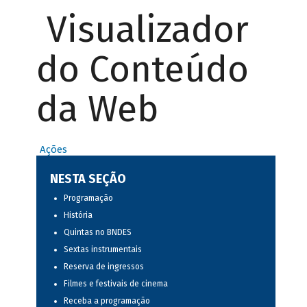
Visualizador
do Conteúdo
da Web
Ações
NESTA SEÇÃO
Programação
História
Quintas no BNDES
Sextas instrumentais
Reserva de ingressos
Filmes e festivais de cinema
Receba a programação