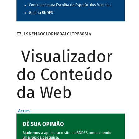
Concursos para Escolha de Espetáculos Musicais
Galeria BNDES
Z7_L9KEH4O0LORH80ALCLTPF80SI4
Visualizador
do Conteúdo
da Web
Ações
DÊ SUA OPINIÃO
Ajude-nos a aprimorar o site do BNDES preenchendo
uma rápida
pesquisa
.