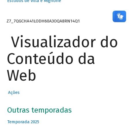
Estudos de Villa e Mignone
Z7_7QGCHA41LODH60A3OQA8RN14Q1
Visualizador do
Conteúdo da
Web
Ações
Outras temporadas
Temporada 2025