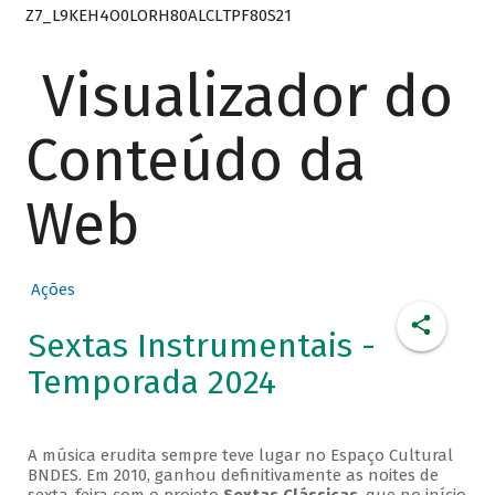
Z7_L9KEH4O0LORH80ALCLTPF80S21
Visualizador do
Conteúdo da
Web
Ações
Sextas Instrumentais -
Temporada 2024
A música erudita sempre teve lugar no Espaço Cultural
BNDES. Em 2010, ganhou definitivamente as noites de