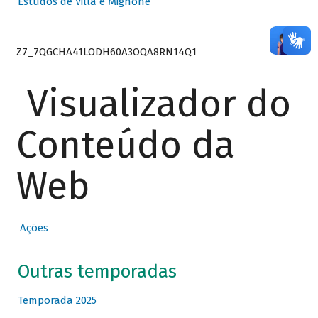
Estudos de Villa e Mignone
Z7_7QGCHA41LODH60A3OQA8RN14Q1
Visualizador do
Conteúdo da
Web
Ações
Outras temporadas
Temporada 2025