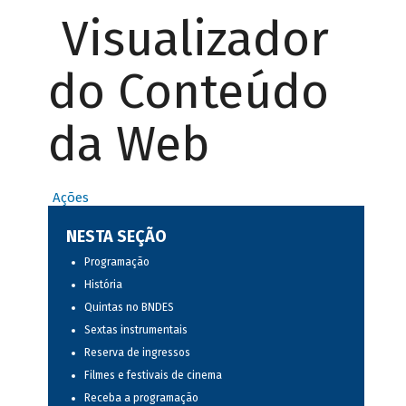
Visualizador
do Conteúdo
da Web
Ações
NESTA SEÇÃO
Programação
História
Quintas no BNDES
Sextas instrumentais
Reserva de ingressos
Filmes e festivais de cinema
Receba a programação