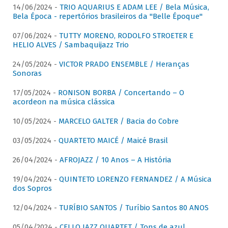
14/06/2024 -
TRIO AQUARIUS E ADAM LEE / Bela Música,
Bela Época - repertórios brasileiros da "Belle Époque"
07/06/2024 -
TUTTY MORENO, RODOLFO STROETER E
HELIO ALVES / Sambaquijazz Trio
24/05/2024 -
VICTOR PRADO ENSEMBLE / Heranças
Sonoras
17/05/2024 -
RONISON BORBA / Concertando – O
acordeon na música clássica
10/05/2024 -
MARCELO GALTER / Bacia do Cobre
03/05/2024 -
QUARTETO MAICÉ / Maicé Brasil
26/04/2024 -
AFROJAZZ / 10 Anos – A História
19/04/2024 -
QUINTETO LORENZO FERNANDEZ / A Música
dos Sopros
12/04/2024 -
TURÍBIO SANTOS / Turíbio Santos 80 ANOS
05/04/2024 -
CELLO JAZZ QUARTET / Tons de azul