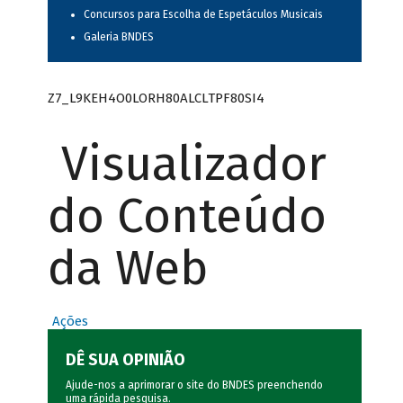
Concursos para Escolha de Espetáculos Musicais
Galeria BNDES
Z7_L9KEH4O0LORH80ALCLTPF80SI4
Visualizador
do Conteúdo
da Web
Ações
DÊ SUA OPINIÃO
Ajude-nos a aprimorar o site do BNDES preenchendo
uma rápida
pesquisa
.