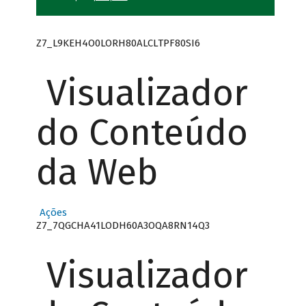
Z7_L9KEH4O0LORH80ALCLTPF80SI6
Visualizador
do Conteúdo
da Web
Ações
Z7_7QGCHA41LODH60A3OQA8RN14Q3
Visualizador