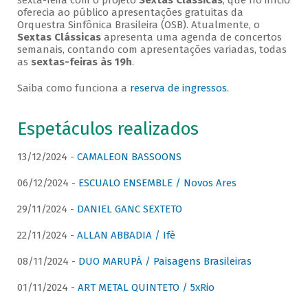
sexta-feira com o projeto
Sextas Clássicas
, que no início
oferecia ao público apresentações gratuitas da
Orquestra Sinfônica Brasileira (OSB). Atualmente, o
Sextas Clássicas
apresenta uma agenda de concertos
semanais, contando com apresentações variadas, todas
as
sextas-feiras às 19h
.
Saiba como funciona a
reserva de ingressos
.
Espetáculos realizados
13/12/2024 -
CAMALEON BASSOONS
06/12/2024 -
ESCUALO ENSEMBLE / Novos Ares
29/11/2024 -
DANIEL GANC SEXTETO
22/11/2024 -
ALLAN ABBADIA / Ifè
08/11/2024 -
DUO MARUPÁ / Paisagens Brasileiras
01/11/2024 -
ART METAL QUINTETO / 5xRio