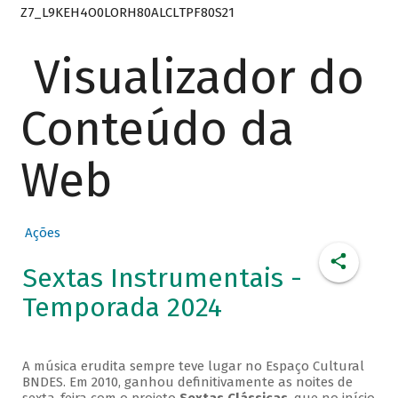
Z7_L9KEH4O0LORH80ALCLTPF80S21
Visualizador do
Conteúdo da
Web
Ações
Sextas Instrumentais -
Temporada 2024
A música erudita sempre teve lugar no Espaço Cultural
BNDES. Em 2010, ganhou definitivamente as noites de