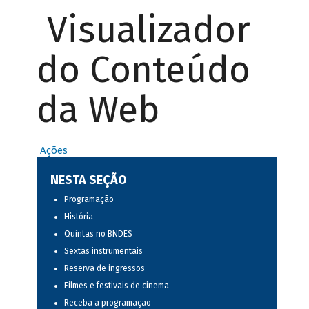
Visualizador
do Conteúdo
da Web
Ações
NESTA SEÇÃO
Programação
História
Quintas no BNDES
Sextas instrumentais
Reserva de ingressos
Filmes e festivais de cinema
Receba a programação