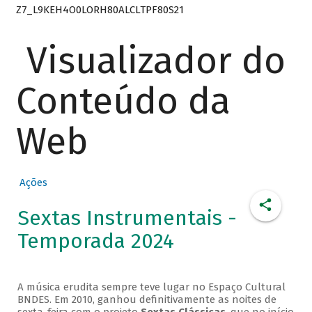
Z7_L9KEH4O0LORH80ALCLTPF80S21
Visualizador do
Conteúdo da
Web
Ações
Sextas Instrumentais -
Temporada 2024
A música erudita sempre teve lugar no Espaço Cultural
BNDES. Em 2010, ganhou definitivamente as noites de