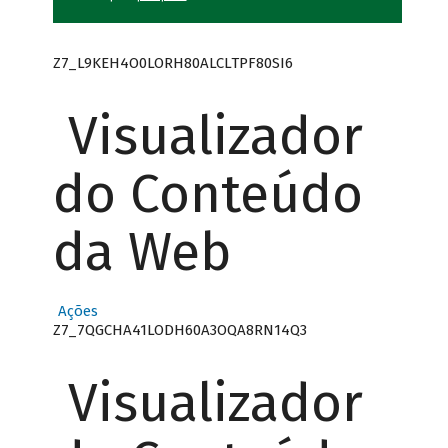
Z7_L9KEH4O0LORH80ALCLTPF80SI6
Visualizador
do Conteúdo
da Web
Ações
Z7_7QGCHA41LODH60A3OQA8RN14Q3
Visualizador