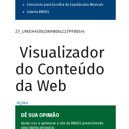
Concursos para Escolha de Espetáculos Musicais
Galeria BNDES
Z7_L9KEH4O0LORH80ALCLTPF80SI4
Visualizador
do Conteúdo
da Web
Ações
DÊ SUA OPINIÃO
Ajude-nos a aprimorar o site do BNDES preenchendo
uma rápida
pesquisa
.