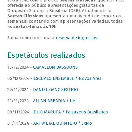
sexta-feira com o projeto
Sextas Clássicas
, que no início
oferecia ao público apresentações gratuitas da
Orquestra Sinfônica Brasileira (OSB). Atualmente, o
Sextas Clássicas
apresenta uma agenda de concertos
semanais, contando com apresentações variadas, todas
as
sextas-feiras às 19h
.
Saiba como funciona a
reserva de ingressos
.
Espetáculos realizados
13/12/2024 -
CAMALEON BASSOONS
06/12/2024 -
ESCUALO ENSEMBLE / Novos Ares
29/11/2024 -
DANIEL GANC SEXTETO
22/11/2024 -
ALLAN ABBADIA / Ifè
08/11/2024 -
DUO MARUPÁ / Paisagens Brasileiras
01/11/2024 -
ART METAL QUINTETO / 5xRio