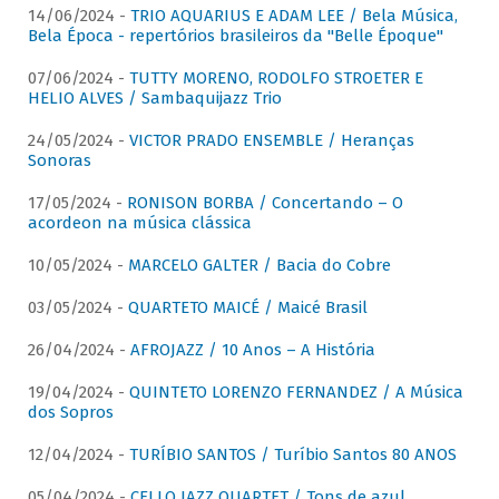
14/06/2024 -
TRIO AQUARIUS E ADAM LEE / Bela Música,
Bela Época - repertórios brasileiros da "Belle Époque"
07/06/2024 -
TUTTY MORENO, RODOLFO STROETER E
HELIO ALVES / Sambaquijazz Trio
24/05/2024 -
VICTOR PRADO ENSEMBLE / Heranças
Sonoras
17/05/2024 -
RONISON BORBA / Concertando – O
acordeon na música clássica
10/05/2024 -
MARCELO GALTER / Bacia do Cobre
03/05/2024 -
QUARTETO MAICÉ / Maicé Brasil
26/04/2024 -
AFROJAZZ / 10 Anos – A História
19/04/2024 -
QUINTETO LORENZO FERNANDEZ / A Música
dos Sopros
12/04/2024 -
TURÍBIO SANTOS / Turíbio Santos 80 ANOS
05/04/2024 -
CELLO JAZZ QUARTET / Tons de azul