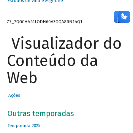
Estudos de Villa e Mignone
Z7_7QGCHA41LODH60A3OQA8RN14Q1
Visualizador do
Conteúdo da
Web
Ações
Outras temporadas
Temporada 2025