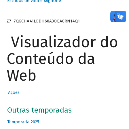
Estudos de Villa e Mignone
Z7_7QGCHA41LODH60A3OQA8RN14Q1
Visualizador do
Conteúdo da
Web
Ações
Outras temporadas
Temporada 2025