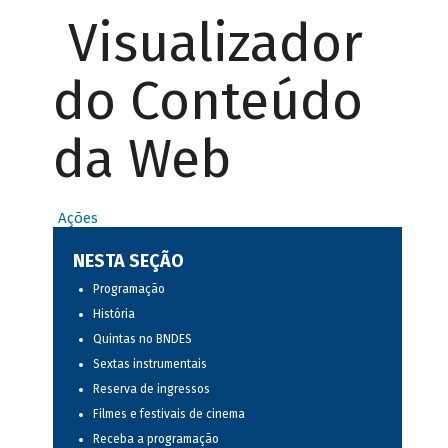
Visualizador
do Conteúdo
da Web
Ações
NESTA SEÇÃO
Programação
História
Quintas no BNDES
Sextas instrumentais
Reserva de ingressos
Filmes e festivais de cinema
Receba a programação