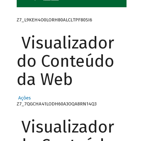
Z7_L9KEH4O0LORH80ALCLTPF80SI6
Visualizador
do Conteúdo
da Web
Ações
Z7_7QGCHA41LODH60A3OQA8RN14Q3
Visualizador