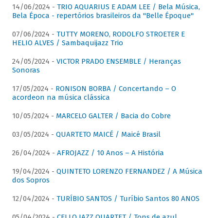
14/06/2024 -
TRIO AQUARIUS E ADAM LEE / Bela Música,
Bela Época - repertórios brasileiros da "Belle Époque"
07/06/2024 -
TUTTY MORENO, RODOLFO STROETER E
HELIO ALVES / Sambaquijazz Trio
24/05/2024 -
VICTOR PRADO ENSEMBLE / Heranças
Sonoras
17/05/2024 -
RONISON BORBA / Concertando – O
acordeon na música clássica
10/05/2024 -
MARCELO GALTER / Bacia do Cobre
03/05/2024 -
QUARTETO MAICÉ / Maicé Brasil
26/04/2024 -
AFROJAZZ / 10 Anos – A História
19/04/2024 -
QUINTETO LORENZO FERNANDEZ / A Música
dos Sopros
12/04/2024 -
TURÍBIO SANTOS / Turíbio Santos 80 ANOS
05/04/2024 -
CELLO JAZZ QUARTET / Tons de azul