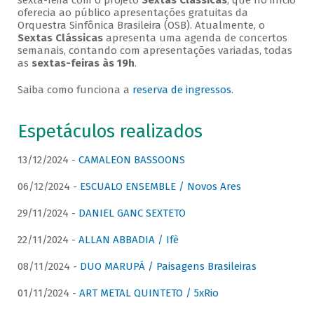
sexta-feira com o projeto
Sextas Clássicas
, que no início
oferecia ao público apresentações gratuitas da
Orquestra Sinfônica Brasileira (OSB). Atualmente, o
Sextas Clássicas
apresenta uma agenda de concertos
semanais, contando com apresentações variadas, todas
as
sextas-feiras às 19h
.
Saiba como funciona a
reserva de ingressos
.
Espetáculos realizados
13/12/2024 -
CAMALEON BASSOONS
06/12/2024 -
ESCUALO ENSEMBLE / Novos Ares
29/11/2024 -
DANIEL GANC SEXTETO
22/11/2024 -
ALLAN ABBADIA / Ifè
08/11/2024 -
DUO MARUPÁ / Paisagens Brasileiras
01/11/2024 -
ART METAL QUINTETO / 5xRio