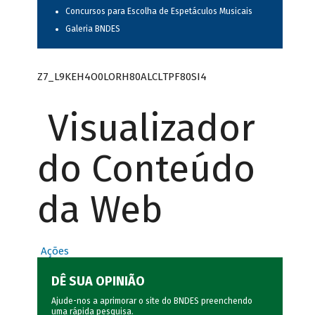
Concursos para Escolha de Espetáculos Musicais
Galeria BNDES
Z7_L9KEH4O0LORH80ALCLTPF80SI4
Visualizador
do Conteúdo
da Web
Ações
DÊ SUA OPINIÃO
Ajude-nos a aprimorar o site do BNDES preenchendo
uma rápida
pesquisa
.