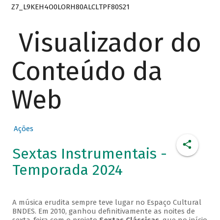
Z7_L9KEH4O0LORH80ALCLTPF80S21
Visualizador do
Conteúdo da
Web
Ações
Sextas Instrumentais -
Temporada 2024
A música erudita sempre teve lugar no Espaço Cultural
BNDES. Em 2010, ganhou definitivamente as noites de